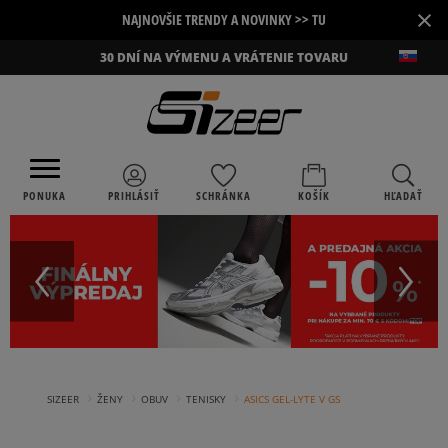
×
NAJNOVŠIE TRENDY A NOVINKY >> TU
30 DNÍ NA VÝMENU A VRÁTENIE TOVARU
PONUKA
PRIHLÁSIŤ
SCHRÁNKA
KOŠÍK
HĽADAŤ
›
›
›
›
SIZEER
ŽENY
OBUV
TENISKY
ASICS GEL-LYTE V GS