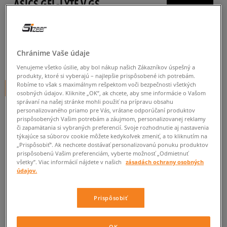
ASICS GEL-LYTE V GS
dámske, tenisky
0.0
(
0
)
Chránime Vaše údaje
49,99
€
cena s DPH
Venujeme všetko úsilie, aby bol nákup našich Zákazníkov úspešný a
produkty, ktoré si vyberajú – najlepšie prispôsobené ich potrebám.
Robíme to však s maximálnym rešpektom voči bezpečnosti všetkých
+ 50 BODOV V
SIZEERCLUBE
osobných údajov. Kliknite „OK”, ak chcete, aby sme informácie o Vašom
správaní na našej stránke mohli použiť na prípravu obsahu
personalizovaného priamo pre Vás, vrátane odporúčaní produktov
prispôsobených Vašim potrebám a záujmom, personalizovanej reklamy
Informujte ma o dostupnosti
či zapamätania si vybraných preferencií. Svoje rozhodnutie aj nastavenia
týkajúce sa súborov cookie môžete kedykoľvek zmeniť, a to kliknutím na
Ak bude položka opäť dostupná, dostanete od nás oznámenie.
„Prispôsobiť”. Ak nechcete dostávať personalizovanú ponuku produktov
prispôsobenú Vašim preferenciám, vyberte možnosť „Odmietnuť
všetky”. Viac informácií nájdete v našich
zásadách ochrany osobných
údajov.
Vyberte veľkosť
Veľkosti EU
Veľkosti US
Prispôsobiť
ZISTIŤ DOSTUPNOSŤ V NAŠICH KAMENNÝCH PREDAJNIACH
36
22,5 cm
Informovať o dostupnosti
OK