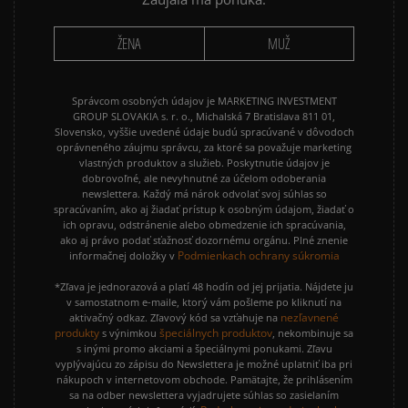
PUMA SPEEDCAT
PUMA PALERMO
ŽENA
MUŽ
REEBOK CLUB C
VANS KNU SKOOL
Správcom osobných údajov je MARKETING INVESTMENT
GROUP SLOVAKIA s. r. o., Michalská 7 Bratislava 811 01,
Slovensko, vyššie uvedené údaje budú spracúvané v dôvodoch
oprávneného záujmu správcu, za ktoré sa považuje marketing
vlastných produktov a služieb. Poskytnutie údajov je
dobrovoľné, ale nevyhnutné za účelom odoberania
newslettera. Každý má nárok odvolať svoj súhlas so
spracúvaním, ako aj žiadať prístup k osobným údajom, žiadať o
ich opravu, odstránenie alebo obmedzenie ich spracúvania,
ako aj právo podať sťažnosť dozornému orgánu. Plné znenie
Podmienkach ochrany súkromia
informačnej doložky v
*Zľava je jednorazová a platí 48 hodín od jej prijatia. Nájdete ju
v samostatnom e-maile, ktorý vám pošleme po kliknutí na
nezľavnené
aktivačný odkaz. Zľavový kód sa vzťahuje na
produkty
špeciálnych produktov
s výnimkou
, nekombinuje sa
s inými promo akciami a špeciálnymi ponukami. Zľavu
vyplývajúcu zo zápisu do Newslettera je možné uplatniť iba pri
nákupoch v internetovom obchode. Pamätajte, že prihlásením
sa na odber newslettera vyjadrujete súhlas so zasielaním