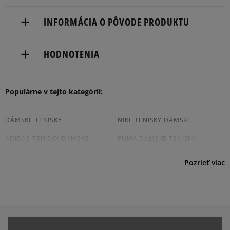
Doručenie zadarmo od 80 €.
INFORMÁCIA O PÔVODE PRODUKTU
Dodacia lehota: 2 až 6 pracovné dni.
ASICS Europe B.V.
Dostupné spôsoby doručenia:
HODNOTENIA
Taurusavenue 165
kuriér,
2132 LS Hoofddorp, Netherlands
packeta (zásielkovňa - kamenná pobočka, výdejné
boxy: Z-BOX),
Produkt nemá žiadne recenzie
Populárne v tejto kategórii:
31 882 742 738
slovenská pošta - na adresu,
osobné prevzatie v predajni.
Dostupné spôsoby platby:
DÁMSKÉ TENISKY
NIKE TENISKY DÁMSKE
prevod,
ADIDAS TENISKY DÁMSKE
PUMA DÁMSKE TENISKY
kartou,
platba na dobierku.
VANS TENISKY DÁMSKE
JORDAN TENISKY DÁMSKÉ
Pozrieť viac
DÁMSKE SLIP ON TENISKY
BIELE DÁMSKE TENISKY
ČIERNE TENISKY DÁMSKE
DÁMSKE TENISKY NA PLATFORME
DÁMSKE RUŽOVÉ TENISKY