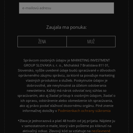
NIKE AIR MAX 90
NIKE DUNK
NIKE P-6000
NIKE SHOX
PUMA SUEDE
REEBOK CLASSIC
Zaujala ma ponuka:
VANS OLD SKOOL
VANS SK8
ŽENA
MUŽ
Správcom osobných údajov je MARKETING INVESTMENT
GROUP SLOVAKIA s. r. o., Michalská 7 Bratislava 811 01,
Slovensko, vyššie uvedené údaje budú spracúvané v dôvodoch
oprávneného záujmu správcu, za ktoré sa považuje marketing
vlastných produktov a služieb. Poskytnutie údajov je
dobrovoľné, ale nevyhnutné za účelom odoberania
newslettera. Každý má nárok odvolať svoj súhlas so
spracúvaním, ako aj žiadať prístup k osobným údajom, žiadať o
ich opravu, odstránenie alebo obmedzenie ich spracúvania,
ako aj právo podať sťažnosť dozornému orgánu. Plné znenie
Podmienkach ochrany súkromia
informačnej doložky v
*Zľava je jednorazová a platí 48 hodín od jej prijatia. Nájdete ju
v samostatnom e-maile, ktorý vám pošleme po kliknutí na
nezľavnené
aktivačný odkaz. Zľavový kód sa vzťahuje na