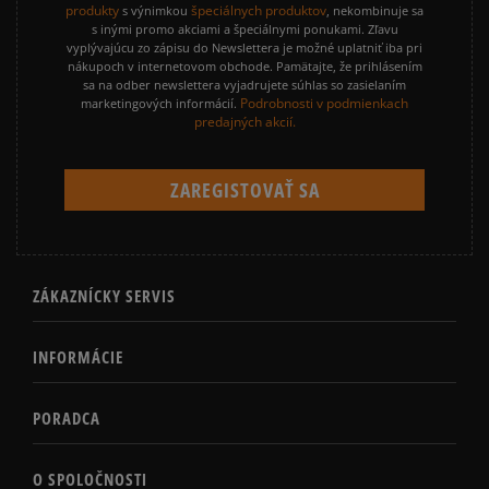
produkty
špeciálnych produktov
s výnimkou
, nekombinuje sa
s inými promo akciami a špeciálnymi ponukami. Zľavu
vyplývajúcu zo zápisu do Newslettera je možné uplatniť iba pri
nákupoch v internetovom obchode. Pamätajte, že prihlásením
sa na odber newslettera vyjadrujete súhlas so zasielaním
Podrobnosti v podmienkach
marketingových informácií.
predajných akcií.
ZÁKAZNÍCKY SERVIS
INFORMÁCIE
PORADCA
O SPOLOČNOSTI