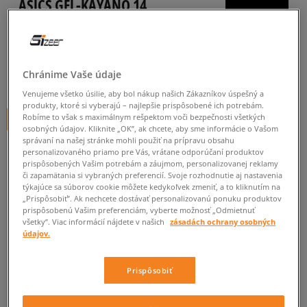
ASICS GEL-KAYANO 14
pánske, tenisky
5.0
(
2
)
Chránime Vaše údaje
170
€
cena s DPH
Venujeme všetko úsilie, aby bol nákup našich Zákazníkov úspešný a
produkty, ktoré si vyberajú – najlepšie prispôsobené ich potrebám.
Robíme to však s maximálnym rešpektom voči bezpečnosti všetkých
+ 170 BODOV V
SIZEERCLUBE
osobných údajov. Kliknite „OK”, ak chcete, aby sme informácie o Vašom
správaní na našej stránke mohli použiť na prípravu obsahu
personalizovaného priamo pre Vás, vrátane odporúčaní produktov
prispôsobených Vašim potrebám a záujmom, personalizovanej reklamy
či zapamätania si vybraných preferencií. Svoje rozhodnutie aj nastavenia
týkajúce sa súborov cookie môžete kedykoľvek zmeniť, a to kliknutím na
„Prispôsobiť”. Ak nechcete dostávať personalizovanú ponuku produktov
Informujte ma o dostupnosti
prispôsobenú Vašim preferenciám, vyberte možnosť „Odmietnuť
všetky”. Viac informácií nájdete v našich
zásadách ochrany osobných
Ak bude položka opäť dostupná, dostanete od nás oznámenie.
údajov.
Vyberte veľkosť
Prispôsobiť
Veľkosti EU
Veľkosti US
ZISTIŤ DOSTUPNOSŤ V NAŠICH KAMENNÝCH PREDAJNIACH