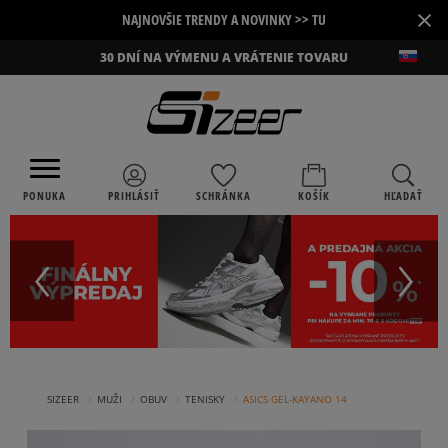
×
NAJNOVŠIE TRENDY A NOVINKY >> TU
30 DNÍ NA VÝMENU A VRÁTENIE TOVARU
PONUKA
PRIHLÁSIŤ
SCHRÁNKA
KOŠÍK
HĽADAŤ
›
›
›
›
SIZEER
MUŽI
OBUV
TENISKY
ASICS GEL-KAYANO 14