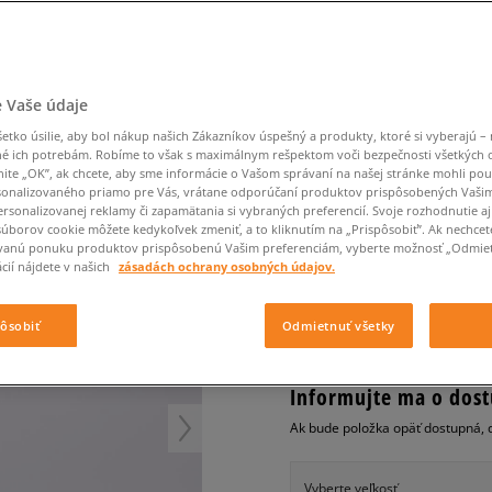
Converse Chuck Taylor
Havaianas
Starostlivosť o obuv
Confront
Champion
EMU Australia
Starostlivosť o obuv
Boxerky
All Star
Nike React
Dickies
Čiapky
Converse
Confront
Ellesse
Čiapky
Klobúky
Nike Air Max 90
Nike Air Force 1
Saucony
Šály a rukavice
Crocs
Converse
Fila
Rukavice
Starostlivosť o obuv
Nike Air Max DN8
Clarks
Dr. Martens
DC
Jansport
Klobúky
Čiapky
AIR JORDAN 1 MID SE
 Vaše údaje
Nike Air Force 1 LV8
Eastpak
Dickies
Jordan
Rukavice
Jordan 4
pánske, tenisky
tko úsilie, aby bol nákup našich Zákazníkov úspešný a produkty, ktoré si vyberajú – 
Empire
Eastpak
Lacoste
é ich potrebám. Robíme to však s maximálnym rešpektom voči bezpečnosti všetkých
New Balance 530
nite „OK”, ak chcete, aby sme informácie o Vašom správaní na našej stránke mohli pou
5.0
(
22
)
New Balance 1906
onalizovaného priamo pre Vás, vrátane odporúčaní produktov prispôsobených Vaši
rsonalizovanej reklamy či zapamätania si vybraných preferencií. Svoje rozhodnutie aj
84
€
Puma Speedcat
cena s DPH
súborov cookie môžete kedykoľvek zmeniť, a to kliknutím na „Prispôsobiť”. Ak nechcet
vanú ponuku produktov prispôsobenú Vašim preferenciám, vyberte možnosť „Odmiet
Puma Suede XL
cií nájdete v našich
zásadách ochrany osobných údajov.
Puma Palermo
+ 84 BODOV V
SIZEERCLU
Asics Gel-NYC Rugged
pôsobiť
Odmietnuť všetky
Informujte ma o dost
Ak bude položka opäť dostupná, 
Vyberte veľkosť