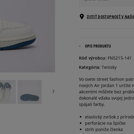
Veľkosti EU
ZISTIŤ DOSTUPNOSŤ V NAŠ
41
26 cm
42
26,5 cm
OPIS PRODUKTU
Kód výrobcu:
FN5215-141
42,5
27 cm
Kategória:
Tenisky
Vo svete street fashion patr
43
27,5 cm
nových Air Jordan 1 určite 
akcentmi môžete bez probl
44
28 cm
dokonalé vďaka svojej jedn
spájali farby.
44,5
28,5 cm
elastický zvršok z prírod
perforácie na špičke
strih poniže členka
45
29 cm