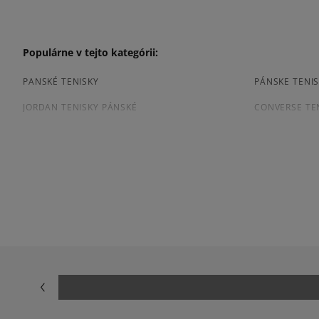
Populárne v tejto kategórii:
PANSKÉ TENISKY
PÁNSKE TENIS
JORDAN TENISKY PÁNSKÉ
CONVERSE TE
TENISKY PUMA PÁNSKE
PÁNSKE TENIS
Prezrite si populárne kolekcie pánskych tenisiek:
ADIDAS CAMPUS
ADIDAS GAZE
ADIDAS SUPERSTAR
AIR JORDAN
JORDAN 4
NEW BALANCE
NIKE AIR FORCE 1 07
NIKE AIR FORC
NIKE P-6000
NIKE SHOX