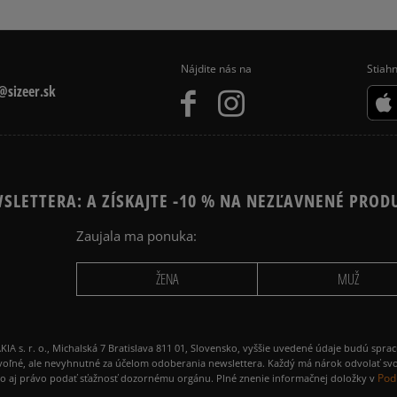
Nájdite nás na
Stiahn
sizeer.sk
SLETTERA: A ZÍSKAJTE -10 % NA NEZĽAVNENÉ PROD
Zaujala ma ponuka:
ŽENA
MUŽ
 r. o., Michalská 7 Bratislava 811 01, Slovensko, vyššie uvedené údaje budú spra
voľné, ale nevyhnutné za účelom odoberania newslettera. Každý má nárok odvolať svo
Pod
ako aj právo podať sťažnosť dozornému orgánu. Plné znenie informačnej doložky v