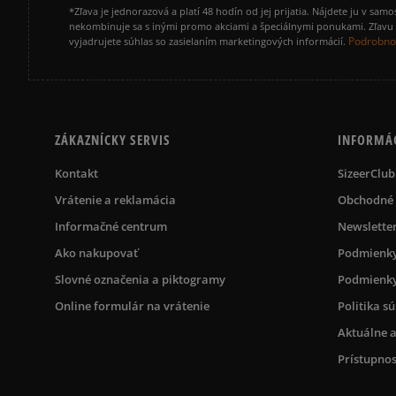
*Zľava je jednorazová a platí 48 hodín od jej prijatia. Nájdete ju v s
nekombinuje sa s inými promo akciami a špeciálnymi ponukami. Zľavu v
Podrobnos
vyjadrujete súhlas so zasielaním marketingových informácií.
ZÁKAZNÍCKY SERVIS
INFORMÁ
Kontakt
SizeerClub
Vrátenie a reklamácia
Obchodné
Informačné centrum
Newslette
Ako nakupovať
Podmienky
Slovné označenia a piktogramy
Podmienky
Online formulár na vrátenie
Politika s
Aktuálne a
Prístupnos