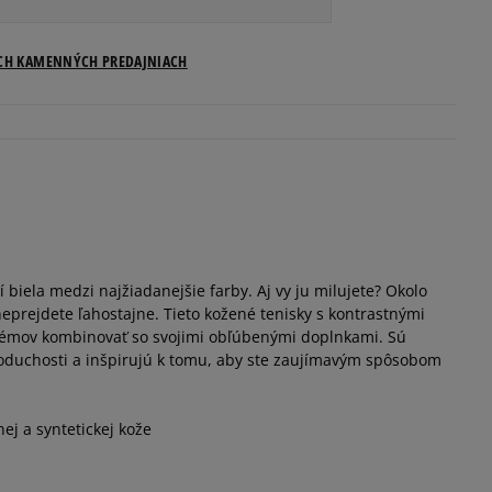
Veľkosti US
ICH KAMENNÝCH PREDAJNIACH
Informovať o dostupnosti
Informovať o dostupnosti
Informovať o dostupnosti
í biela medzi najžiadanejšie farby. Aj vy ju milujete? Okolo
Informovať o dostupnosti
neprejdete ľahostajne. Tieto kožené tenisky s kontrastnými
émov kombinovať so svojimi obľúbenými doplnkami. Sú
Informovať o dostupnosti
oduchosti a inšpirujú k tomu, aby ste zaujímavým spôsobom
Informovať o dostupnosti
nej a syntetickej kože
Informovať o dostupnosti