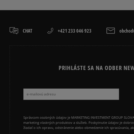
VANS OLD SKOOL
VANS SK8
CHAT
+421 233 046 923
obchod@
PRIHLÁSTE SA NA ODBER NEW
Správcom osobných údajov je MARKETING INVESTMENT GROUP SLOVAKIA s.
marketing vlastných produktov a služieb. Poskytnutie údajov je dobro
žiadať o ich opravu, odstránenie alebo obmedzenie ich spracúvania, 