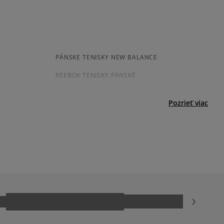
Súhlas s
Počet
jni.
veľkosťou
hlasov: 1
4
0%
menšia
súhlasí
väčšia
í
3
0%
s
PÁNSKE TENISKY NEW BALANCE
né
Šírka
Počet hlasov: 1
2
REEBOK TENISKY PÁNSKÉ
0%
úzka
štandar
široká
PÁNSKÉ BIELE TENISKY
1
dná
0%
Pozrieť viac
ADIDAS SAMBA
ecenzie?
AR
JORDAN AIR 1
Recenzie zákazníkov
NIKE AIR FORCE 1
NIKE DUNK
Vymazať
Hľadať
REEBOK CLASSIC