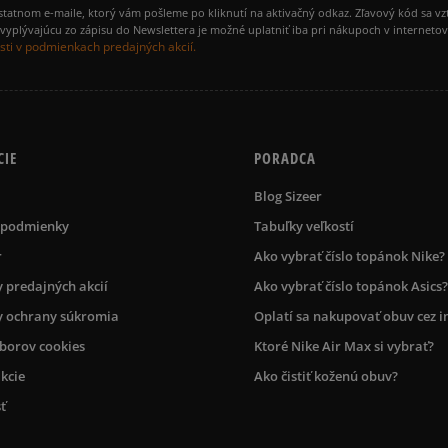
amostatnom e-maile, ktorý vám pošleme po kliknutí na aktivačný odkaz. Zľavový kód sa v
yplývajúcu zo zápisu do Newslettera je možné uplatniť iba pri nákupoch v interneto
ti v podmienkach predajných akcií.
CIE
PORADCA
Blog Sizeer
 podmienky
Tabuľky veľkostí
r
Ako vybrať číslo topánok Nike?
 predajných akcií
Ako vybrať číslo topánok Asics?
 ochrany súkromia
Oplatí sa nakupovať obuv cez i
úborov cookies
Ktoré Nike Air Max si vybrať?
kcie
Ako čistiť koženú obuv?
ť