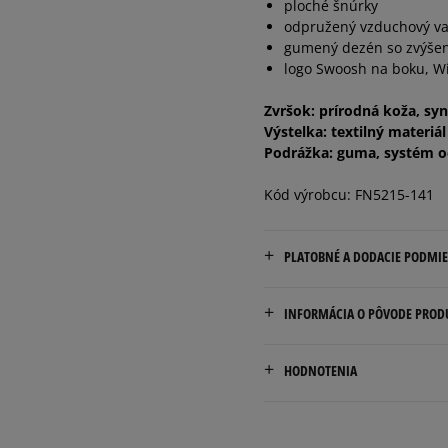
ploché šnúrky
odpružený vzduchový va
45,5
29,5 cm
gumený dezén so zvýšen
logo Swoosh na boku, Wi
46
30 cm
Zvršok: prírodná koža, sy
Výstelka: textilný materiál
Podrážka: guma, systém o
Kód výrobcu: FN5215-141
PLATOBNÉ A DODACIE PODMI
Doručenie zadarmo od 80 €
INFORMÁCIA O PÔVODE PROD
Dodacia lehota: 2 až 6 prac
Nike European Headquarte
Dostupné spôsoby doručen
HODNOTENIA
Colosseum 1
kuriér,
1213 NL Hilversum, Nethe
packeta (zásielkovňa - 
slovenská pošta - na adr
Product.Safety.EMEA@nike