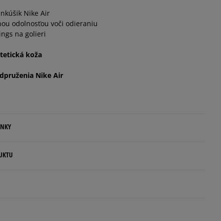
nkúšik Nike Air
Informovať o dostupnosti
ou odolnosťou voči odieraniu
ngs na golieri
Informovať o dostupnosti
ntetická koža
dpruženia Nike Air
ENKY
.
UKTU
ovné dni.
rs
ia:
rlands
kamenná pobočka, výdejné boxy: Z-BOX),
5
esu,
100%
.com