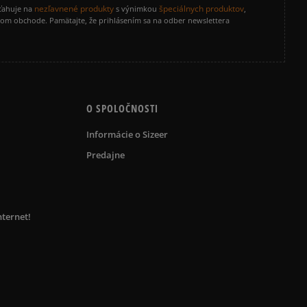
nezľavnené produkty
špeciálnych produktov
zťahuje na
s výnimkou
,
vom obchode. Pamätajte, že prihlásením sa na odber newslettera
O SPOLOČNOSTI
Informácie o Sizeer
Predajne
nternet!