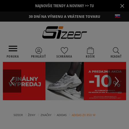
×
NAJNOVŠIE TRENDY A NOVINKY >> TU
30 DNÍ NA VÝMENU A VRÁTENIE TOVARU
PONUKA
PRIHLÁSIŤ
SCHRÁNKA
KOŠÍK
HĽADAŤ
›
›
›
›
SIZEER
ŽENY
ZNAČKY
ADIDAS
ADIDAS ZX 850 W