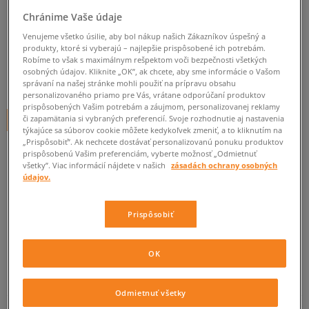
ADIDAS ZX 850 W
Chránime Vaše údaje
dámske, adidas
Venujeme všetko úsilie, aby bol nákup našich Zákazníkov úspešný a
produkty, ktoré si vyberajú – najlepšie prispôsobené ich potrebám.
0.0
(
0
)
Robíme to však s maximálnym rešpektom voči bezpečnosti všetkých
osobných údajov. Kliknite „OK”, ak chcete, aby sme informácie o Vašom
69
€
správaní na našej stránke mohli použiť na prípravu obsahu
cena s DPH
personalizovaného priamo pre Vás, vrátane odporúčaní produktov
prispôsobených Vašim potrebám a záujmom, personalizovanej reklamy
či zapamätania si vybraných preferencií. Svoje rozhodnutie aj nastavenia
+ 69 BODOV V
SIZEERCLUBE
týkajúce sa súborov cookie môžete kedykoľvek zmeniť, a to kliknutím na
„Prispôsobiť”. Ak nechcete dostávať personalizovanú ponuku produktov
prispôsobenú Vašim preferenciám, vyberte možnosť „Odmietnuť
všetky”. Viac informácií nájdete v našich
zásadách ochrany osobných
Informujte ma o dostupnosti
údajov.
Ak bude položka opäť dostupná, dostanete od nás oznámenie.
Prispôsobiť
Vyberte veľkosť
OK
Veľkosti EU
Veľkosti US
ZISTIŤ DOSTUPNOSŤ V NAŠICH KAMENNÝCH PREDAJNIACH
Odmietnuť všetky
36 2/3
22,5 cm
Informovať o dostupnosti