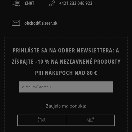
osobné prevzatie v predajni.
CHAT
+421 233 046 923
Dostupné spôsoby platby:
42 2/3
27 cm
Informovať o dostupnosti
prevod,
kartou,
obchod@sizeer.sk
platba na dobierku.
PRIHLÁSTE SA NA ODBER NEWSLETTERA: A
ZÍSKAJTE -10 % NA NEZĽAVNENÉ PRODUKTY
PRI NÁKUPOCH NAD 80 €
Zaujala ma ponuka:
ŽENA
MUŽ