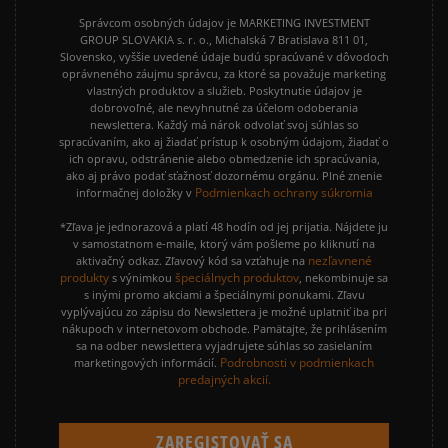
Správcom osobných údajov je MARKETING INVESTMENT
GROUP SLOVAKIA s. r. o., Michalská 7 Bratislava 811 01,
Slovensko, vyššie uvedené údaje budú spracúvané v dôvodoch
oprávneného záujmu správcu, za ktoré sa považuje marketing
vlastných produktov a služieb. Poskytnutie údajov je
dobrovoľné, ale nevyhnutné za účelom odoberania
newslettera. Každý má nárok odvolať svoj súhlas so
spracúvaním, ako aj žiadať prístup k osobným údajom, žiadať o
ich opravu, odstránenie alebo obmedzenie ich spracúvania,
ako aj právo podať sťažnosť dozornému orgánu. Plné znenie
Podmienkach ochrany súkromia
informačnej doložky v
*Zľava je jednorazová a platí 48 hodín od jej prijatia. Nájdete ju
v samostatnom e-maile, ktorý vám pošleme po kliknutí na
nezľavnené
aktivačný odkaz. Zľavový kód sa vzťahuje na
produkty
špeciálnych produktov
s výnimkou
, nekombinuje sa
s inými promo akciami a špeciálnymi ponukami. Zľavu
vyplývajúcu zo zápisu do Newslettera je možné uplatniť iba pri
nákupoch v internetovom obchode. Pamätajte, že prihlásením
sa na odber newslettera vyjadrujete súhlas so zasielaním
Podrobnosti v podmienkach
marketingových informácií.
predajných akcií.