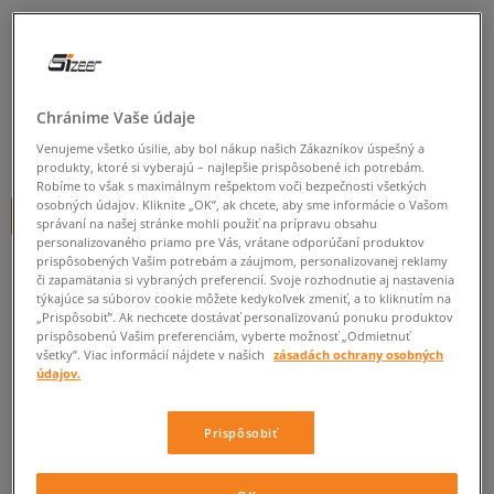
ADIDAS TRIČKO V-NECK POLO
dámske, tričká
5.0
(
5
)
Chránime Vaše údaje
29
€
Venujeme všetko úsilie, aby bol nákup našich Zákazníkov úspešný a
cena s DPH
produkty, ktoré si vyberajú – najlepšie prispôsobené ich potrebám.
Robíme to však s maximálnym rešpektom voči bezpečnosti všetkých
osobných údajov. Kliknite „OK”, ak chcete, aby sme informácie o Vašom
+ 29 BODOV V
SIZEERCLUBE
správaní na našej stránke mohli použiť na prípravu obsahu
personalizovaného priamo pre Vás, vrátane odporúčaní produktov
prispôsobených Vašim potrebám a záujmom, personalizovanej reklamy
či zapamätania si vybraných preferencií. Svoje rozhodnutie aj nastavenia
Informujte ma o dostupnosti
týkajúce sa súborov cookie môžete kedykoľvek zmeniť, a to kliknutím na
„Prispôsobiť”. Ak nechcete dostávať personalizovanú ponuku produktov
Ak bude položka opäť dostupná, dostanete od nás oznámenie.
prispôsobenú Vašim preferenciám, vyberte možnosť „Odmietnuť
všetky”. Viac informácií nájdete v našich
zásadách ochrany osobných
údajov.
Vyberte veľkosť
Prispôsobiť
Veľkosti EU
Veľkosti US
ZISTIŤ DOSTUPNOSŤ V NAŠICH KAMENNÝCH PREDAJNIACH