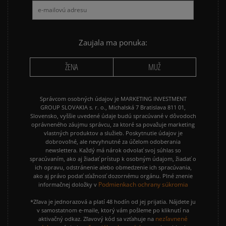
Zaujala ma ponuka:
ŽENA
MUŽ
Správcom osobných údajov je MARKETING INVESTMENT
GROUP SLOVAKIA s. r. o., Michalská 7 Bratislava 811 01,
Slovensko, vyššie uvedené údaje budú spracúvané v dôvodoch
oprávneného záujmu správcu, za ktoré sa považuje marketing
vlastných produktov a služieb. Poskytnutie údajov je
dobrovoľné, ale nevyhnutné za účelom odoberania
newslettera. Každý má nárok odvolať svoj súhlas so
spracúvaním, ako aj žiadať prístup k osobným údajom, žiadať o
ich opravu, odstránenie alebo obmedzenie ich spracúvania,
ako aj právo podať sťažnosť dozornému orgánu. Plné znenie
Podmienkach ochrany súkromia
informačnej doložky v
*Zľava je jednorazová a platí 48 hodín od jej prijatia. Nájdete ju
v samostatnom e-maile, ktorý vám pošleme po kliknutí na
nezľavnené
aktivačný odkaz. Zľavový kód sa vzťahuje na