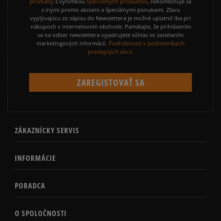
produkty
špeciálnych produktov
s výnimkou
, nekombinuje sa
s inými promo akciami a špeciálnymi ponukami. Zľavu
vyplývajúcu zo zápisu do Newslettera je možné uplatniť iba pri
nákupoch v internetovom obchode. Pamätajte, že prihlásením
sa na odber newslettera vyjadrujete súhlas so zasielaním
Podrobnosti v podmienkach
marketingových informácií.
predajných akcií.
ZÁKAZNÍCKY SERVIS
INFORMÁCIE
PORADCA
O SPOLOČNOSTI