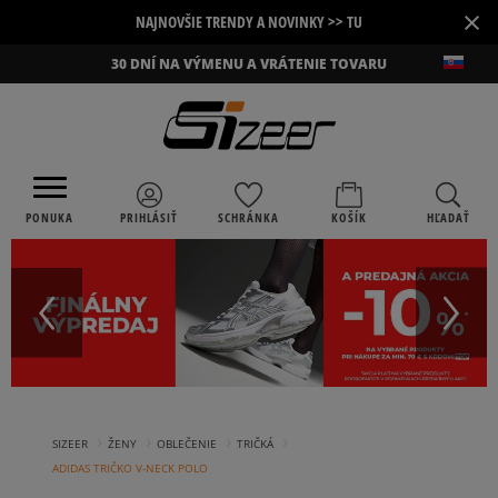
×
NAJNOVŠIE TRENDY A NOVINKY >> TU
30 DNÍ NA VÝMENU A VRÁTENIE TOVARU
PONUKA
PRIHLÁSIŤ
SCHRÁNKA
KOŠÍK
HĽADAŤ
›
›
›
›
SIZEER
ŽENY
OBLEČENIE
TRIČKÁ
ADIDAS TRIČKO V-NECK POLO