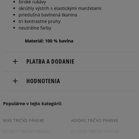
široké rukávy
okrúhly výstrih s elastickými manžetami
priedušná bavlnená tkanina
tri kontrastné pruhy
neutrálne farby
Materiál: 100 % bavlna
PLATBA A DODANIE
Doručenie zadarmo od 80 €.
HODNOTENIA
Dodacia lehota: 2 až 6 pracovné dni.
Dostupné spôsoby doručenia:
5
Populárne v tejto kategórii:
98%
Počet hlasov:
5.0
Šírka
kuriér,
1
packeta (zásielkovňa - kamenná pobočka, výdejné
4
2%
boxy: Z-BOX),
úzka
štanda
široká
64
počet
NIKE TRIČKO PÁNSKE
ADIDAS TRIČKO PÁNSKE
rdná
slovenská pošta - na adresu,
recenzií
DICKIES TRIČKO PÁNSKE
ELLESSE TRIČKO PÁNSKE
osobné prevzatie v predajni.
3
0%
zo všetkých