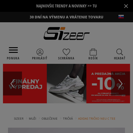
×
NAJNOVŠIE TRENDY A NOVINKY >> TU
30 DNÍ NA VÝMENU A VRÁTENIE TOVARU
PONUKA
PRIHLÁSIŤ
SCHRÁNKA
KOŠÍK
HĽADAŤ
›
›
›
›
SIZEER
MUŽI
OBLEČENIE
TRIČKÁ
ADIDAS TRIČKO NEU C TEE