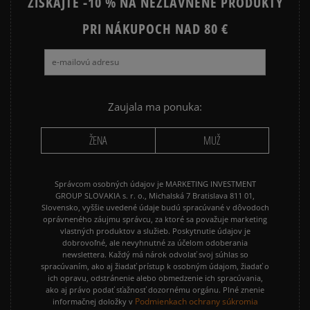
ZÍSKAJTE -10 % NA NEZĽAVNENÉ PRODUKTY
NIKE FLEECE
NIKE TECH FLEECE
NIKE SPORTSWEAR
PRI NÁKUPOCH NAD 80 €
JARNÉ OBLEČENIE
ADIDAS 3 STRIPES
ADIDAS 3 STRIPES TRIČKÁ
Zaujala ma ponuka:
ŽENA
MUŽ
Správcom osobných údajov je MARKETING INVESTMENT
GROUP SLOVAKIA s. r. o., Michalská 7 Bratislava 811 01,
Slovensko, vyššie uvedené údaje budú spracúvané v dôvodoch
oprávneného záujmu správcu, za ktoré sa považuje marketing
vlastných produktov a služieb. Poskytnutie údajov je
dobrovoľné, ale nevyhnutné za účelom odoberania
newslettera. Každý má nárok odvolať svoj súhlas so
spracúvaním, ako aj žiadať prístup k osobným údajom, žiadať o
ich opravu, odstránenie alebo obmedzenie ich spracúvania,
ako aj právo podať sťažnosť dozornému orgánu. Plné znenie
Podmienkach ochrany súkromia
informačnej doložky v