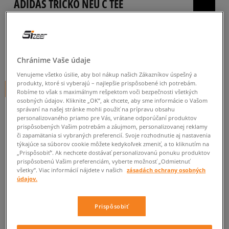
ADIDAS TRIČKO NEU C TEE
pánske, tričká
5.0
(
64
)
24
€
Chránime Vaše údaje
cena s DPH
Venujeme všetko úsilie, aby bol nákup našich Zákazníkov úspešný a
produkty, ktoré si vyberajú – najlepšie prispôsobené ich potrebám.
+ 24 BODOV V
SIZEERCLUBE
Robíme to však s maximálnym rešpektom voči bezpečnosti všetkých
osobných údajov. Kliknite „OK”, ak chcete, aby sme informácie o Vašom
správaní na našej stránke mohli použiť na prípravu obsahu
personalizovaného priamo pre Vás, vrátane odporúčaní produktov
prispôsobených Vašim potrebám a záujmom, personalizovanej reklamy
či zapamätania si vybraných preferencií. Svoje rozhodnutie aj nastavenia
týkajúce sa súborov cookie môžete kedykoľvek zmeniť, a to kliknutím na
Informujte ma o dostupnosti
„Prispôsobiť”. Ak nechcete dostávať personalizovanú ponuku produktov
prispôsobenú Vašim preferenciám, vyberte možnosť „Odmietnuť
Ak bude položka opäť dostupná, dostanete od nás oznámenie.
všetky”. Viac informácií nájdete v našich
zásadách ochrany osobných
údajov.
Vyberte veľkosť
Prispôsobiť
ZISTIŤ DOSTUPNOSŤ V NAŠICH KAMENNÝCH PREDAJNIACH
Informovať o