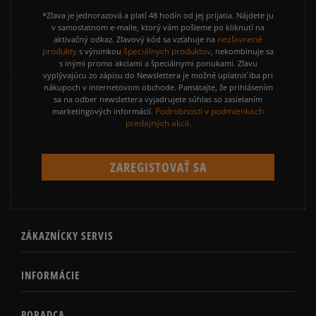
*Zľava je jednorazová a platí 48 hodín od jej prijatia. Nájdete ju
v samostatnom e-maile, ktorý vám pošleme po kliknutí na
nezľavnené
aktivačný odkaz. Zľavový kód sa vzťahuje na
produkty
špeciálnych produktov
s výnimkou
, nekombinuje sa
s inými promo akciami a špeciálnymi ponukami. Zľavu
vyplývajúcu zo zápisu do Newslettera je možné uplatniť iba pri
nákupoch v internetovom obchode. Pamätajte, že prihlásením
sa na odber newslettera vyjadrujete súhlas so zasielaním
Podrobnosti v podmienkach
marketingových informácií.
predajných akcií.
ZÁKAZNÍCKY SERVIS
INFORMÁCIE
PORADCA