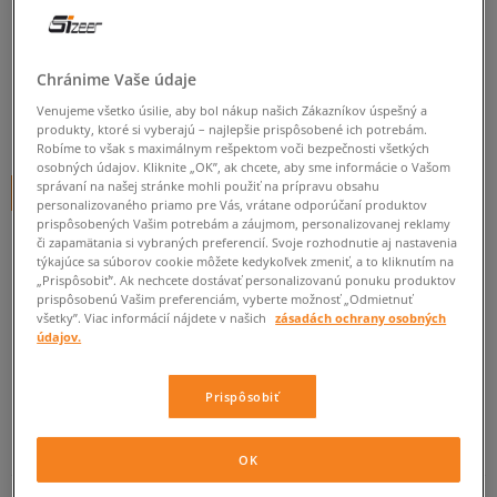
ADIDAS TAŠKA PE FEST BAG
pánske, tašky
Chránime Vaše údaje
5.0
(
11
)
Venujeme všetko úsilie, aby bol nákup našich Zákazníkov úspešný a
25
€
produkty, ktoré si vyberajú – najlepšie prispôsobené ich potrebám.
cena s DPH
Robíme to však s maximálnym rešpektom voči bezpečnosti všetkých
osobných údajov. Kliknite „OK”, ak chcete, aby sme informácie o Vašom
správaní na našej stránke mohli použiť na prípravu obsahu
+ 25 BODOV V
SIZEERCLUBE
personalizovaného priamo pre Vás, vrátane odporúčaní produktov
prispôsobených Vašim potrebám a záujmom, personalizovanej reklamy
či zapamätania si vybraných preferencií. Svoje rozhodnutie aj nastavenia
týkajúce sa súborov cookie môžete kedykoľvek zmeniť, a to kliknutím na
Informujte ma o dostupnosti
„Prispôsobiť”. Ak nechcete dostávať personalizovanú ponuku produktov
prispôsobenú Vašim preferenciám, vyberte možnosť „Odmietnuť
Ak bude položka opäť dostupná, dostanete od nás oznámenie.
všetky”. Viac informácií nájdete v našich
zásadách ochrany osobných
údajov.
Vyberte veľkosť
Prispôsobiť
ZISTIŤ DOSTUPNOSŤ V NAŠICH KAMENNÝCH PREDAJNIACH
ONE SIZE
Informovať o dostupnosti
OK