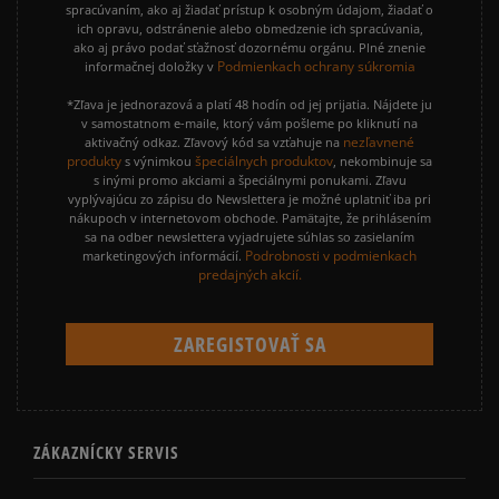
spracúvaním, ako aj žiadať prístup k osobným údajom, žiadať o
ich opravu, odstránenie alebo obmedzenie ich spracúvania,
ako aj právo podať sťažnosť dozornému orgánu. Plné znenie
Podmienkach ochrany súkromia
informačnej doložky v
*Zľava je jednorazová a platí 48 hodín od jej prijatia. Nájdete ju
v samostatnom e-maile, ktorý vám pošleme po kliknutí na
nezľavnené
aktivačný odkaz. Zľavový kód sa vzťahuje na
produkty
špeciálnych produktov
s výnimkou
, nekombinuje sa
s inými promo akciami a špeciálnymi ponukami. Zľavu
vyplývajúcu zo zápisu do Newslettera je možné uplatniť iba pri
nákupoch v internetovom obchode. Pamätajte, že prihlásením
sa na odber newslettera vyjadrujete súhlas so zasielaním
Podrobnosti v podmienkach
marketingových informácií.
predajných akcií.
ZÁKAZNÍCKY SERVIS