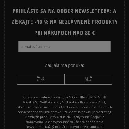
PRIHLÁSTE SA NA ODBER NEWSLETTERA: A
ZÍSKAJTE -10 % NA NEZĽAVNENÉ PRODUKTY
Ako zhromažďujeme recenzie?
PRI NÁKUPOCH NAD 80 €
Recenzie zákazníkov
Vymazať
Hľadať
Zaujala ma ponuka:
ŽENA
MUŽ
Správcom osobných údajov je MARKETING INVESTMENT
GROUP SLOVAKIA s. r. o., Michalská 7 Bratislava 811 01,
Slovensko, vyššie uvedené údaje budú spracúvané v dôvodoch
oprávneného záujmu správcu, za ktoré sa považuje marketing
vlastných produktov a služieb. Poskytnutie údajov je
dobrovoľné, ale nevyhnutné za účelom odoberania
newslettera. Každý má nárok odvolať svoj súhlas so