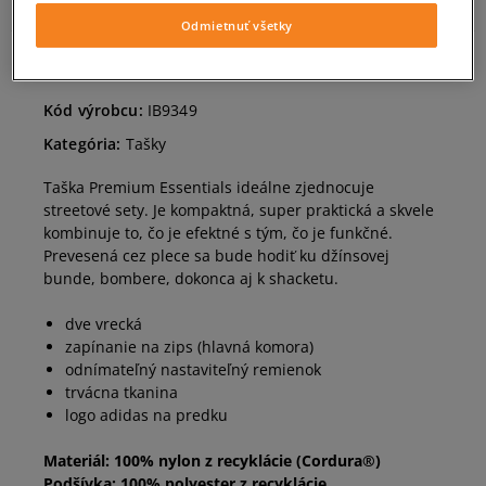
Odmietnuť všetky
OPIS PRODUKTU
Kód výrobcu:
IB9349
Kategória:
Tašky
Taška Premium Essentials ideálne zjednocuje
streetové sety. Je kompaktná, super praktická a skvele
kombinuje to, čo je efektné s tým, čo je funkčné.
Prevesená cez plece sa bude hodiť ku džínsovej
bunde, bombere, dokonca aj k shacketu.
dve vrecká
zapínanie na zips (hlavná komora)
odnímateľný nastaviteľný remienok
trvácna tkanina
logo adidas na predku
Materiál: 100% nylon z recyklácie (Cordura®)
Podšívka: 100% polyester z recyklácie