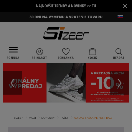
×
NAJNOVŠIE TRENDY A NOVINKY >> TU
30 DNÍ NA VÝMENU A VRÁTENIE TOVARU
PONUKA
PRIHLÁSIŤ
SCHRÁNKA
KOŠÍK
HĽADAŤ
›
›
›
›
SIZEER
MUŽI
DOPLNKY
TAŠKY
ADIDAS TAŠKA PE FEST BAG