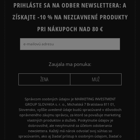
PRIHLÁSTE SA NA ODBER NEWSLETTERA: A
ZÍSKAJTE -10 % NA NEZĽAVNENÉ PRODUKTY
Ako zhromažďujeme recenzie?
PRI NÁKUPOCH NAD 80 €
Recenzie zákazníkov
Vymazať
Hľadať
Zaujala ma ponuka:
ŽENA
MUŽ
Správcom osobných údajov je MARKETING INVESTMENT
GROUP SLOVAKIA s. r. o., Michalská 7 Bratislava 811 01,
Slovensko, vyššie uvedené údaje budú spracúvané v dôvodoch
oprávneného záujmu správcu, za ktoré sa považuje marketing
vlastných produktov a služieb. Poskytnutie údajov je
dobrovoľné, ale nevyhnutné za účelom odoberania
newslettera. Každý má nárok odvolať svoj súhlas so
spracúvaním, ako aj žiadať prístup k osobným údajom, žiadať o