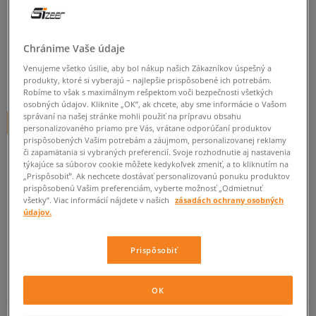
ADIDAS TAŠKA FLAP BAG
unisex, tašky
Chránime Vaše údaje
5.0
(
2
)
Venujeme všetko úsilie, aby bol nákup našich Zákazníkov úspešný a
15
€
produkty, ktoré si vyberajú – najlepšie prispôsobené ich potrebám.
cena s DPH
Robíme to však s maximálnym rešpektom voči bezpečnosti všetkých
osobných údajov. Kliknite „OK”, ak chcete, aby sme informácie o Vašom
správaní na našej stránke mohli použiť na prípravu obsahu
+ 15 BODOV V
SIZEERCLUBE
personalizovaného priamo pre Vás, vrátane odporúčaní produktov
prispôsobených Vašim potrebám a záujmom, personalizovanej reklamy
či zapamätania si vybraných preferencií. Svoje rozhodnutie aj nastavenia
týkajúce sa súborov cookie môžete kedykoľvek zmeniť, a to kliknutím na
Informujte ma o dostupnosti
„Prispôsobiť”. Ak nechcete dostávať personalizovanú ponuku produktov
prispôsobenú Vašim preferenciám, vyberte možnosť „Odmietnuť
Ak bude položka opäť dostupná, dostanete od nás oznámenie.
všetky”. Viac informácií nájdete v našich
zásadách ochrany osobných
údajov.
Vyberte veľkosť
Prispôsobiť
ZISTIŤ DOSTUPNOSŤ V NAŠICH KAMENNÝCH PREDAJNIACH
ONE SIZE
Informovať o dostupnosti
OK