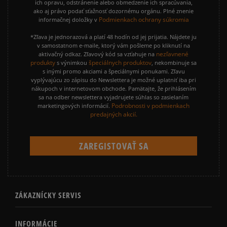
ich opravu, odstránenie alebo obmedzenie ich spracúvania,
ako aj právo podať sťažnosť dozornému orgánu. Plné znenie
Podmienkach ochrany súkromia
informačnej doložky v
*Zľava je jednorazová a platí 48 hodín od jej prijatia. Nájdete ju
v samostatnom e-maile, ktorý vám pošleme po kliknutí na
nezľavnené
aktivačný odkaz. Zľavový kód sa vzťahuje na
produkty
špeciálnych produktov
s výnimkou
, nekombinuje sa
s inými promo akciami a špeciálnymi ponukami. Zľavu
vyplývajúcu zo zápisu do Newslettera je možné uplatniť iba pri
nákupoch v internetovom obchode. Pamätajte, že prihlásením
sa na odber newslettera vyjadrujete súhlas so zasielaním
Podrobnosti v podmienkach
marketingových informácií.
predajných akcií.
ZÁKAZNÍCKY SERVIS
INFORMÁCIE