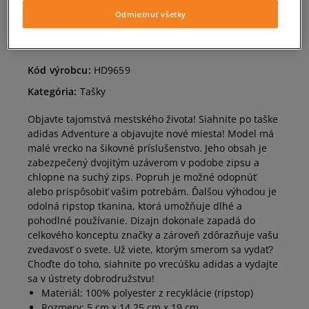
Odmietnuť všetky
OPIS PRODUKTU
Kód výrobcu:
HD9659
Kategória:
Tašky
Objavte tajomstvá mestského života! Siahnite po taške
adidas Adventure a objavujte nové miesta! Model má
malé vrecko na šikovné príslušenstvo. Jeho obsah je
zabezpečený dvojitým uzáverom v podobe zipsu a
chlopne na suchý zips. Popruh je možné odopnúť
alebo prispôsobiť vašim potrebám. Ďalšou výhodou je
odolná ripstop tkanina, ktorá umožňuje dlhé a
pohodlné používanie. Dizajn dokonale zapadá do
celkového konceptu značky a zároveň zdôrazňuje vašu
zvedavosť o svete. Už viete, ktorým smerom sa vydať?
Choďte do toho, siahnite po vrecúšku adidas a vydajte
sa v ústrety dobrodružstvu!
Materiál: 100% polyester z recyklácie (ripstop)
Rozmery: 5 cm x 14,25 cm x 19 cm