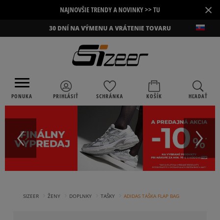
×
NAJNOVŠIE TRENDY A NOVINKY >> TU
30 DNÍ NA VÝMENU A VRÁTENIE TOVARU
PONUKA
PRIHLÁSIŤ
SCHRÁNKA
KOŠÍK
HĽADAŤ
›
›
›
›
SIZEER
ŽENY
DOPLNKY
TAŠKY
ADIDAS TAŠKA FLAP BAG