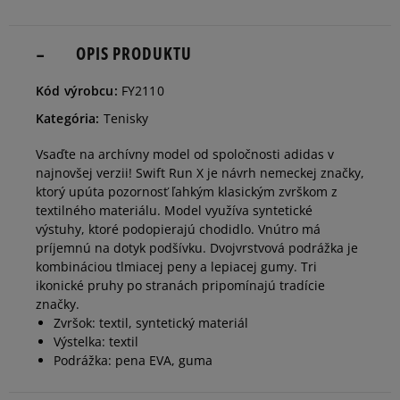
42
26,5 cm
OPIS PRODUKTU
Informovať o dostupnosti
Kód výrobcu:
FY2110
42 2/3
27 cm
Informovať o dostupnosti
Kategória:
Tenisky
Vsaďte na archívny model od spoločnosti adidas v
43 1/3
27,5 cm
Informovať o dostupnosti
najnovšej verzii! Swift Run X je návrh nemeckej značky,
ktorý upúta pozornosť ľahkým klasickým zvrškom z
textilného materiálu. Model využíva syntetické
44
28 cm
Informovať o dostupnosti
výstuhy, ktoré podopierajú chodidlo. Vnútro má
príjemnú na dotyk podšívku. Dvojvrstvová podrážka je
kombináciou tlmiacej peny a lepiacej gumy. Tri
44 2/3
28,5 cm
Informovať o dostupnosti
ikonické pruhy po stranách pripomínajú tradície
značky.
Zvršok: textil, syntetický materiál
45 1/3
29 cm
Informovať o dostupnosti
Výstelka: textil
Podrážka: pena EVA, guma
46
29,5 cm
Informovať o dostupnosti