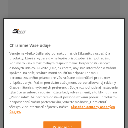
Chránime Vaše údaje
Venujeme všetko úsilie, aby bol nákup našich Zákazníkov úspešný a
produkty, ktoré si vyberajú – najlepšie prispôsobené ich potrebám.
Robíme to však s maximálnym rešpektom voči bezpečnosti všetkých
osobných údajov. Kliknite „OK”, ak chcete, aby sme informácie o Vašom
správaní na našej stránke mohli použiť na prípravu obsahu
personalizovaného priamo pre Vás, vrátane odporúčaní produktov
prispôsobených Vašim potrebám a záujmom, personalizovanej reklamy
či zapamätania si vybraných preferencií. Svoje rozhodnutie aj nastavenia
týkajúce sa súborov cookie môžete kedykoľvek zmeniť, a to kliknutím na
„Prispôsobiť”. Ak nechcete dostávať personalizovanú ponuku produktov
prispôsobenú Vašim preferenciám, vyberte možnosť „Odmietnuť
všetky”. Viac informácií nájdete v našich
zásadách ochrany osobných
údajov.
Prispôsobiť