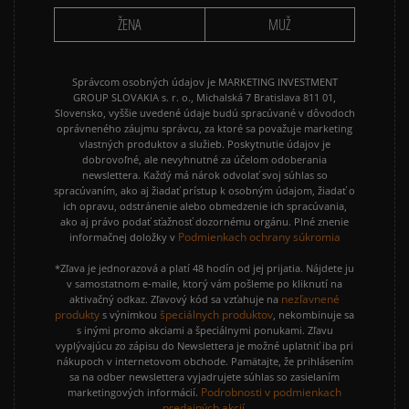
VANS OLD SKOOL
VANS SK8
ŽENA
MUŽ
Správcom osobných údajov je MARKETING INVESTMENT
GROUP SLOVAKIA s. r. o., Michalská 7 Bratislava 811 01,
Slovensko, vyššie uvedené údaje budú spracúvané v dôvodoch
oprávneného záujmu správcu, za ktoré sa považuje marketing
vlastných produktov a služieb. Poskytnutie údajov je
dobrovoľné, ale nevyhnutné za účelom odoberania
newslettera. Každý má nárok odvolať svoj súhlas so
spracúvaním, ako aj žiadať prístup k osobným údajom, žiadať o
ich opravu, odstránenie alebo obmedzenie ich spracúvania,
ako aj právo podať sťažnosť dozornému orgánu. Plné znenie
Podmienkach ochrany súkromia
informačnej doložky v
*Zľava je jednorazová a platí 48 hodín od jej prijatia. Nájdete ju
v samostatnom e-maile, ktorý vám pošleme po kliknutí na
nezľavnené
aktivačný odkaz. Zľavový kód sa vzťahuje na
produkty
špeciálnych produktov
s výnimkou
, nekombinuje sa
s inými promo akciami a špeciálnymi ponukami. Zľavu
vyplývajúcu zo zápisu do Newslettera je možné uplatniť iba pri
nákupoch v internetovom obchode. Pamätajte, že prihlásením
sa na odber newslettera vyjadrujete súhlas so zasielaním
Podrobnosti v podmienkach
marketingových informácií.
predajných akcií.