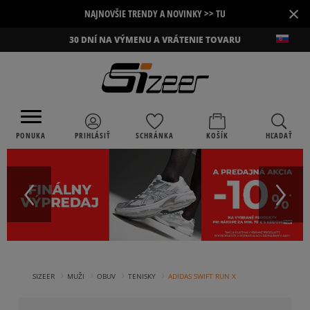
×
NAJNOVŠIE TRENDY A NOVINKY >> TU
30 DNÍ NA VÝMENU A VRÁTENIE TOVARU
PONUKA
PRIHLÁSIŤ
SCHRÁNKA
KOŠÍK
HĽADAŤ
›
›
›
›
SIZEER
MUŽI
OBUV
TENISKY
ADIDAS SWIFT RUN X