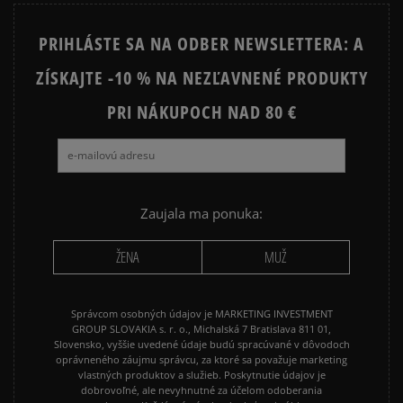
AIR JORDAN
CONVERSE CUCK TAYLOR ALL
PRIHLÁSTE SA NA ODBER NEWSLETTERA: A
STAR
ZÍSKAJTE -10 % NA NEZĽAVNENÉ PRODUKTY
JORDAN AIR 1
NEW BALANCE 530
NEW BALANCE 740
PRI NÁKUPOCH NAD 80 €
NEW BALANCE 9060
NIKE AIR FORCE 1
NIKE AIR FORCE 1 07
NIKE CORTEZ
NIKE DUNK
NIKE P-6000
NIKE SHOX
Zaujala ma ponuka:
PUMA SPEEDCAT
PUMA PALERMO
ŽENA
MUŽ
REEBOK CLUB C
VANS KNU SKOOL
Správcom osobných údajov je MARKETING INVESTMENT
GROUP SLOVAKIA s. r. o., Michalská 7 Bratislava 811 01,
Slovensko, vyššie uvedené údaje budú spracúvané v dôvodoch
oprávneného záujmu správcu, za ktoré sa považuje marketing
vlastných produktov a služieb. Poskytnutie údajov je
dobrovoľné, ale nevyhnutné za účelom odoberania