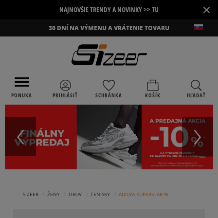
×
NAJNOVŠIE TRENDY A NOVINKY >> TU
30 DNÍ NA VÝMENU A VRÁTENIE TOVARU
PONUKA
PRIHLÁSIŤ
SCHRÁNKA
KOŠÍK
HĽADAŤ
›
›
›
›
SIZEER
ŽENY
OBUV
TENISKY
ADIDAS SUPERSTAR W