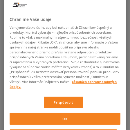
ADIDAS SUPERSTAR W
dámske, tenisky
Chránime Vaše údaje
0.0
(
0
)
Venujeme všetko úsilie, aby bol nákup našich Zákazníkov úspešný a
0
€
produkty, ktoré si vyberajú – najlepšie prispôsobené ich potrebám.
cena s DPH
Robíme to však s maximálnym rešpektom voči bezpečnosti všetkých
osobných údajov. Kliknite „OK”, ak chcete, aby sme informácie o Vašom
správaní na našej stránke mohli použiť na prípravu obsahu
+ 0 BODOV V
SIZEERCLUBE
personalizovaného priamo pre Vás, vrátane odporúčaní produktov
prispôsobených Vašim potrebám a záujmom, personalizovanej reklamy
či zapamätania si vybraných preferencií. Svoje rozhodnutie aj nastavenia
týkajúce sa súborov cookie môžete kedykoľvek zmeniť, a to kliknutím na
„Prispôsobiť”. Ak nechcete dostávať personalizovanú ponuku produktov
Informujte ma o dostupnosti
prispôsobenú Vašim preferenciám, vyberte možnosť „Odmietnuť
Ak bude položka opäť dostupná, dostanete od nás oznámenie.
všetky”. Viac informácií nájdete v našich
zásadách ochrany osobných
údajov.
Vyberte veľkosť
Prispôsobiť
Veľkosti EU
Veľkosti US
ZISTIŤ DOSTUPNOSŤ V NAŠICH KAMENNÝCH PREDAJNIACH
OK
35 1/3
21,5 cm
Informovať o dostupnosti