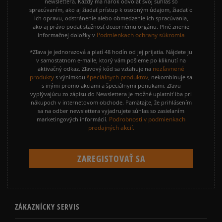
newslettera. Každý má nárok odvolať svoj súhlas so
spracúvaním, ako aj žiadať prístup k osobným údajom, žiadať o
ich opravu, odstránenie alebo obmedzenie ich spracúvania,
ako aj právo podať sťažnosť dozornému orgánu. Plné znenie
Podmienkach ochrany súkromia
informačnej doložky v
*Zľava je jednorazová a platí 48 hodín od jej prijatia. Nájdete ju
v samostatnom e-maile, ktorý vám pošleme po kliknutí na
nezľavnené
aktivačný odkaz. Zľavový kód sa vzťahuje na
produkty
špeciálnych produktov
s výnimkou
, nekombinuje sa
s inými promo akciami a špeciálnymi ponukami. Zľavu
vyplývajúcu zo zápisu do Newslettera je možné uplatniť iba pri
nákupoch v internetovom obchode. Pamätajte, že prihlásením
sa na odber newslettera vyjadrujete súhlas so zasielaním
Podrobnosti v podmienkach
marketingových informácií.
predajných akcií.
ZÁKAZNÍCKY SERVIS