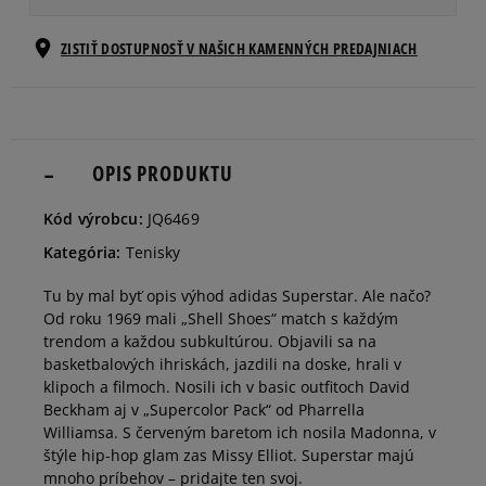
Veľkosti EU
Veľkosti US
ZISTIŤ DOSTUPNOSŤ V NAŠICH KAMENNÝCH PREDAJNIACH
36
22 cm
Informovať o dostupnosti
36 2/3
22,5 cm
OPIS PRODUKTU
Informovať o dostupnosti
Kód výrobcu:
JQ6469
37 1/3
23 cm
Informovať o dostupnosti
Kategória:
Tenisky
Tu by mal byť opis výhod adidas Superstar. Ale načo?
38
23,5 cm
Informovať o dostupnosti
Od roku 1969 mali „Shell Shoes“ match s každým
trendom a každou subkultúrou. Objavili sa na
basketbalových ihriskách, jazdili na doske, hrali v
38 2/3
24 cm
Informovať o dostupnosti
klipoch a filmoch. Nosili ich v basic outfitoch David
Beckham aj v „Supercolor Pack“ od Pharrella
Williamsa. S červeným baretom ich nosila Madonna, v
39 1/3
24,5 cm
Informovať o dostupnosti
štýle hip-hop glam zas Missy Elliot. Superstar majú
mnoho príbehov – pridajte ten svoj.