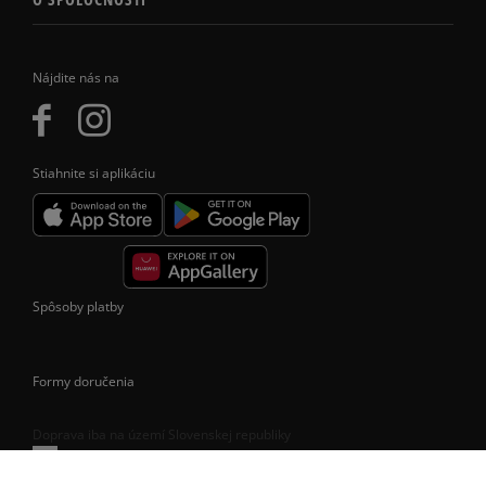
Nájdite nás na
Stiahnite si aplikáciu
Spôsoby platby
Formy doručenia
Doprava iba na území Slovenskej republiky