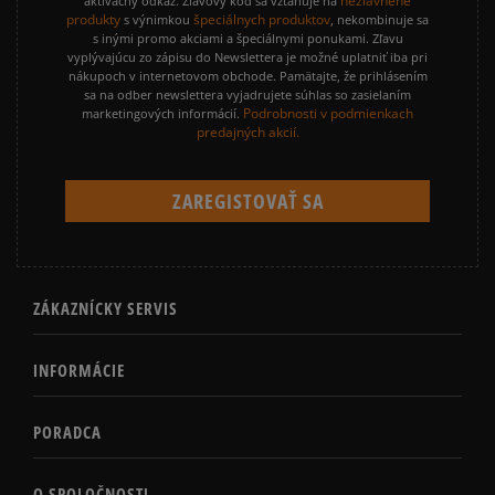
nezľavnené
aktivačný odkaz. Zľavový kód sa vzťahuje na
produkty
špeciálnych produktov
s výnimkou
, nekombinuje sa
s inými promo akciami a špeciálnymi ponukami. Zľavu
vyplývajúcu zo zápisu do Newslettera je možné uplatniť iba pri
nákupoch v internetovom obchode. Pamätajte, že prihlásením
sa na odber newslettera vyjadrujete súhlas so zasielaním
Podrobnosti v podmienkach
marketingových informácií.
predajných akcií.
ZÁKAZNÍCKY SERVIS
INFORMÁCIE
PORADCA
O SPOLOČNOSTI