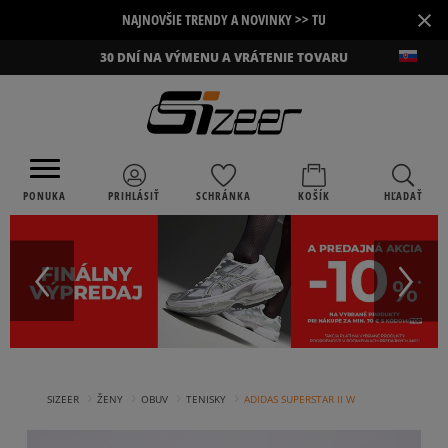
×
NAJNOVŠIE TRENDY A NOVINKY >> TU
30 DNÍ NA VÝMENU A VRÁTENIE TOVARU
PONUKA
PRIHLÁSIŤ
SCHRÁNKA
KOŠÍK
HĽADAŤ
›
›
›
›
SIZEER
ŽENY
OBUV
TENISKY
ADIDAS SUPERSTAR II W