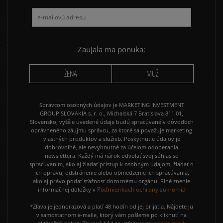
NIKE AIR FORCE 1
NIKE AIR FORCE 1 07
NIKE CORTEZ
NIKE DUNK
NIKE P-6000
NIKE SHOX
Zaujala ma ponuka:
PUMA SPEEDCAT
PUMA PALERMO
ŽENA
MUŽ
REEBOK CLUB C
VANS KNU SKOOL
Správcom osobných údajov je MARKETING INVESTMENT
GROUP SLOVAKIA s. r. o., Michalská 7 Bratislava 811 01,
Slovensko, vyššie uvedené údaje budú spracúvané v dôvodoch
oprávneného záujmu správcu, za ktoré sa považuje marketing
vlastných produktov a služieb. Poskytnutie údajov je
dobrovoľné, ale nevyhnutné za účelom odoberania
newslettera. Každý má nárok odvolať svoj súhlas so
spracúvaním, ako aj žiadať prístup k osobným údajom, žiadať o
ich opravu, odstránenie alebo obmedzenie ich spracúvania,
ako aj právo podať sťažnosť dozornému orgánu. Plné znenie
Podmienkach ochrany súkromia
informačnej doložky v
*Zľava je jednorazová a platí 48 hodín od jej prijatia. Nájdete ju
v samostatnom e-maile, ktorý vám pošleme po kliknutí na