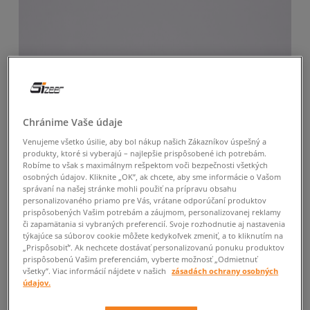
Chránime Vaše údaje
Venujeme všetko úsilie, aby bol nákup našich Zákazníkov úspešný a
produkty, ktoré si vyberajú – najlepšie prispôsobené ich potrebám.
Robíme to však s maximálnym rešpektom voči bezpečnosti všetkých
osobných údajov. Kliknite „OK”, ak chcete, aby sme informácie o Vašom
správaní na našej stránke mohli použiť na prípravu obsahu
personalizovaného priamo pre Vás, vrátane odporúčaní produktov
prispôsobených Vašim potrebám a záujmom, personalizovanej reklamy
či zapamätania si vybraných preferencií. Svoje rozhodnutie aj nastavenia
týkajúce sa súborov cookie môžete kedykoľvek zmeniť, a to kliknutím na
„Prispôsobiť”. Ak nechcete dostávať personalizovanú ponuku produktov
prispôsobenú Vašim preferenciám, vyberte možnosť „Odmietnuť
všetky”. Viac informácií nájdete v našich
zásadách ochrany osobných
údajov.