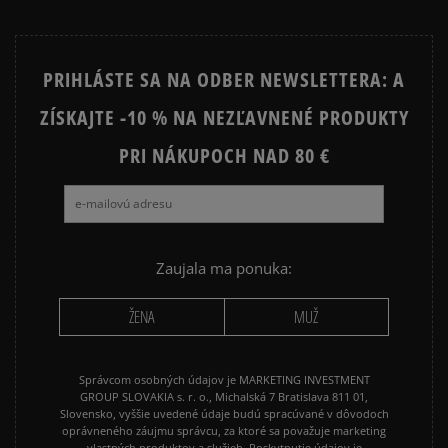
PRIHLÁSTE SA NA ODBER NEWSLETTERA: A
ZÍSKAJTE -10 % NA NEZĽAVNENÉ PRODUKTY
PRI NÁKUPOCH NAD 80 €
Zaujala ma ponuka:
ŽENA
MUŽ
Správcom osobných údajov je MARKETING INVESTMENT
GROUP SLOVAKIA s. r. o., Michalská 7 Bratislava 811 01,
Slovensko, vyššie uvedené údaje budú spracúvané v dôvodoch
oprávneného záujmu správcu, za ktoré sa považuje marketing
vlastných produktov a služieb. Poskytnutie údajov je