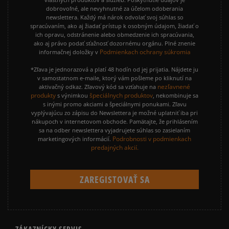
dobrovoľné, ale nevyhnutné za účelom odoberania
newslettera. Každý má nárok odvolať svoj súhlas so
spracúvaním, ako aj žiadať prístup k osobným údajom, žiadať o
ich opravu, odstránenie alebo obmedzenie ich spracúvania,
ako aj právo podať sťažnosť dozornému orgánu. Plné znenie
Podmienkach ochrany súkromia
informačnej doložky v
*Zľava je jednorazová a platí 48 hodín od jej prijatia. Nájdete ju
v samostatnom e-maile, ktorý vám pošleme po kliknutí na
nezľavnené
aktivačný odkaz. Zľavový kód sa vzťahuje na
produkty
špeciálnych produktov
s výnimkou
, nekombinuje sa
s inými promo akciami a špeciálnymi ponukami. Zľavu
vyplývajúcu zo zápisu do Newslettera je možné uplatniť iba pri
nákupoch v internetovom obchode. Pamätajte, že prihlásením
sa na odber newslettera vyjadrujete súhlas so zasielaním
Podrobnosti v podmienkach
marketingových informácií.
predajných akcií.
ZÁKAZNÍCKY SERVIS