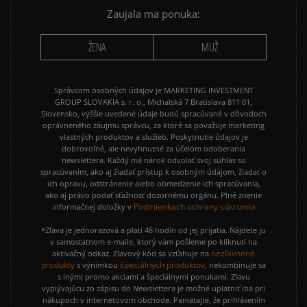
PUMA SUEDE
REEBOK CLASSIC
Zaujala ma ponuka:
VANS OLD SKOOL
VANS SK8
ŽENA
MUŽ
Správcom osobných údajov je MARKETING INVESTMENT
GROUP SLOVAKIA s. r. o., Michalská 7 Bratislava 811 01,
Slovensko, vyššie uvedené údaje budú spracúvané v dôvodoch
oprávneného záujmu správcu, za ktoré sa považuje marketing
vlastných produktov a služieb. Poskytnutie údajov je
dobrovoľné, ale nevyhnutné za účelom odoberania
newslettera. Každý má nárok odvolať svoj súhlas so
spracúvaním, ako aj žiadať prístup k osobným údajom, žiadať o
ich opravu, odstránenie alebo obmedzenie ich spracúvania,
ako aj právo podať sťažnosť dozornému orgánu. Plné znenie
Podmienkach ochrany súkromia
informačnej doložky v
*Zľava je jednorazová a platí 48 hodín od jej prijatia. Nájdete ju
v samostatnom e-maile, ktorý vám pošleme po kliknutí na
nezľavnené
aktivačný odkaz. Zľavový kód sa vzťahuje na
produkty
špeciálnych produktov
s výnimkou
, nekombinuje sa
s inými promo akciami a špeciálnymi ponukami. Zľavu
vyplývajúcu zo zápisu do Newslettera je možné uplatniť iba pri
nákupoch v internetovom obchode. Pamätajte, že prihlásením