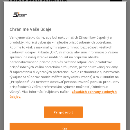
ADIDAS STAN SMITH WP
pánske, tenisky
0.0
(
0
)
Chránime Vaše údaje
20
€
cena s DPH
Venujeme všetko úsilie, aby bol nákup našich Zákazníkov úspešný a
produkty, ktoré si vyberajú – najlepšie prispôsobené ich potrebám.
Robíme to však s maximálnym rešpektom voči bezpečnosti všetkých
+ 20 BODOV V
SIZEERCLUBE
osobných údajov. Kliknite „OK”, ak chcete, aby sme informácie o Vašom
správaní na našej stránke mohli použiť na prípravu obsahu
personalizovaného priamo pre Vás, vrátane odporúčaní produktov
prispôsobených Vašim potrebám a záujmom, personalizovanej reklamy
či zapamätania si vybraných preferencií. Svoje rozhodnutie aj nastavenia
Informujte ma o dostupnosti
týkajúce sa súborov cookie môžete kedykoľvek zmeniť, a to kliknutím na
Ak bude položka opäť dostupná, dostanete od nás oznámenie.
„Prispôsobiť”. Ak nechcete dostávať personalizovanú ponuku produktov
prispôsobenú Vašim preferenciám, vyberte možnosť „Odmietnuť
všetky”. Viac informácií nájdete v našich
zásadách ochrany osobných
údajov.
Vyberte veľkosť
Prispôsobiť
Veľkosti EU
Veľkosti US
ZISTIŤ DOSTUPNOSŤ V NAŠICH KAMENNÝCH PREDAJNIACH
41 1/3
26 cm
Informovať o dostupnosti
OK