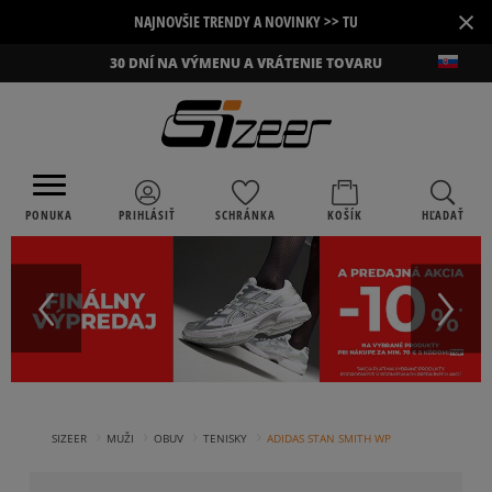
×
NAJNOVŠIE TRENDY A NOVINKY >> TU
30 DNÍ NA VÝMENU A VRÁTENIE TOVARU
PONUKA
PRIHLÁSIŤ
SCHRÁNKA
KOŠÍK
HĽADAŤ
›
›
›
›
SIZEER
MUŽI
OBUV
TENISKY
ADIDAS STAN SMITH WP