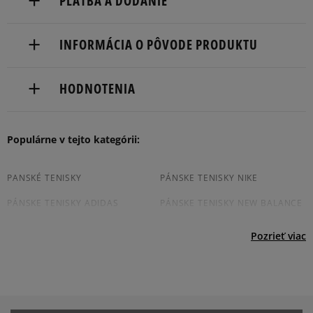
PLATBA A DODANIE
46 2/3
30 cm
Informovať o dostupnosti
Doručenie zadarmo od 80 €.
INFORMÁCIA O PÔVODE PRODUKTU
Dodacia lehota: 2 až 6 pracovné dni.
adidas
Dostupné spôsoby doručenia:
HODNOTENIA
Hoogoorddreef 9a
kuriér,
1101 BA Amsterdam, Netherlands
packeta (zásielkovňa - kamenná pobočka, výdejné
boxy: Z-BOX),
Produkt nemá žiadne recenzie
Populárne v tejto kategórii:
serviceinfo@onlineshop.adidas.com
slovenská pošta - na adresu,
osobné prevzatie v predajni.
Dostupné spôsoby platby:
PANSKÉ TENISKY
PÁNSKE TENISKY NIKE
prevod,
PÁNSKE TENISKY ADIDAS
PÁNSKE TENISKY NEW BALANCE
kartou,
platba na dobierku.
JORDAN TENISKY PÁNSKÉ
CONVERSE TENISKY PÁNSKÉ
Pozrieť viac
VANS TENISKY PÁNSKÉ
REEBOK TENISKY PÁNSKÉ
TENISKY PUMA PÁNSKE
PÁNSKE TENISKY FILA
ČIERNE TENISKY PÁNSKÉ
PÁNSKÉ BIELE TENISKY