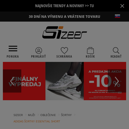
×
NAJNOVŠIE TRENDY A NOVINKY >> TU
30 DNÍ NA VÝMENU A VRÁTENIE TOVARU
PONUKA
PRIHLÁSIŤ
SCHRÁNKA
KOŠÍK
HĽADAŤ
›
›
›
›
SIZEER
MUŽI
OBLEČENIE
ŠORTKY
ADIDAS ŠORTKY ESSENTIAL SHORT