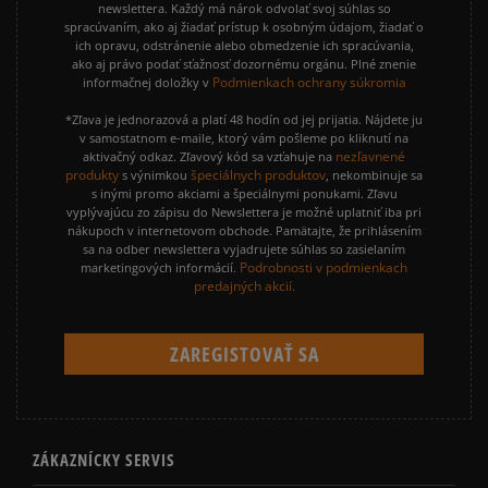
newslettera. Každý má nárok odvolať svoj súhlas so
spracúvaním, ako aj žiadať prístup k osobným údajom, žiadať o
ich opravu, odstránenie alebo obmedzenie ich spracúvania,
ako aj právo podať sťažnosť dozornému orgánu. Plné znenie
Podmienkach ochrany súkromia
informačnej doložky v
*Zľava je jednorazová a platí 48 hodín od jej prijatia. Nájdete ju
v samostatnom e-maile, ktorý vám pošleme po kliknutí na
nezľavnené
aktivačný odkaz. Zľavový kód sa vzťahuje na
produkty
špeciálnych produktov
s výnimkou
, nekombinuje sa
s inými promo akciami a špeciálnymi ponukami. Zľavu
vyplývajúcu zo zápisu do Newslettera je možné uplatniť iba pri
nákupoch v internetovom obchode. Pamätajte, že prihlásením
sa na odber newslettera vyjadrujete súhlas so zasielaním
Podrobnosti v podmienkach
marketingových informácií.
predajných akcií.
ZÁKAZNÍCKY SERVIS