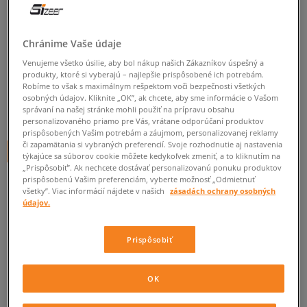
ADIDAS ŠORTKY ESSENTIAL
SHORT
Chránime Vaše údaje
pánske, šortky
Venujeme všetko úsilie, aby bol nákup našich Zákazníkov úspešný a
produkty, ktoré si vyberajú – najlepšie prispôsobené ich potrebám.
5.0
(
9
)
Robíme to však s maximálnym rešpektom voči bezpečnosti všetkých
osobných údajov. Kliknite „OK”, ak chcete, aby sme informácie o Vašom
24
€
správaní na našej stránke mohli použiť na prípravu obsahu
cena s DPH
personalizovaného priamo pre Vás, vrátane odporúčaní produktov
prispôsobených Vašim potrebám a záujmom, personalizovanej reklamy
či zapamätania si vybraných preferencií. Svoje rozhodnutie aj nastavenia
+ 24 BODOV V
SIZEERCLUBE
týkajúce sa súborov cookie môžete kedykoľvek zmeniť, a to kliknutím na
„Prispôsobiť”. Ak nechcete dostávať personalizovanú ponuku produktov
prispôsobenú Vašim preferenciám, vyberte možnosť „Odmietnuť
všetky”. Viac informácií nájdete v našich
zásadách ochrany osobných
Informujte ma o dostupnosti
údajov.
Ak bude položka opäť dostupná, dostanete od nás oznámenie.
Prispôsobiť
Vyberte veľkosť
OK
ZISTIŤ DOSTUPNOSŤ V NAŠICH KAMENNÝCH PREDAJNIACH
Informovať o
XS