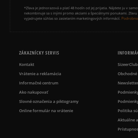
*Zľava je jednorazová a platí 48 hodín od jej prijatia. Nájdete ju v s
nekombinuje sa s inými promo akciami a špeciálnymi ponukami. Zľavu v
Podrobnos
vyjadrujete súhlas so zasielaním marketingových informácií.
ZÁKAZNÍCKY SERVIS
INFORMÁ
Kontakt
SizeerClub
Vrátenie a reklamácia
Obchodné
Informačné centrum
Newslette
Ako nakupovať
Podmienky
Slovné označenia a piktogramy
Podmienky
Online formulár na vrátenie
Politika s
Aktuálne a
Prístupnos