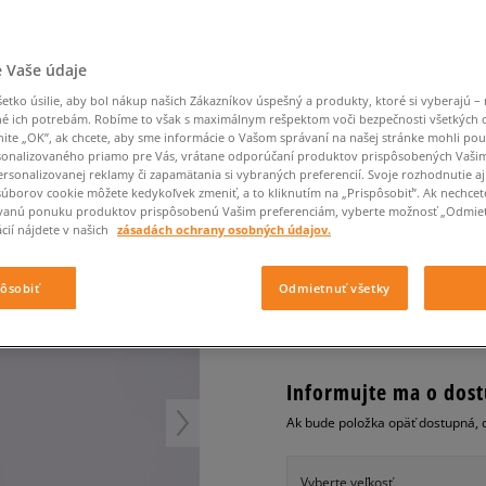
Converse Chuck Taylor
Havaianas
Starostlivosť o obuv
Confront
Champion
EMU Australia
Starostlivosť o obuv
Boxerky
All Star
Dickies
Čiapky
Converse
Confront
Ellesse
Čiapky
Klobúky
Nike Air Max 90
Saucony
Šály a rukavice
Crocs
Converse
Fila
 Vaše údaje
Rukavice
Starostlivosť o obuv
Nike Air Max DN8
Clarks
Dr. Martens
DC
Jansport
Klobúky
Čiapky
ADIDAS ŠORTKY BOOT
tko úsilie, aby bol nákup našich Zákazníkov úspešný a produkty, ktoré si vyberajú – 
Nike Air Force 1 LV8
Eastpak
Dickies
Jordan
é ich potrebám. Robíme to však s maximálnym rešpektom voči bezpečnosti všetkých
Rukavice
Jordan 4
dámske, šortky
nite „OK”, ak chcete, aby sme informácie o Vašom správaní na našej stránke mohli pou
Empire
Eastpak
Lacoste
onalizovaného priamo pre Vás, vrátane odporúčaní produktov prispôsobených Vaši
New Balance 530
4.5
rsonalizovanej reklamy či zapamätania si vybraných preferencií. Svoje rozhodnutie aj
(
4
)
New Balance 1906
súborov cookie môžete kedykoľvek zmeniť, a to kliknutím na „Prispôsobiť”. Ak nechcet
vanú ponuku produktov prispôsobenú Vašim preferenciám, vyberte možnosť „Odmiet
18
€
Puma Speedcat
cena s DPH
cií nájdete v našich
zásadách ochrany osobných údajov.
Puma Suede XL
Puma Palermo
+ 18 BODOV V
SIZEERCLU
pôsobiť
Odmietnuť všetky
Asics Gel-NYC Rugged
Informujte ma o dost
Ak bude položka opäť dostupná, 
Vyberte veľkosť