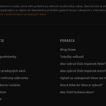
amostatnom e-maile, ktorý vám pošleme po kliknutí na aktivačný odkaz. Zľavový kód sa v
yplývajúcu zo zápisu do Newslettera je možné uplatniť iba pri nákupoch v interneto
ti v podmienkach predajných akcií.
CIE
PORADCA
Blog Sizeer
 podmienky
Tabuľky veľkostí
r
Ako vybrať číslo topánok Nike?
 predajných akcií
Ako vybrať číslo topánok Asics?
 ochrany súkromia
Oplatí sa nakupovať obuv cez i
úborov cookies
Ktoré Nike Air Max si vybrať?
kcie
Ako čistiť koženú obuv?
ť