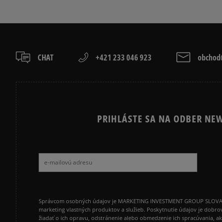
CHAT
+421 233 046 923
obchod@
PRIHLÁSTE SA NA ODBER NEW
Správcom osobných údajov je MARKETING INVESTMENT GROUP SLOVAKIA s.
marketing vlastných produktov a služieb. Poskytnutie údajov je dobro
žiadať o ich opravu, odstránenie alebo obmedzenie ich spracúvania, 