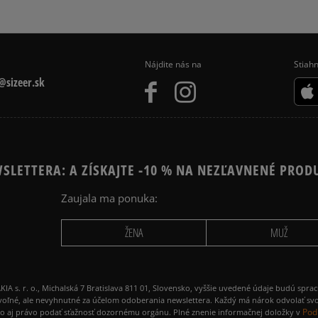
Nájdite nás na
Stiahn
sizeer.sk
SLETTERA: A ZÍSKAJTE -10 % NA NEZĽAVNENÉ PROD
Zaujala ma ponuka:
ŽENA
MUŽ
 r. o., Michalská 7 Bratislava 811 01, Slovensko, vyššie uvedené údaje budú spra
voľné, ale nevyhnutné za účelom odoberania newslettera. Každý má nárok odvolať svo
Pod
ako aj právo podať sťažnosť dozornému orgánu. Plné znenie informačnej doložky v