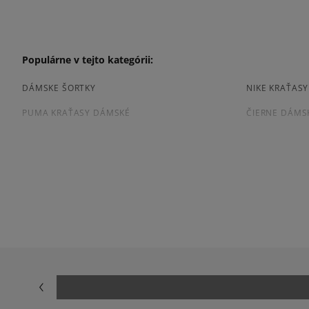
Populárne v tejto kategórii:
DÁMSKE ŠORTKY
NIKE KRAŤAS
PUMA KRAŤASY DÁMSKÉ
ČIERNE DÁMS
ZELENE KRAŤASY DÁMSKÉ