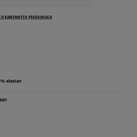
Veľkosti US
ICH KAMENNÝCH PREDAJNIACH
Informovať o dostupnosti
Informovať o dostupnosti
Informovať o dostupnosti
1% elastan
Informovať o dostupnosti
Informovať o dostupnosti
ENKY
.
Informovať o dostupnosti
ovné dni.
Informovať o dostupnosti
ia: