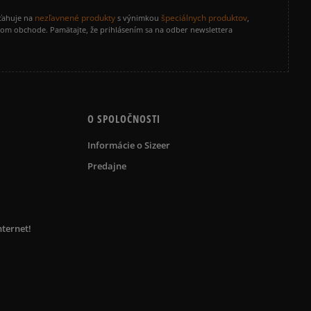
nezľavnené produkty
špeciálnych produktov
zťahuje na
s výnimkou
,
vom obchode. Pamätajte, že prihlásením sa na odber newslettera
O SPOLOČNOSTI
Informácie o Sizeer
Predajne
nternet!