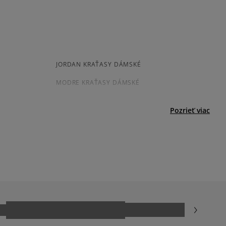
5
50%
Súhlas s
Počet
veľkosťou
hlasov: 1
kamenná pobočka, výdejné boxy: Z-BOX),
Informovať o dostupnosti
4
50%
esu,
menšia
súhlasí
väčšia
jni.
í
3
0%
s
JORDAN KRAŤASY DÁMSKÉ
né
Šírka
Počet hlasov: 1
2
MODRE KRAŤASY DÁMSKÉ
0%
úzka
štandar
široká
1
dná
0%
Pozrieť viac
ecenzie?
Recenzie zákazníkov
Vymazať
Hľadať