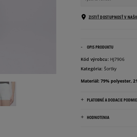
Veľkosti EU
ZISTIŤ DOSTUPNOSŤ V NAŠ
30
32
OPIS PRODUKTU
Kód výrobcu:
HJ7906
34
Kategória:
Šortky
Materiál: 79% polyester, 2
36
38
PLATOBNÉ A DODACIE PODMI
Doručenie zadarmo od 80 €
40
HODNOTENIA
Dodacia lehota: 2 až 6 prac
42
Dostupné spôsoby doručen