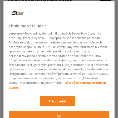
ADIDAS ŠATY SWEATER DRESS
dámske, šaty
4.0
(
5
)
Chránime Vaše údaje
50
€
cena s DPH
Venujeme všetko úsilie, aby bol nákup našich Zákazníkov úspešný a
produkty, ktoré si vyberajú – najlepšie prispôsobené ich potrebám.
Robíme to však s maximálnym rešpektom voči bezpečnosti všetkých
+ 50 BODOV V
SIZEERCLUBE
osobných údajov. Kliknite „OK”, ak chcete, aby sme informácie o Vašom
správaní na našej stránke mohli použiť na prípravu obsahu
personalizovaného priamo pre Vás, vrátane odporúčaní produktov
prispôsobených Vašim potrebám a záujmom, personalizovanej reklamy
či zapamätania si vybraných preferencií. Svoje rozhodnutie aj nastavenia
Informujte ma o dostupnosti
týkajúce sa súborov cookie môžete kedykoľvek zmeniť, a to kliknutím na
„Prispôsobiť”. Ak nechcete dostávať personalizovanú ponuku produktov
Ak bude položka opäť dostupná, dostanete od nás oznámenie.
prispôsobenú Vašim preferenciám, vyberte možnosť „Odmietnuť
všetky”. Viac informácií nájdete v našich
zásadách ochrany osobných
údajov.
Vyberte veľkosť
Prispôsobiť
Veľkosti EU
Veľkosti US
ZISTIŤ DOSTUPNOSŤ V NAŠICH KAMENNÝCH PREDAJNIACH
30
Informovať o dostupnosti
OK