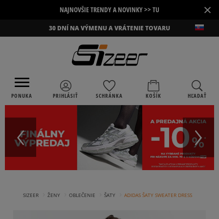
×
NAJNOVŠIE TRENDY A NOVINKY >> TU
30 DNÍ NA VÝMENU A VRÁTENIE TOVARU
PONUKA
PRIHLÁSIŤ
SCHRÁNKA
KOŠÍK
HĽADAŤ
›
›
›
›
SIZEER
ŽENY
OBLEČENIE
ŠATY
ADIDAS ŠATY SWEATER DRESS