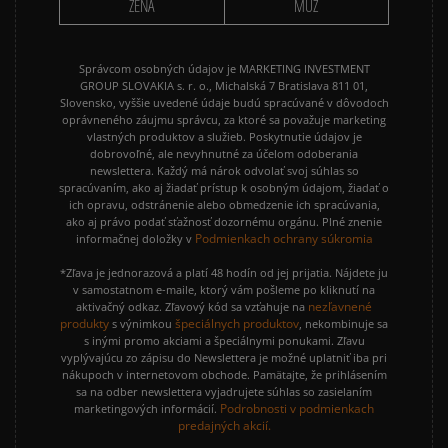
ŽENA
MUŽ
Správcom osobných údajov je MARKETING INVESTMENT
GROUP SLOVAKIA s. r. o., Michalská 7 Bratislava 811 01,
Slovensko, vyššie uvedené údaje budú spracúvané v dôvodoch
oprávneného záujmu správcu, za ktoré sa považuje marketing
vlastných produktov a služieb. Poskytnutie údajov je
dobrovoľné, ale nevyhnutné za účelom odoberania
newslettera. Každý má nárok odvolať svoj súhlas so
spracúvaním, ako aj žiadať prístup k osobným údajom, žiadať o
ich opravu, odstránenie alebo obmedzenie ich spracúvania,
ako aj právo podať sťažnosť dozornému orgánu. Plné znenie
Podmienkach ochrany súkromia
informačnej doložky v
*Zľava je jednorazová a platí 48 hodín od jej prijatia. Nájdete ju
v samostatnom e-maile, ktorý vám pošleme po kliknutí na
nezľavnené
aktivačný odkaz. Zľavový kód sa vzťahuje na
produkty
špeciálnych produktov
s výnimkou
, nekombinuje sa
s inými promo akciami a špeciálnymi ponukami. Zľavu
vyplývajúcu zo zápisu do Newslettera je možné uplatniť iba pri
nákupoch v internetovom obchode. Pamätajte, že prihlásením
sa na odber newslettera vyjadrujete súhlas so zasielaním
Podrobnosti v podmienkach
marketingových informácií.
predajných akcií.