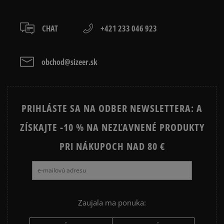
Ako zhromažďujeme recenzie?
Recenzie zákazníkov
CHAT
+421 233 046 923
obchod@sizeer.sk
Vymazať
Hľadať
PRIHLÁSTE SA NA ODBER NEWSLETTERA: A
ZÍSKAJTE -10 % NA NEZĽAVNENÉ PRODUKTY
PRI NÁKUPOCH NAD 80 €
Zaujala ma ponuka: