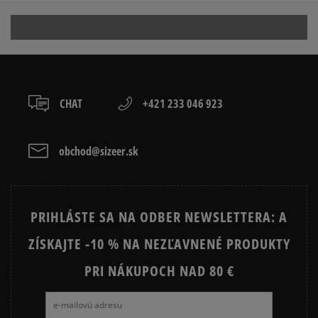
Ako zhromažďujeme recenzie?
Recenzie zákazníkov
CHAT
+421 233 046 923
obchod@sizeer.sk
Vymazať
Hľadať
PRIHLÁSTE SA NA ODBER NEWSLETTERA: A
ZÍSKAJTE -10 % NA NEZĽAVNENÉ PRODUKTY
PRI NÁKUPOCH NAD 80 €