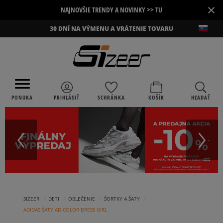
×
NAJNOVŠIE TRENDY A NOVINKY >> TU
30 DNÍ NA VÝMENU A VRÁTENIE TOVARU
PONUKA
PRIHLÁSIŤ
SCHRÁNKA
KOŠÍK
HĽADAŤ
›
›
›
›
SIZEER
DETI
OBLEČENIE
ŠORTKY A ŠATY
ADIDAS ŠATY ADICOLOR DRESS GIRL