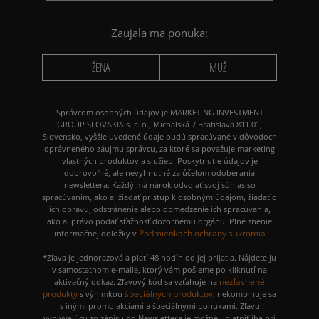
Zaujala ma ponuka:
ŽENA
MUŽ
Správcom osobných údajov je MARKETING INVESTMENT
GROUP SLOVAKIA s. r. o., Michalská 7 Bratislava 811 01,
Slovensko, vyššie uvedené údaje budú spracúvané v dôvodoch
oprávneného záujmu správcu, za ktoré sa považuje marketing
vlastných produktov a služieb. Poskytnutie údajov je
dobrovoľné, ale nevyhnutné za účelom odoberania
newslettera. Každý má nárok odvolať svoj súhlas so
spracúvaním, ako aj žiadať prístup k osobným údajom, žiadať o
ich opravu, odstránenie alebo obmedzenie ich spracúvania,
ako aj právo podať sťažnosť dozornému orgánu. Plné znenie
Podmienkach ochrany súkromia
informačnej doložky v
*Zľava je jednorazová a platí 48 hodín od jej prijatia. Nájdete ju
v samostatnom e-maile, ktorý vám pošleme po kliknutí na
nezľavnené
aktivačný odkaz. Zľavový kód sa vzťahuje na
produkty
špeciálnych produktov
s výnimkou
, nekombinuje sa
s inými promo akciami a špeciálnymi ponukami. Zľavu
vyplývajúcu zo zápisu do Newslettera je možné uplatniť iba pri