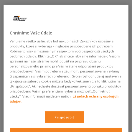
ADIDAS ŠATY ADICOLOR
DRESS GIRL
detské, šortky a šaty
Chránime Vaše údaje
5.0
(
3
)
Venujeme všetko úsilie, aby bol nákup našich Zákazníkov úspešný a
produkty, ktoré si vyberajú – najlepšie prispôsobené ich potrebám.
24
€
cena s DPH
Robíme to však s maximálnym rešpektom voči bezpečnosti všetkých
osobných údajov. Kliknite „OK”, ak chcete, aby sme informácie o Vašom
správaní na našej stránke mohli použiť na prípravu obsahu
+ 24 BODOV V
SIZEERCLUBE
personalizovaného priamo pre Vás, vrátane odporúčaní produktov
prispôsobených Vašim potrebám a záujmom, personalizovanej reklamy
či zapamätania si vybraných preferencií. Svoje rozhodnutie aj nastavenia
týkajúce sa súborov cookie môžete kedykoľvek zmeniť, a to kliknutím na
„Prispôsobiť”. Ak nechcete dostávať personalizovanú ponuku produktov
Informujte ma o dostupnosti
prispôsobenú Vašim preferenciám, vyberte možnosť „Odmietnuť
všetky”. Viac informácií nájdete v našich
zásadách ochrany osobných
Ak bude položka opäť dostupná, dostanete od nás oznámenie.
údajov.
Vyberte veľkosť
Prispôsobiť
Veľkosti EU
Veľkosti US
ZISTIŤ DOSTUPNOSŤ V NAŠICH KAMENNÝCH PREDAJNIACH