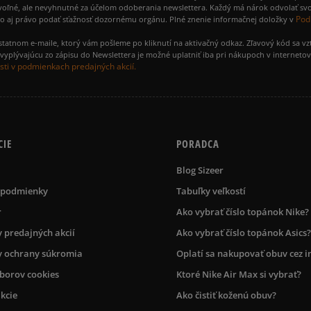
voľné, ale nevyhnutné za účelom odoberania newslettera. Každý má nárok odvolať svo
Pod
ako aj právo podať sťažnosť dozornému orgánu. Plné znenie informačnej doložky v
amostatnom e-maile, ktorý vám pošleme po kliknutí na aktivačný odkaz. Zľavový kód sa v
yplývajúcu zo zápisu do Newslettera je možné uplatniť iba pri nákupoch v interneto
ti v podmienkach predajných akcií.
CIE
PORADCA
Blog Sizeer
 podmienky
Tabuľky veľkostí
r
Ako vybrať číslo topánok Nike?
 predajných akcií
Ako vybrať číslo topánok Asics?
 ochrany súkromia
Oplatí sa nakupovať obuv cez i
úborov cookies
Ktoré Nike Air Max si vybrať?
kcie
Ako čistiť koženú obuv?