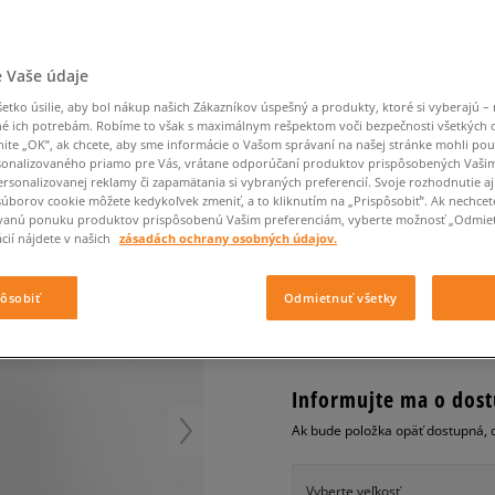
Converse Chuck Taylor
Havaianas
Ľadvinky
Confront
Champion
EMU Australia
All Star
Klobúky
Ľadvinky
Dickies
Klobúky
Converse
Confront
Ellesse
Nike Air Max 90
R
Tašky
Klobúky
Saucony
Peráčníky
Crocs
Converse
Fila
 Vaše údaje
Nike Air Max DN8
-50 % na druhé balenie
Rukavice
Clarks
Dr. Martens
DC
Jansport
ponožiek
ADIDAS ŠATY 3 STRIP
Nike Air Force 1 LV8
tko úsilie, aby bol nákup našich Zákazníkov úspešný a produkty, ktoré si vyberajú – 
-50 % na druhé balení
Eastpak
Dickies
Jordan
é ich potrebám. Robíme to však s maximálnym rešpektom voči bezpečnosti všetkých
ponožek
Jordan 4
dámske, šaty
nite „OK”, ak chcete, aby sme informácie o Vašom správaní na našej stránke mohli pou
Empire
Eastpak
Lacoste
onalizovaného priamo pre Vás, vrátane odporúčaní produktov prispôsobených Vaši
New Balance 530
0.0
(
0
)
rsonalizovanej reklamy či zapamätania si vybraných preferencií. Svoje rozhodnutie aj
New Balance 1906
súborov cookie môžete kedykoľvek zmeniť, a to kliknutím na „Prispôsobiť”. Ak nechcet
24
€
vanú ponuku produktov prispôsobenú Vašim preferenciám, vyberte možnosť „Odmiet
Puma Speedcat
cena s DPH
cií nájdete v našich
zásadách ochrany osobných údajov.
Puma Suede XL
Puma Palermo
+ 24 BODOV V
SIZEERCLU
pôsobiť
Odmietnuť všetky
Asics Gel-NYC Rugged
Informujte ma o dost
Ak bude položka opäť dostupná, 
Vyberte veľkosť