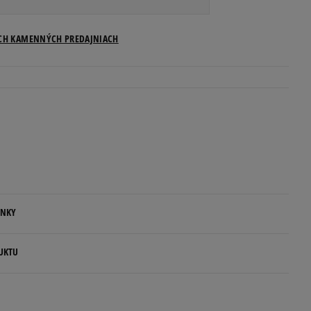
Veľkosti US
ICH KAMENNÝCH PREDAJNIACH
Informovať o dostupnosti
Informovať o dostupnosti
Informovať o dostupnosti
Informovať o dostupnosti
ENKY
.
UKTU
ovné dni.
ia: