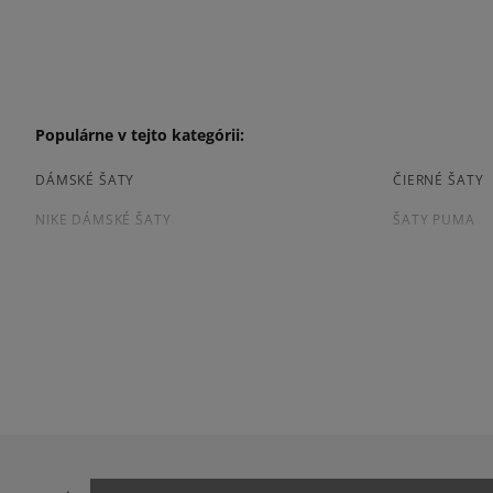
Populárne v tejto kategórii:
DÁMSKÉ ŠATY
ČIERNÉ ŠATY
NIKE DÁMSKÉ ŠATY
ŠATY PUMA