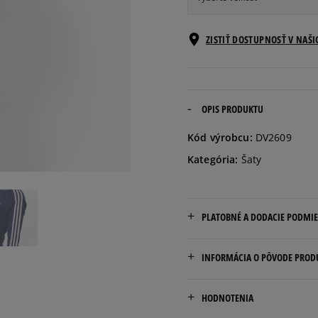
Veľkosti EU
ZISTIŤ DOSTUPNOSŤ V NAŠ
34
36
OPIS PRODUKTU
Kód výrobcu:
DV2609
38
Kategória:
Šaty
40
PLATOBNÉ A DODACIE PODMI
Doručenie zadarmo od 80 €
INFORMÁCIA O PÔVODE PROD
Dodacia lehota: 2 až 6 prac
adidas
Dostupné spôsoby doručen
HODNOTENIA
Hoogoorddreef 9a