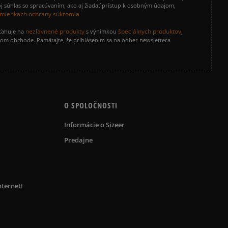
j súhlas so spracúvaním, ako aj žiadať prístup k osobným údajom,
mienkach ochrany súkromia
nezľavnené produkty
špeciálnych produktov
zťahuje na
s výnimkou
,
vom obchode. Pamätajte, že prihlásením sa na odber newslettera
O SPOLOČNOSTI
Informácie o Sizeer
Predajne
nternet!