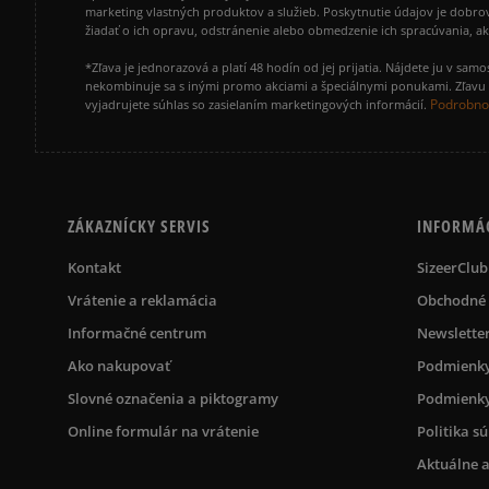
marketing vlastných produktov a služieb. Poskytnutie údajov je dobro
žiadať o ich opravu, odstránenie alebo obmedzenie ich spracúvania, 
*Zľava je jednorazová a platí 48 hodín od jej prijatia. Nájdete ju v s
nekombinuje sa s inými promo akciami a špeciálnymi ponukami. Zľavu v
Podrobnos
vyjadrujete súhlas so zasielaním marketingových informácií.
ZÁKAZNÍCKY SERVIS
INFORMÁ
Kontakt
SizeerClub
Vrátenie a reklamácia
Obchodné
Informačné centrum
Newslette
Ako nakupovať
Podmienky
Slovné označenia a piktogramy
Podmienky
Online formulár na vrátenie
Politika s
Aktuálne a