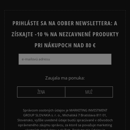
PRIHLÁSTE SA NA ODBER NEWSLETTERA: A
ZÍSKAJTE -10 % NA NEZĽAVNENÉ PRODUKTY
PRI NÁKUPOCH NAD 80 €
Zaujala ma ponuka:
ŽENA
MUŽ
Správcom osobných údajov je MARKETING INVESTMENT
GROUP SLOVAKIA s. r. o., Michalská 7 Bratislava 811 01,
Slovensko, vyššie uvedené údaje budú spracúvané v dôvodoch
oprávneného záujmu správcu, za ktoré sa považuje marketing
vlastných produktov a služieb. Poskytnutie údajov je