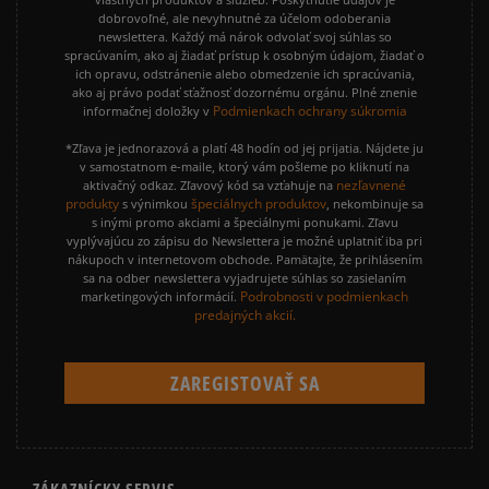
dobrovoľné, ale nevyhnutné za účelom odoberania
newslettera. Každý má nárok odvolať svoj súhlas so
spracúvaním, ako aj žiadať prístup k osobným údajom, žiadať o
ich opravu, odstránenie alebo obmedzenie ich spracúvania,
ako aj právo podať sťažnosť dozornému orgánu. Plné znenie
Podmienkach ochrany súkromia
informačnej doložky v
*Zľava je jednorazová a platí 48 hodín od jej prijatia. Nájdete ju
v samostatnom e-maile, ktorý vám pošleme po kliknutí na
nezľavnené
aktivačný odkaz. Zľavový kód sa vzťahuje na
produkty
špeciálnych produktov
s výnimkou
, nekombinuje sa
s inými promo akciami a špeciálnymi ponukami. Zľavu
vyplývajúcu zo zápisu do Newslettera je možné uplatniť iba pri
nákupoch v internetovom obchode. Pamätajte, že prihlásením
sa na odber newslettera vyjadrujete súhlas so zasielaním
Podrobnosti v podmienkach
marketingových informácií.
predajných akcií.
ZÁKAZNÍCKY SERVIS