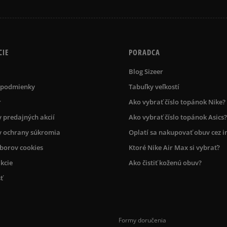
CIE
PORADCA
Blog Sizeer
 podmienky
Tabuľky veľkostí
r
Ako vybrať číslo topánok Nike?
 predajných akcií
Ako vybrať číslo topánok Asics?
 ochrany súkromia
Oplatí sa nakupovať obuv cez i
úborov cookies
Ktoré Nike Air Max si vybrať?
kcie
Ako čistiť koženú obuv?
ť
Formy doručenia