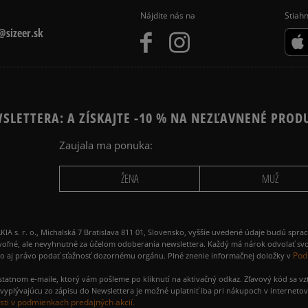
Nájdite nás na
Stiahn
sizeer.sk
SLETTERA: A ZÍSKAJTE -10 % NA NEZĽAVNENÉ PROD
Zaujala ma ponuka:
ŽENA
MUŽ
 r. o., Michalská 7 Bratislava 811 01, Slovensko, vyššie uvedené údaje budú spra
voľné, ale nevyhnutné za účelom odoberania newslettera. Každý má nárok odvolať svo
Pod
ako aj právo podať sťažnosť dozornému orgánu. Plné znenie informačnej doložky v
amostatnom e-maile, ktorý vám pošleme po kliknutí na aktivačný odkaz. Zľavový kód sa v
yplývajúcu zo zápisu do Newslettera je možné uplatniť iba pri nákupoch v interneto
ti v podmienkach predajných akcií.