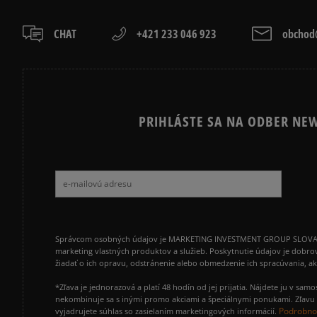
CHAT
+421 233 046 923
obchod@
PRIHLÁSTE SA NA ODBER NEW
Správcom osobných údajov je MARKETING INVESTMENT GROUP SLOVAKIA s.
marketing vlastných produktov a služieb. Poskytnutie údajov je dobro
žiadať o ich opravu, odstránenie alebo obmedzenie ich spracúvania, 
*Zľava je jednorazová a platí 48 hodín od jej prijatia. Nájdete ju v s
nekombinuje sa s inými promo akciami a špeciálnymi ponukami. Zľavu v
Podrobnos
vyjadrujete súhlas so zasielaním marketingových informácií.