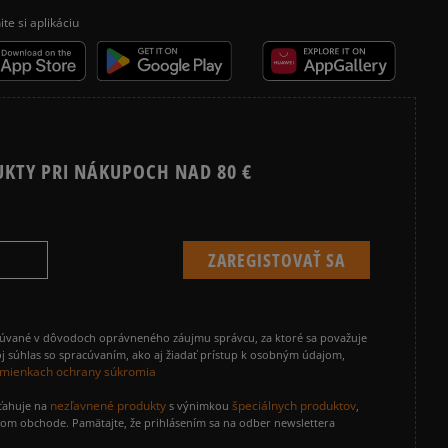
ite si aplikáciu
UKTY PRI NÁKUPOCH NAD 80 €
cúvané v dôvodoch oprávneného záujmu správcu, za ktoré sa považuje
j súhlas so spracúvaním, ako aj žiadať prístup k osobným údajom,
mienkach ochrany súkromia
nezľavnené produkty
špeciálnych produktov
zťahuje na
s výnimkou
,
vom obchode. Pamätajte, že prihlásením sa na odber newslettera