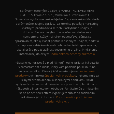
Správcom osobných údajov je MARKETING INVESTMENT
GROUP SLOVAKIA s. r. o., Michalská 7 Bratislava 811 01,
Slovensko, vyššie uvedené údaje budú spracúvané v dôvodoch
oprávneného záujmu správcu, za ktoré sa považuje marketing
vlastných produktov a služieb. Poskytnutie údajov je
dobrovoľné, ale nevyhnutné za účelom odoberania
newslettera. Každý má nárok odvolať svoj súhlas so
spracúvaním, ako aj žiadať prístup k osobným údajom, žiadať o
ich opravu, odstránenie alebo obmedzenie ich spracúvania,
ako aj právo podať sťažnosť dozornému orgánu. Plné znenie
Podmienkach ochrany súkromia
informačnej doložky v
*Zľava je jednorazová a platí 48 hodín od jej prijatia. Nájdete ju
v samostatnom e-maile, ktorý vám pošleme po kliknutí na
nezľavnené
aktivačný odkaz. Zľavový kód sa vzťahuje na
produkty
špeciálnych produktov
s výnimkou
, nekombinuje sa
s inými promo akciami a špeciálnymi ponukami. Zľavu
vyplývajúcu zo zápisu do Newslettera je možné uplatniť iba pri
nákupoch v internetovom obchode. Pamätajte, že prihlásením
sa na odber newslettera vyjadrujete súhlas so zasielaním
Podrobnosti v podmienkach
marketingových informácií.
predajných akcií.