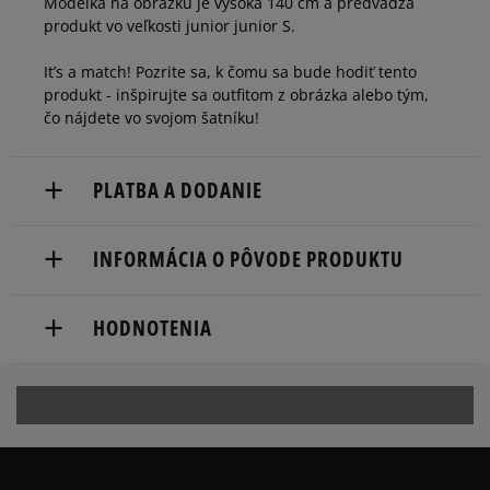
Modelka na obrázku je vysoká 140 cm a predvádza
produkt vo veľkosti junior junior S.
It’s a match! Pozrite sa, k čomu sa bude hodiť tento
produkt - inšpirujte sa outfitom z obrázka alebo tým,
čo nájdete vo svojom šatníku!
PLATBA A DODANIE
Doručenie zadarmo od 80 €.
INFORMÁCIA O PÔVODE PRODUKTU
Dodacia lehota: 2 až 6 pracovné dni.
adidas
Dostupné spôsoby doručenia:
HODNOTENIA
Hoogoorddreef 9a
kuriér,
1101 BA Amsterdam, Netherlands
packeta (zásielkovňa - kamenná pobočka, výdejné
boxy: Z-BOX),
Produkt nemá žiadne recenzie
serviceinfo@onlineshop.adidas.com
slovenská pošta - na adresu,
osobné prevzatie v predajni.
Dostupné spôsoby platby: