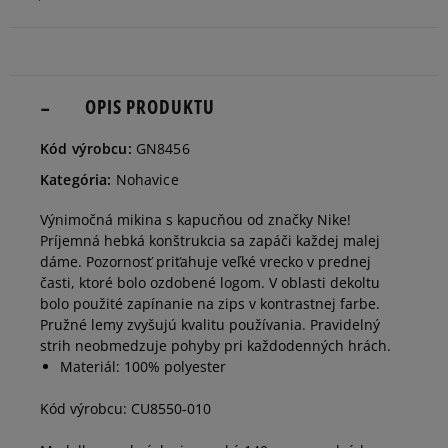
140
Informovať o dostupnosti
152
OPIS PRODUKTU
Informovať o dostupnosti
Kód výrobcu:
GN8456
164
Informovať o dostupnosti
Kategória:
Nohavice
Výnimočná mikina s kapucňou od značky Nike!
176
Informovať o dostupnosti
Príjemná hebká konštrukcia sa zapáči každej malej
dáme. Pozornosť priťahuje veľké vrecko v prednej
časti, ktoré bolo ozdobené logom. V oblasti dekoltu
bolo použité zapínanie na zips v kontrastnej farbe.
Pružné lemy zvyšujú kvalitu používania. Pravidelný
strih neobmedzuje pohyby pri každodenných hrách.
Materiál: 100% polyester
Kód výrobcu: CU8550-010