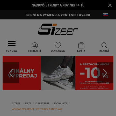
×
NAJNOVŠIE TRENDY A NOVINKY >> TU
30 DNÍ NA VÝMENU A VRÁTENIE TOVARU
PONUKA
PRIHLÁSIŤ
SCHRÁNKA
KOŠÍK
HĽADAŤ
›
›
›
›
SIZEER
DETI
OBLEČENIE
NOHAVICE
ADIDAS NOHAVICE SST TRACK PANTS WW