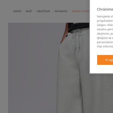
Šortky
Boots
Zimné topánky
DC
Boots
adidas Tokyo
Šaty
Moon Boot
Legíny
Pánske tenisky
Topy
Nike
Zimné tenisky
Dickies
Zimné tenisky
Puma Speedcat
Svetre
Naked Wolfe
Košele
Pánske tepláky
Chránime
›
›
›
›
SIZEER
MUŽI
OBLEČENIE
NOHAVICE
ADIDAS NOHAVICE NC LO PANTS
Džínsy
Jordan
Zimné topánky
Dr. Martens
Zimné topánky
Puma Arizona
Prechodné bundy
New Balance
Svetre
Detské tenisky
Venujeme vše
Košele
Vans
Eastpak
Jordan 1
Vesty
New Era
Prechodné bundy
prispôsoben
údajov. Klik
Prechodné bundy
EMU Australia
Zimné bundy
Nike
Vesty
obsahu pers
Vesty
záujmom, pe
Ellesse
Prosto
Zimné bundy
týkajúce sa 
Zimné bundy
personalizo
Viac informá
Pris