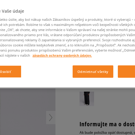
Converse Chuck Taylor
Havaianas
Starostlivosť o obuv
Confront
Champion
EMU Australia
Starostlivosť o obuv
Boxerky
All Star
Dickies
Čiapky
Converse
Confront
Ellesse
 Vaše údaje
Čiapky
Klobúky
Nike Air Max 90
Saucony
Šály a rukavice
Crocs
Converse
Fila
tko úsilie, aby bol nákup našich Zákazníkov úspešný a produkty, ktoré si vyberajú – 
Rukavice
Starostlivosť o obuv
Nike Air Max DN8
Clarks
Dr. Martens
DC
Jansport
é ich potrebám. Robíme to však s maximálnym rešpektom voči bezpečnosti všetkých
Klobúky
Čiapky
ADIDAS NOHAVICE NC
Nike Air Force 1 LV8
nite „OK”, ak chcete, aby sme informácie o Vašom správaní na našej stránke mohli pou
Eastpak
Dickies
Jordan
onalizovaného priamo pre Vás, vrátane odporúčaní produktov prispôsobených Vaši
Rukavice
Jordan 4
pánske, nohavice
rsonalizovanej reklamy či zapamätania si vybraných preferencií. Svoje rozhodnutie aj
Empire
Eastpak
Lacoste
New Balance 530
súborov cookie môžete kedykoľvek zmeniť, a to kliknutím na „Prispôsobiť”. Ak nechcet
4.9
(
47
)
vanú ponuku produktov prispôsobenú Vašim preferenciám, vyberte možnosť „Odmiet
New Balance 1906
cií nájdete v našich
zásadách ochrany osobných údajov.
44
€
Puma Speedcat
cena s DPH
Puma Suede XL
pôsobiť
Odmietnuť všetky
Puma Palermo
+ 44 BODOV V
SIZEERCLU
Asics Gel-NYC Rugged
Informujte ma o dost
Ak bude položka opäť dostupná, 