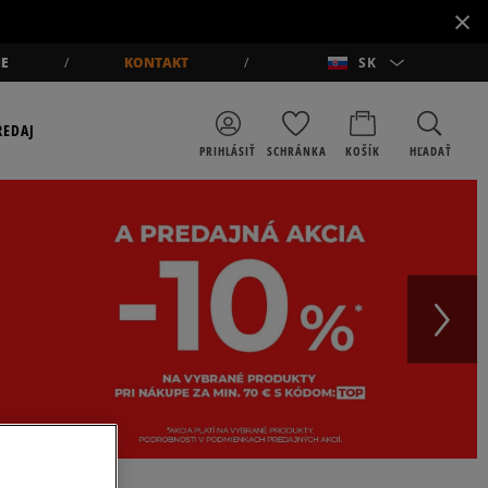
×
SK
E
/
KONTAKT
/
REDAJ
PRIHLÁSIŤ
SCHRÁNKA
KOŠÍK
HĽADAŤ
EMU Australia
Ellesse
New Era
Timberland
Umbro
Ellesse
Empire
Puma
Umbro
Vans
Helly Hansen
Helly Hansen
Timberland
UGG
Hoka
Hoka
Vans
Vans
Jansport
Jansport
Jordan
Jordan
Lacoste
Lacoste
Levi's
Levi's
Moon Boot
Naked Wolfe