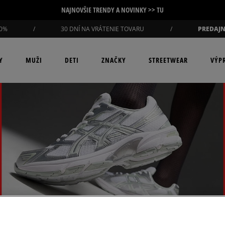
NAJNOVŠIE TRENDY A NOVINKY >> TU
10%
/
30 DNÍ NA VRÁTENIE TOVARU
/
PREDAJN
Y
MUŽI
DETI
ZNAČKY
STREETWEAR
VÝP
POPULÁRNE KOLEKCIE
DOPLNKY
DOPLNKY
DOPLNKY
DOPLNKY
ZNAČKY
ZNAČKY
ZNAČKY
ZNAČKY
POZRI SA NA KOMPLETNÚ
PRODUKTY
KOLEKCIU:
adidas Handball Spezial
Salomon EVR
Ruksaky
Ruksaky
Ruksaky
Puma
Ruksaky
adidas
Nike
Nike
Nike
do 50 €
Pánske nohavice adidas
adidas Samba
adidas Adiracer Lo
Šiltovky
Šiltovky
Peračníky
Reebok
Peráčníky
Nike
adidas
adidas
adidas
do 75 €
Pánske nohavice
adidas Gazelle
Converse Chuck Taylor Lo
2 balenia ponožiek:
2 balenia ponožiek:
Šiltovky
Salomon
Šiltovky
New Balance
Reebok
Reebok
Reebok
do 100 €
Confront
-10%
-10%
adidas Campus
Nike Cortez
Tašky
Saucony
Ponožky
Reebok
Fila
Fila
New Balance
od 100 €
Pánske nohavice Jordan
Ponožky
Ponožky
Nike Air Force 1
Naked Wolfe Adored
Vaky
Sizeer
Tašky
Timberland
New Balance
New Balance
Asics
Pánske nohavice New Era
-50 % na druhé balenie
-50 % na druhé balení
Nike Dunk
Nike Field General
Klobúky
Timberland
Ľadvinky
Jordan
ASICS
Alpha Industries
Champion
ponožiek
ponožek
Pánske nohavice Nike
Salomon Speedcross
Air Jordan 4
Čiapky
Umbro
Vaky
Converse
Birkenstock
ASICS
Confront
Tašky
Tašky
Nike Cortez
adidas ZX 600
Rukavice
UGG
Boxerky
Puma
Champion
Birkenstock
Converse
Ľadvinky
Ľadvinky
Nike Shox TL
Nike Air Max TL 2.5
Vans
Klobúky
Clarks
Clarks
Eastpak
Vaky
Vaky