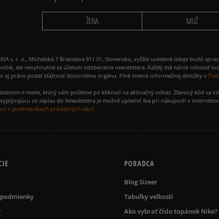
ŽENA
MUŽ
 r. o., Michalská 7 Bratislava 811 01, Slovensko, vyššie uvedené údaje budú spra
voľné, ale nevyhnutné za účelom odoberania newslettera. Každý má nárok odvolať svo
Pod
ako aj právo podať sťažnosť dozornému orgánu. Plné znenie informačnej doložky v
amostatnom e-maile, ktorý vám pošleme po kliknutí na aktivačný odkaz. Zľavový kód sa v
yplývajúcu zo zápisu do Newslettera je možné uplatniť iba pri nákupoch v interneto
ti v podmienkach predajných akcií.
CIE
PORADCA
Blog Sizeer
 podmienky
Tabuľky veľkostí
r
Ako vybrať číslo topánok Nike?