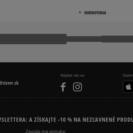
Dodacia lehota: 2 až 6 prac
adidas
Dostupné spôsoby doručen
HODNOTENIA
Hoogoorddreef 9a
kuriér,
1101 BA Amsterdam, Nethe
packeta (zásielkovňa - 
slovenská pošta - na adr
serviceinfo@onlineshop.ad
osobné prevzatie v preda
4.9
Dostupné spôsoby platby:
prevod,
47
počet recenzi
kartou,
platba na dobierku.
zo všetkých čia
Nájdite nás na
Stiahn
Získané recenzie a overe
sizeer.sk
SLETTERA: A ZÍSKAJTE -10 % NA NEZĽAVNENÉ PROD
Ako zhromažďujeme r
Zaujala ma ponuka: