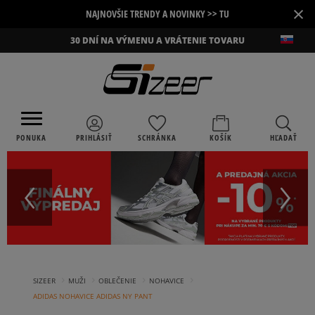
×
NAJNOVŠIE TRENDY A NOVINKY >> TU
30 DNÍ NA VÝMENU A VRÁTENIE TOVARU
PONUKA
PRIHLÁSIŤ
SCHRÁNKA
KOŠÍK
HĽADAŤ
›
›
›
›
SIZEER
MUŽI
OBLEČENIE
NOHAVICE
ADIDAS NOHAVICE ADIDAS NY PANT