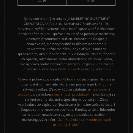
ŽENA
MUŽ
Správcom osobných údajov je MARKETING INVESTMENT
GROUP SLOVAKIA s. r. o., Michalská 7 Bratislava 811 01,
Slovensko, vyššie uvedené údaje budú spracúvané v dôvodoch
oprávneného záujmu správcu, za ktoré sa považuje marketing
vlastných produktov a služieb. Poskytnutie údajov je
dobrovoľné, ale nevyhnutné za účelom odoberania
newslettera. Každý má nárok odvolať svoj súhlas so
spracúvaním, ako aj žiadať prístup k osobným údajom, žiadať o
ich opravu, odstránenie alebo obmedzenie ich spracúvania,
ako aj právo podať sťažnosť dozornému orgánu. Plné znenie
Podmienkach ochrany súkromia
informačnej doložky v
*Zľava je jednorazová a platí 48 hodín od jej prijatia. Nájdete ju
v samostatnom e-maile, ktorý vám pošleme po kliknutí na
nezľavnené
aktivačný odkaz. Zľavový kód sa vzťahuje na
produkty
špeciálnych produktov
s výnimkou
, nekombinuje sa
s inými promo akciami a špeciálnymi ponukami. Zľavu
vyplývajúcu zo zápisu do Newslettera je možné uplatniť iba pri
nákupoch v internetovom obchode. Pamätajte, že prihlásením
sa na odber newslettera vyjadrujete súhlas so zasielaním
Podrobnosti v podmienkach
marketingových informácií.
predajných akcií.