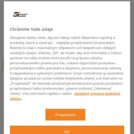
ADIDAS NOHAVICE ADIDAS NY
PANT
pánske, nohavice
Chránime Vaše údaje
4.0
(
1
)
Venujeme všetko úsilie, aby bol nákup našich Zákazníkov úspešný a
produkty, ktoré si vyberajú – najlepšie prispôsobené ich potrebám.
34
€
Robíme to však s maximálnym rešpektom voči bezpečnosti všetkých
cena s DPH
osobných údajov. Kliknite „OK”, ak chcete, aby sme informácie o Vašom
správaní na našej stránke mohli použiť na prípravu obsahu
personalizovaného priamo pre Vás, vrátane odporúčaní produktov
+ 34 BODOV V
SIZEERCLUBE
prispôsobených Vašim potrebám a záujmom, personalizovanej reklamy
či zapamätania si vybraných preferencií. Svoje rozhodnutie aj nastavenia
týkajúce sa súborov cookie môžete kedykoľvek zmeniť, a to kliknutím na
„Prispôsobiť”. Ak nechcete dostávať personalizovanú ponuku produktov
Informujte ma o dostupnosti
prispôsobenú Vašim preferenciám, vyberte možnosť „Odmietnuť
všetky”. Viac informácií nájdete v našich
zásadách ochrany osobných
Ak bude položka opäť dostupná, dostanete od nás oznámenie.
údajov.
Prispôsobiť
Vyberte veľkosť
ZISTIŤ DOSTUPNOSŤ V NAŠICH KAMENNÝCH PREDAJNIACH
Informovať o
OK
S