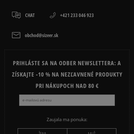
4.0
4
100%
prevod,
1
počet recenzií
CHAT
+421 233 046 923
kartou,
3
0%
zo všetkých čias
platba na dobierku.
Získané recenzie a overené
2
0%
obchod@sizeer.sk
1
0%
PRIHLÁSTE SA NA ODBER NEWSLETTERA: A
ZÍSKAJTE -10 % NA NEZĽAVNENÉ PRODUKTY
Ako zhromažďujeme recenzie?
PRI NÁKUPOCH NAD 80 €
Recenzie zákazníkov
Vymazať
Hľadať
Zaujala ma ponuka: