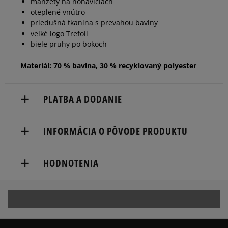
manžety na nohaviciach
oteplené vnútro
priedušná tkanina s prevahou bavlny
veľké logo Trefoil
biele pruhy po bokoch
Materiál: 70 % bavlna, 30 % recyklovaný polyester
PLATBA A DODANIE
Doručenie zadarmo od 80 €.
INFORMÁCIA O PÔVODE PRODUKTU
Dodacia lehota: 2 až 6 pracovné dni.
adidas
Dostupné spôsoby doručenia:
HODNOTENIA
Hoogoorddreef 9a
kuriér,
1101 BA Amsterdam, Netherlands
packeta (zásielkovňa - kamenná pobočka, výdejné
boxy: Z-BOX),
serviceinfo@onlineshop.adidas.com
5
0%
slovenská pošta - na adresu,
osobné prevzatie v predajni.
Dostupné spôsoby platby: