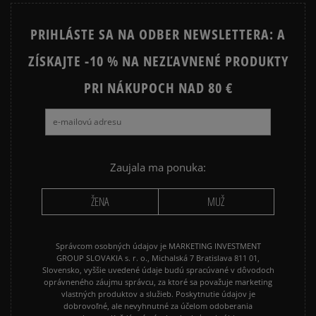
STAR
PRIHLÁSTE SA NA ODBER NEWSLETTERA: A
JORDAN 4
NEW BALANCE 740
ZÍSKAJTE -10 % NA NEZĽAVNENÉ PRODUKTY
NEW BALANCE 9060
NIKE AIR FORCE 1
NIKE AIR FORCE 1 07
PRI NÁKUPOCH NAD 80 €
NIKE AIR FORCE 1 LV8
NIKE AIR MAX 90
NIKE DUNK
NIKE P-6000
NIKE SHOX
PUMA SUEDE
REEBOK CLASSIC
Zaujala ma ponuka:
VANS OLD SKOOL
VANS SK8
ŽENA
MUŽ
Správcom osobných údajov je MARKETING INVESTMENT
GROUP SLOVAKIA s. r. o., Michalská 7 Bratislava 811 01,
Slovensko, vyššie uvedené údaje budú spracúvané v dôvodoch
oprávneného záujmu správcu, za ktoré sa považuje marketing
vlastných produktov a služieb. Poskytnutie údajov je
dobrovoľné, ale nevyhnutné za účelom odoberania