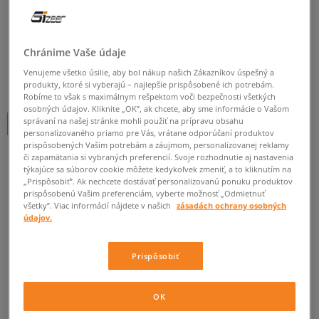
ADIDAS NMD_R1
pánske, tenisky
Chránime Vaše údaje
0.0
(
0
)
Venujeme všetko úsilie, aby bol nákup našich Zákazníkov úspešný a
70
€
produkty, ktoré si vyberajú – najlepšie prispôsobené ich potrebám.
cena s DPH
Robíme to však s maximálnym rešpektom voči bezpečnosti všetkých
osobných údajov. Kliknite „OK”, ak chcete, aby sme informácie o Vašom
správaní na našej stránke mohli použiť na prípravu obsahu
+ 70 BODOV V
SIZEERCLUBE
personalizovaného priamo pre Vás, vrátane odporúčaní produktov
prispôsobených Vašim potrebám a záujmom, personalizovanej reklamy
či zapamätania si vybraných preferencií. Svoje rozhodnutie aj nastavenia
týkajúce sa súborov cookie môžete kedykoľvek zmeniť, a to kliknutím na
Informujte ma o dostupnosti
„Prispôsobiť”. Ak nechcete dostávať personalizovanú ponuku produktov
prispôsobenú Vašim preferenciám, vyberte možnosť „Odmietnuť
Ak bude položka opäť dostupná, dostanete od nás oznámenie.
všetky”. Viac informácií nájdete v našich
zásadách ochrany osobných
údajov.
Vyberte veľkosť
Prispôsobiť
Veľkosti EU
Veľkosti US
ZISTIŤ DOSTUPNOSŤ V NAŠICH KAMENNÝCH PREDAJNIACH
OK
41 1/3
26 cm
Informovať o dostupnosti