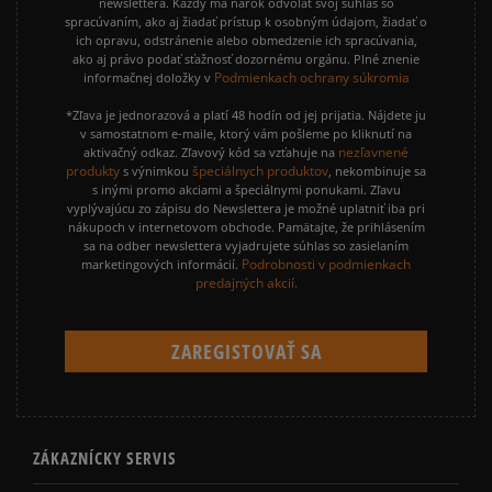
newslettera. Každý má nárok odvolať svoj súhlas so
spracúvaním, ako aj žiadať prístup k osobným údajom, žiadať o
ich opravu, odstránenie alebo obmedzenie ich spracúvania,
ako aj právo podať sťažnosť dozornému orgánu. Plné znenie
Podmienkach ochrany súkromia
informačnej doložky v
*Zľava je jednorazová a platí 48 hodín od jej prijatia. Nájdete ju
v samostatnom e-maile, ktorý vám pošleme po kliknutí na
nezľavnené
aktivačný odkaz. Zľavový kód sa vzťahuje na
produkty
špeciálnych produktov
s výnimkou
, nekombinuje sa
s inými promo akciami a špeciálnymi ponukami. Zľavu
vyplývajúcu zo zápisu do Newslettera je možné uplatniť iba pri
nákupoch v internetovom obchode. Pamätajte, že prihlásením
sa na odber newslettera vyjadrujete súhlas so zasielaním
Podrobnosti v podmienkach
marketingových informácií.
predajných akcií.
ZÁKAZNÍCKY SERVIS