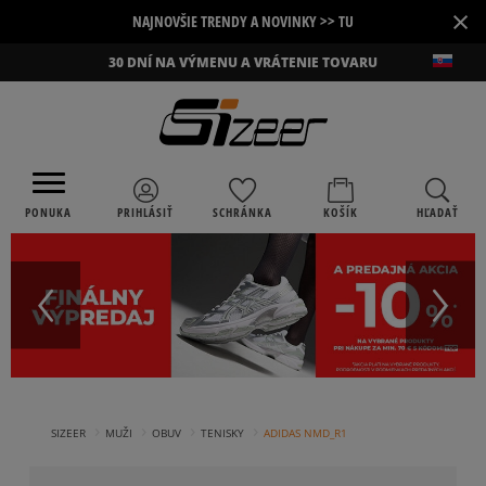
×
NAJNOVŠIE TRENDY A NOVINKY >> TU
30 DNÍ NA VÝMENU A VRÁTENIE TOVARU
PONUKA
PRIHLÁSIŤ
SCHRÁNKA
KOŠÍK
HĽADAŤ
›
›
›
›
SIZEER
MUŽI
OBUV
TENISKY
ADIDAS NMD_R1