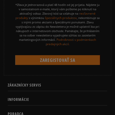
*Zľava je jednorazová a platí 48 hodín od jej prijatia. Nájdete ju
v samostatnom e-maile, ktorý vám pošleme po kliknutí na
nezľavnené
aktivačný odkaz. Zľavový kód sa vzťahuje na
produkty
špeciálnych produktov
s výnimkou
, nekombinuje sa
s inými promo akciami a špeciálnymi ponukami. Zľavu
vyplývajúcu zo zápisu do Newslettera je možné uplatniť iba pri
nákupoch v internetovom obchode. Pamätajte, že prihlásením
sa na odber newslettera vyjadrujete súhlas so zasielaním
Podrobnosti v podmienkach
marketingových informácií.
predajných akcií.
ZÁKAZNÍCKY SERVIS
INFORMÁCIE
PORADCA