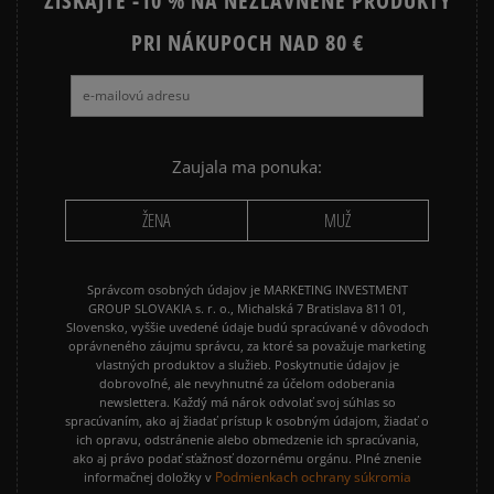
ZÍSKAJTE -10 % NA NEZĽAVNENÉ PRODUKTY
NIKE HOODIES
NIKE SPORTSWEAR
PRI NÁKUPOCH NAD 80 €
JARNÉ OBLEČENIE
JESENNÉ OBLEČENIE
ZIMNÉ OBLEČENIE
Zaujala ma ponuka:
ŽENA
MUŽ
Správcom osobných údajov je MARKETING INVESTMENT
GROUP SLOVAKIA s. r. o., Michalská 7 Bratislava 811 01,
Slovensko, vyššie uvedené údaje budú spracúvané v dôvodoch
oprávneného záujmu správcu, za ktoré sa považuje marketing
vlastných produktov a služieb. Poskytnutie údajov je
dobrovoľné, ale nevyhnutné za účelom odoberania
newslettera. Každý má nárok odvolať svoj súhlas so
spracúvaním, ako aj žiadať prístup k osobným údajom, žiadať o
ich opravu, odstránenie alebo obmedzenie ich spracúvania,
ako aj právo podať sťažnosť dozornému orgánu. Plné znenie
Podmienkach ochrany súkromia
informačnej doložky v