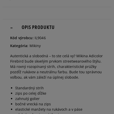
dostupnosti
Informovať o
2X
dostupnosti
OPIS PRODUKTU
Informovať o
Kód výrobcu:
IL9046
3X
dostupnosti
Kategória:
Mikiny
Autentická a slobodná – to ste celá vy? Mikina Adicolor
Firebird bude skvelým prvkom streetwearového štýlu.
Má rovný rozopínaný strih, charakteristické prúžky
pozdĺž rukávov a neutrálnu farbu. Bude tou správnou
voľbou, ak vám záleží na úplnej slobode.
štandardný strih
zips po celej dĺžke
zahnutý golier
bočné vrecká na zips
elastické manžety na rukávoch a v páse