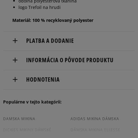
odolná polyesterová tkanina
logo Trefoil na hrudi
Materiál: 100 % recyklovaný polyester
PLATBA A DODANIE
Doručenie zadarmo od 80 €.
INFORMÁCIA O PÔVODE PRODUKTU
Dodacia lehota: 2 až 6 pracovné dni.
adidas
Dostupné spôsoby doručenia:
HODNOTENIA
Hoogoorddreef 9a
kuriér,
1101 BA Amsterdam, Netherlands
packeta (zásielkovňa - kamenná pobočka, výdejné
boxy: Z-BOX),
Produkt nemá žiadne recenzie
Populárne v tejto kategórii:
serviceinfo@onlineshop.adidas.com
slovenská pošta - na adresu,
osobné prevzatie v predajni.
Dostupné spôsoby platby:
DAMSKA MIKINA
ADIDAS MIKINA DÁMSKA
prevod,
DICKIES MIKINY DÁMSKÉ
DÁMSKA MIKINA ELLESSE
kartou,