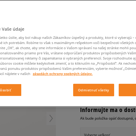
Converse Chuck Taylor
Havaianas
Ľadvinky
Confront
Champion
EMU Australia
All Star
Klobúky
Ľadvinky
Nike React
Dickies
Klobúky
Converse
Confront
Ellesse
Nike Air Max 90
Tašky
Klobúky
Nike Air Force 1
Saucony
Peráčníky
Crocs
Converse
Fila
Nike Air Max DN8
-50 % na druhé balenie
Rukavice
Clarks
Dr. Martens
DC
Jansport
ponožiek
ADIDAS MARATHON T
 Vaše údaje
Nike Air Force 1 LV8
-50 % na druhé balení
Eastpak
Dickies
Jordan
ponožek
Jordan 4
pánske, tenisky
tko úsilie, aby bol nákup našich Zákazníkov úspešný a produkty, ktoré si vyberajú – 
Empire
Eastpak
Lacoste
é ich potrebám. Robíme to však s maximálnym rešpektom voči bezpečnosti všetkých
New Balance 530
nite „OK”, ak chcete, aby sme informácie o Vašom správaní na našej stránke mohli pou
5.0
(
152
)
New Balance 1906
onalizovaného priamo pre Vás, vrátane odporúčaní produktov prispôsobených Vaši
rsonalizovanej reklamy či zapamätania si vybraných preferencií. Svoje rozhodnutie aj
95
€
Puma Speedcat
cena s DPH
súborov cookie môžete kedykoľvek zmeniť, a to kliknutím na „Prispôsobiť”. Ak nechcet
vanú ponuku produktov prispôsobenú Vašim preferenciám, vyberte možnosť „Odmiet
Puma Suede XL
cií nájdete v našich
zásadách ochrany osobných údajov.
Puma Palermo
+ 95 BODOV V
SIZEERCLU
Asics Gel-NYC Rugged
pôsobiť
Odmietnuť všetky
Informujte ma o dost
Ak bude položka opäť dostupná, 
Vyberte veľkosť