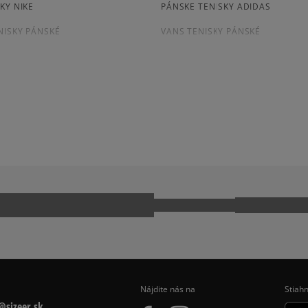
platba na dobierku.
zo všetkých čia
KY NIKE
PÁNSKE TENISKY ADIDAS
Získané recenzie a overe
NISKY PÁNSKÉ
VANS TENISKY PÁNSKÉ
KY FILA
ČIERNE TENISKY PÁNSKÉ
LLE
ADIDAS HANDBALL SPEZIAL
Ako zhromažďujeme r
CONVERSE CUCK TAYLOR ALL ST
 740
NEW BALANCE 9060
E 1 LV8
NIKE AIR MAX 90
PUMA SUEDE
Nájdite nás na
Stiahn
sizeer.sk