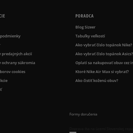
CIE
PORADCA
Blog Sizeer
 podmienky
Tabuľky veľkostí
r
Ako vybrať číslo topánok Nike?
 predajných akcií
Ako vybrať číslo topánok Asics?
 ochrany súkromia
Oplatí sa nakupovať obuv cez i
úborov cookies
Ktoré Nike Air Max si vybrať?
kcie
Ako čistiť koženú obuv?
ť
Formy doručenia
Doprava iba na území Slovenskej repu