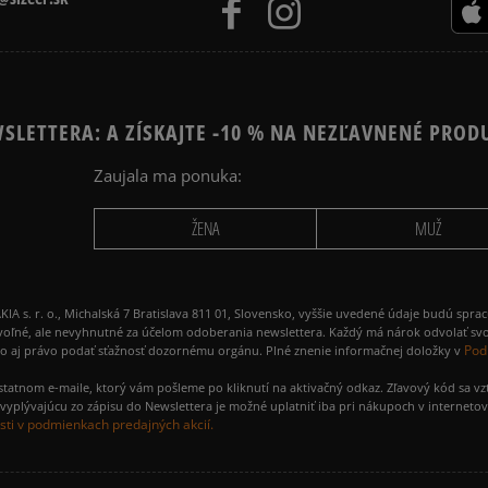
SLETTERA: A ZÍSKAJTE -10 % NA NEZĽAVNENÉ PROD
Zaujala ma ponuka:
ŽENA
MUŽ
 r. o., Michalská 7 Bratislava 811 01, Slovensko, vyššie uvedené údaje budú spra
voľné, ale nevyhnutné za účelom odoberania newslettera. Každý má nárok odvolať svo
Pod
ako aj právo podať sťažnosť dozornému orgánu. Plné znenie informačnej doložky v
amostatnom e-maile, ktorý vám pošleme po kliknutí na aktivačný odkaz. Zľavový kód sa v
yplývajúcu zo zápisu do Newslettera je možné uplatniť iba pri nákupoch v interneto
ti v podmienkach predajných akcií.