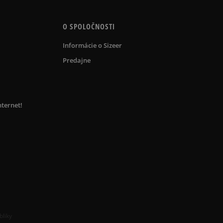
O SPOLOČNOSTI
Informácie o Sizeer
Predajne
nternet!
bliky