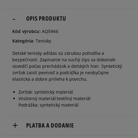
29
17,4 cm
OPIS PRODUKTU
Informovať o dostupnosti
Kód výrobcu:
AQ5946
30
17,8 cm
Informovať o dostupnosti
Kategória:
Tenisky
Detské tenisky adidas sú zárukou pohodlia a
31
18,7 cm
Informovať o dostupnosti
bezpečnosti. Zapínanie na suchý zips sa dokonale
osvedčí počas prechádzok a detských hier. Syntetický
zvršok zaistí pevnosť a podrážka je neobyčajne
32
19,5 cm
Informovať o dostupnosti
elastická a dobre prilieha k povrchu.
Zvršok: syntetický materiál
33
20 cm
Informovať o dostupnosti
Vnútorný materiál:textilný materiál
Podrážka: syntetický materiál
34
20,8 cm
Informovať o dostupnosti
PLATBA A DODANIE
35
21,2 cm
Informovať o dostupnosti