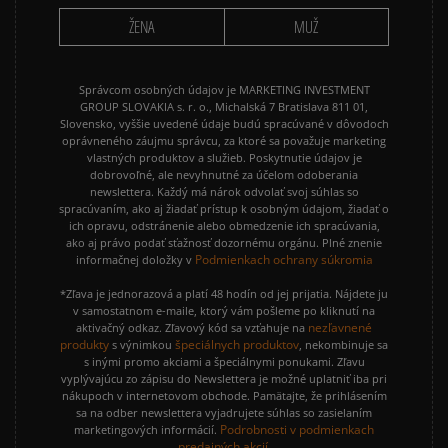
ŽENA
MUŽ
Správcom osobných údajov je MARKETING INVESTMENT
GROUP SLOVAKIA s. r. o., Michalská 7 Bratislava 811 01,
Slovensko, vyššie uvedené údaje budú spracúvané v dôvodoch
oprávneného záujmu správcu, za ktoré sa považuje marketing
vlastných produktov a služieb. Poskytnutie údajov je
dobrovoľné, ale nevyhnutné za účelom odoberania
newslettera. Každý má nárok odvolať svoj súhlas so
spracúvaním, ako aj žiadať prístup k osobným údajom, žiadať o
ich opravu, odstránenie alebo obmedzenie ich spracúvania,
ako aj právo podať sťažnosť dozornému orgánu. Plné znenie
Podmienkach ochrany súkromia
informačnej doložky v
*Zľava je jednorazová a platí 48 hodín od jej prijatia. Nájdete ju
v samostatnom e-maile, ktorý vám pošleme po kliknutí na
nezľavnené
aktivačný odkaz. Zľavový kód sa vzťahuje na
produkty
špeciálnych produktov
s výnimkou
, nekombinuje sa
s inými promo akciami a špeciálnymi ponukami. Zľavu
vyplývajúcu zo zápisu do Newslettera je možné uplatniť iba pri
nákupoch v internetovom obchode. Pamätajte, že prihlásením
sa na odber newslettera vyjadrujete súhlas so zasielaním
Podrobnosti v podmienkach
marketingových informácií.
predajných akcií.