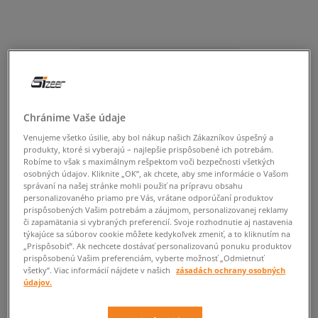
Chránime Vaše údaje
Venujeme všetko úsilie, aby bol nákup našich Zákazníkov úspešný a
produkty, ktoré si vyberajú – najlepšie prispôsobené ich potrebám.
Robíme to však s maximálnym rešpektom voči bezpečnosti všetkých
osobných údajov. Kliknite „OK”, ak chcete, aby sme informácie o Vašom
správaní na našej stránke mohli použiť na prípravu obsahu
personalizovaného priamo pre Vás, vrátane odporúčaní produktov
prispôsobených Vašim potrebám a záujmom, personalizovanej reklamy
či zapamätania si vybraných preferencií. Svoje rozhodnutie aj nastavenia
týkajúce sa súborov cookie môžete kedykoľvek zmeniť, a to kliknutím na
„Prispôsobiť”. Ak nechcete dostávať personalizovanú ponuku produktov
prispôsobenú Vašim preferenciám, vyberte možnosť „Odmietnuť
všetky”. Viac informácií nájdete v našich
zásadách ochrany osobných
údajov.