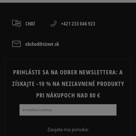
ADIDAS CAMPUS
ADIDAS GAZELLE
ADIDAS HANDBALL SPEZIAL
ADIDAS SAMBA
CHAT
+421 233 046 923
ADIDAS SUPERSTAR
AIR JORDAN
CONVERSE CUCK TAYLOR ALL
JORDAN AIR 1
obchod@sizeer.sk
STAR
JORDAN 4
NIKE AIR FORCE 1
PRIHLÁSTE SA NA ODBER NEWSLETTERA: A
NIKE AIR FORCE 1 LV8
NIKE DUNK
ZÍSKAJTE -10 % NA NEZĽAVNENÉ PRODUKTY
NIKE SHOX
PRI NÁKUPOCH NAD 80 €
Zaujala ma ponuka: