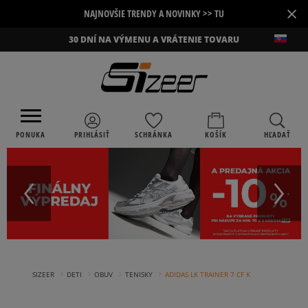
×
NAJNOVŠIE TRENDY A NOVINKY >> TU
30 DNÍ NA VÝMENU A VRÁTENIE TOVARU
PONUKA
PRIHLÁSIŤ
SCHRÁNKA
KOŠÍK
HĽADAŤ
›
›
›
›
SIZEER
DETI
OBUV
TENISKY
ADIDAS LK TRAINER 7 CF K