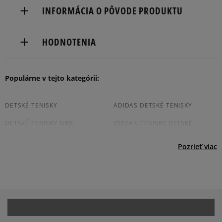
Doručenie zadarmo od 80 €.
INFORMÁCIA O PÔVODE PRODUKTU
Dodacia lehota: 2 až 6 pracovné dni.
adidas
Dostupné spôsoby doručenia:
HODNOTENIA
Hoogoorddreef 9a
kuriér,
1101 BA Amsterdam, Netherlands
packeta (zásielkovňa - kamenná pobočka, výdejné
boxy: Z-BOX),
Produkt nemá žiadne recenzie
Populárne v tejto kategórii:
serviceinfo@onlineshop.adidas.com
slovenská pošta - na adresu,
osobné prevzatie v predajni.
Dostupné spôsoby platby:
DETSKÉ TENISKY
ADIDAS DETSKÉ TENISKY
prevod,
DETSKÉ TENISKY NIKE
JORDAN TENISKY DETSKÉ
kartou,
platba na dobierku.
DETSKÉ TENISKY PUMA
CONVERSE TENISKY DETSKÉ
Pozrieť viac
REEBOK DETSKÉ TENISKY
DETSKÉ BIELE TENISKY
ČIERNE DETSKÉ TENISKY
Prezrite si populárne kolekcie detských tenisiek: