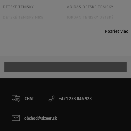
osobné prevzatie v predajni.
Dostupné spôsoby platby:
DETSKÉ TENISKY
ADIDAS DETSKÉ TENISKY
prevod,
DETSKÉ TENISKY NIKE
JORDAN TENISKY DETSKÉ
kartou,
platba na dobierku.
DETSKÉ TENISKY PUMA
CONVERSE TENISKY DETSKÉ
Pozrieť viac
REEBOK DETSKÉ TENISKY
DETSKÉ BIELE TENISKY
ČIERNE DETSKÉ TENISKY
Prezrite si populárne kolekcie detských tenisiek:
ADIDAS CAMPUS
ADIDAS GAZELLE
ADIDAS HANDBALL SPEZIAL
ADIDAS SAMBA
CHAT
+421 233 046 923
ADIDAS SUPERSTAR
AIR JORDAN
CONVERSE CUCK TAYLOR ALL
JORDAN AIR 1
obchod@sizeer.sk
STAR