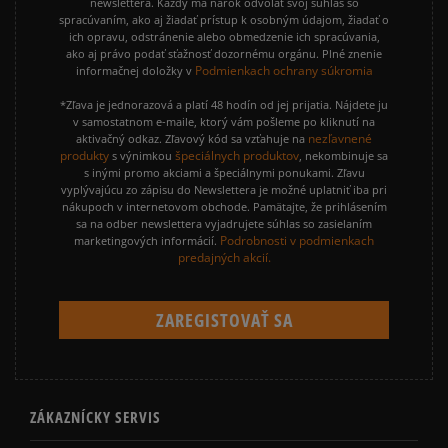
newslettera. Každý má nárok odvolať svoj súhlas so
spracúvaním, ako aj žiadať prístup k osobným údajom, žiadať o
ich opravu, odstránenie alebo obmedzenie ich spracúvania,
ako aj právo podať sťažnosť dozornému orgánu. Plné znenie
Podmienkach ochrany súkromia
informačnej doložky v
*Zľava je jednorazová a platí 48 hodín od jej prijatia. Nájdete ju
v samostatnom e-maile, ktorý vám pošleme po kliknutí na
nezľavnené
aktivačný odkaz. Zľavový kód sa vzťahuje na
produkty
špeciálnych produktov
s výnimkou
, nekombinuje sa
s inými promo akciami a špeciálnymi ponukami. Zľavu
vyplývajúcu zo zápisu do Newslettera je možné uplatniť iba pri
nákupoch v internetovom obchode. Pamätajte, že prihlásením
sa na odber newslettera vyjadrujete súhlas so zasielaním
Podrobnosti v podmienkach
marketingových informácií.
predajných akcií.
ZÁKAZNÍCKY SERVIS