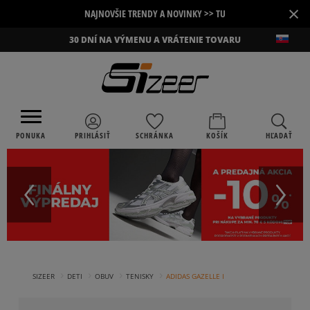
×
NAJNOVŠIE TRENDY A NOVINKY >> TU
30 DNÍ NA VÝMENU A VRÁTENIE TOVARU
PONUKA
PRIHLÁSIŤ
SCHRÁNKA
KOŠÍK
HĽADAŤ
›
›
›
›
SIZEER
DETI
OBUV
TENISKY
ADIDAS GAZELLE I