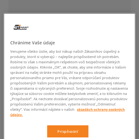
Chránime Vaše údaje
Venujeme všetko úsilie, aby bol nákup našich Zákazníkov úspešný a
produkty, ktoré si vyberajú – najlepšie prispôsobené ich potrebám.
Robíme to však s maximálnym rešpektom voči bezpečnosti všetkých
osobných údajov. Kliknite „OK”, ak chcete, aby sme informácie o Vašom
správaní na našej stránke mohli použiť na prípravu obsahu
personalizovaného priamo pre Vás, vrátane odporúčaní produktov
prispôsobených Vašim potrebám a záujmom, personalizovanej reklamy
či zapamätania si vybraných preferencií. Svoje rozhodnutie aj nastavenia
týkajúce sa súborov cookie môžete kedykoľvek zmeniť, a to kliknutím na
„Prispôsobiť”. Ak nechcete dostávať personalizovanú ponuku produktov
prispôsobenú Vašim preferenciám, vyberte možnosť „Odmietnuť
všetky”. Viac informácií nájdete v našich
zásadách ochrany osobných
údajov.
Prispôsobiť