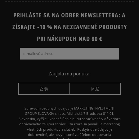
JORDAN 4
NIKE AIR FORCE 1
PRIHLÁSTE SA NA ODBER NEWSLETTERA: A
NIKE AIR FORCE 1 LV8
NIKE DUNK
ZÍSKAJTE -10 % NA NEZĽAVNENÉ PRODUKTY
NIKE SHOX
PRI NÁKUPOCH NAD 80 €
Zaujala ma ponuka:
ŽENA
MUŽ
Správcom osobných údajov je MARKETING INVESTMENT
GROUP SLOVAKIA s. r. o., Michalská 7 Bratislava 811 01,
Slovensko, vyššie uvedené údaje budú spracúvané v dôvodoch
oprávneného záujmu správcu, za ktoré sa považuje marketing
vlastných produktov a služieb. Poskytnutie údajov je
dobrovoľné, ale nevyhnutné za účelom odoberania