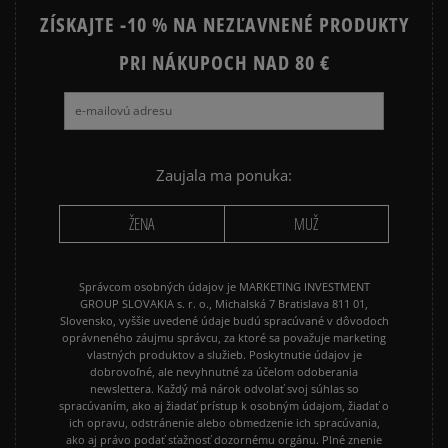
ZÍSKAJTE -10 % NA NEZĽAVNENÉ PRODUKTY
JORDAN AIR 1
NEW BALANCE 530
NEW BALANCE 740
PRI NÁKUPOCH NAD 80 €
NEW BALANCE 9060
NIKE AIR FORCE 1
NIKE AIR FORCE 1 07
NIKE CORTEZ
NIKE DUNK
NIKE P-6000
NIKE SHOX
Zaujala ma ponuka:
PUMA SPEEDCAT
PUMA PALERMO
ŽENA
MUŽ
REEBOK CLUB C
VANS KNU SKOOL
Správcom osobných údajov je MARKETING INVESTMENT
GROUP SLOVAKIA s. r. o., Michalská 7 Bratislava 811 01,
Slovensko, vyššie uvedené údaje budú spracúvané v dôvodoch
oprávneného záujmu správcu, za ktoré sa považuje marketing
vlastných produktov a služieb. Poskytnutie údajov je
dobrovoľné, ale nevyhnutné za účelom odoberania
newslettera. Každý má nárok odvolať svoj súhlas so
spracúvaním, ako aj žiadať prístup k osobným údajom, žiadať o
ich opravu, odstránenie alebo obmedzenie ich spracúvania,
ako aj právo podať sťažnosť dozornému orgánu. Plné znenie