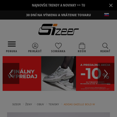
×
NAJNOVŠIE TRENDY A NOVINKY >> TU
30 DNÍ NA VÝMENU A VRÁTENIE TOVARU
PONUKA
PRIHLÁSIŤ
SCHRÁNKA
KOŠÍK
HĽADAŤ
›
›
›
›
SIZEER
ŽENY
OBUV
TENISKY
ADIDAS GAZELLE BOLD W