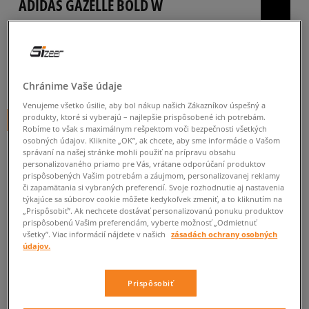
ADIDAS GAZELLE BOLD W
dámske, tenisky
4.9
(
849
)
64
€
cena s DPH
Chránime Vaše údaje
Venujeme všetko úsilie, aby bol nákup našich Zákazníkov úspešný a
produkty, ktoré si vyberajú – najlepšie prispôsobené ich potrebám.
+ 64 BODOV V
SIZEERCLUBE
Robíme to však s maximálnym rešpektom voči bezpečnosti všetkých
osobných údajov. Kliknite „OK”, ak chcete, aby sme informácie o Vašom
správaní na našej stránke mohli použiť na prípravu obsahu
personalizovaného priamo pre Vás, vrátane odporúčaní produktov
prispôsobených Vašim potrebám a záujmom, personalizovanej reklamy
či zapamätania si vybraných preferencií. Svoje rozhodnutie aj nastavenia
týkajúce sa súborov cookie môžete kedykoľvek zmeniť, a to kliknutím na
Informujte ma o dostupnosti
„Prispôsobiť”. Ak nechcete dostávať personalizovanú ponuku produktov
prispôsobenú Vašim preferenciám, vyberte možnosť „Odmietnuť
Ak bude položka opäť dostupná, dostanete od nás oznámenie.
všetky”. Viac informácií nájdete v našich
zásadách ochrany osobných
údajov.
Vyberte veľkosť
Prispôsobiť
Veľkosti EU
Veľkosti US
ZISTIŤ DOSTUPNOSŤ V NAŠICH KAMENNÝCH PREDAJNIACH