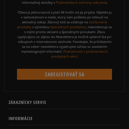
Podmienkach ochrany súkromia
informačnej doložky v
*Zľava je jednorazová a platí 48 hodín od jej prijatia. Nájdete ju
v samostatnom e-maile, ktorý vám pošleme po kliknutí na
nezľavnené
aktivačný odkaz. Zľavový kód sa vzťahuje na
produkty
špeciálnych produktov
s výnimkou
, nekombinuje sa
s inými promo akciami a špeciálnymi ponukami. Zľavu
vyplývajúcu zo zápisu do Newslettera je možné uplatniť iba pri
nákupoch v internetovom obchode. Pamätajte, že prihlásením
sa na odber newslettera vyjadrujete súhlas so zasielaním
Podrobnosti v podmienkach
marketingových informácií.
predajných akcií.
ZÁKAZNÍCKY SERVIS
INFORMÁCIE