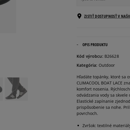
Veľkosti EU
ZISTIŤ DOSTUPNOSŤ V NAŠ
41 1/3
26 cm
42
26,5 cm
OPIS PRODUKTU
Kód výrobcu:
B26628
42 2/3
27 cm
Kategória:
Outdoor
Hľadáte topánky, ktoré sa 
43 1/3
27,5 cm
CLIMACOOL BOAT LACE znač
komfort nosenia. Rýchlosch
44
28 cm
odvádzania vody sa skvele 
Elastické zapínanie zjedno
prispôsobenie sa nohe. Pri
44 2/3
28,5 cm
povrchoch.
Zvršok: textilné materiál
45 1/3
29 cm