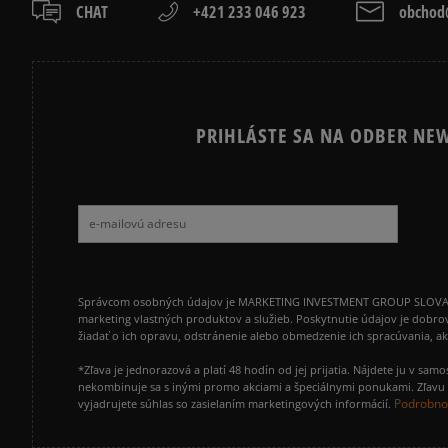
CHAT
+421 233 046 923
obchod@
PRIHLÁSTE SA NA ODBER NEW
Správcom osobných údajov je MARKETING INVESTMENT GROUP SLOVAKIA s.
marketing vlastných produktov a služieb. Poskytnutie údajov je dobro
žiadať o ich opravu, odstránenie alebo obmedzenie ich spracúvania, 
*Zľava je jednorazová a platí 48 hodín od jej prijatia. Nájdete ju v s
nekombinuje sa s inými promo akciami a špeciálnymi ponukami. Zľavu v
Podrobnos
vyjadrujete súhlas so zasielaním marketingových informácií.