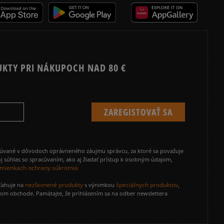
UKTY PRI NÁKUPOCH NAD 80 €
cúvané v dôvodoch oprávneného záujmu správcu, za ktoré sa považuje
j súhlas so spracúvaním, ako aj žiadať prístup k osobným údajom,
mienkach ochrany súkromia
nezľavnené produkty
špeciálnych produktov
zťahuje na
s výnimkou
,
vom obchode. Pamätajte, že prihlásením sa na odber newslettera