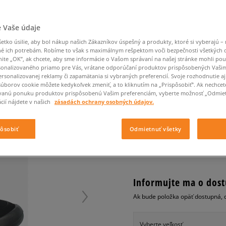
Converse Chuck Taylor
Havaianas
Starostlivosť o obuv
Confront
Champion
EMU Australia
Starostlivosť o obuv
Boxerky
All Star
Dickies
Čiapky
Converse
Confront
Ellesse
Čiapky
Klobúky
Nike Air Max 90
 Vaše údaje
Saucony
Šály a rukavice
Crocs
Converse
Fila
Rukavice
Starostlivosť o obuv
Nike Air Max DN8
Clarks
Dr. Martens
DC
Jansport
tko úsilie, aby bol nákup našich Zákazníkov úspešný a produkty, ktoré si vyberajú – 
Klobúky
Čiapky
ADIDAS CLIMACOOL B
Nike Air Force 1 LV8
é ich potrebám. Robíme to však s maximálnym rešpektom voči bezpečnosti všetkých
Eastpak
Dickies
Jordan
nite „OK”, ak chcete, aby sme informácie o Vašom správaní na našej stránke mohli pou
Rukavice
Jordan 4
pánske, outdoor
Empire
Eastpak
Lacoste
onalizovaného priamo pre Vás, vrátane odporúčaní produktov prispôsobených Vaši
New Balance 530
rsonalizovanej reklamy či zapamätania si vybraných preferencií. Svoje rozhodnutie aj
0.0
(
0
)
súborov cookie môžete kedykoľvek zmeniť, a to kliknutím na „Prispôsobiť”. Ak nechcet
New Balance 1906
vanú ponuku produktov prispôsobenú Vašim preferenciám, vyberte možnosť „Odmiet
30
€
Puma Speedcat
cií nájdete v našich
zásadách ochrany osobných údajov.
cena s DPH
Puma Suede XL
Puma Palermo
pôsobiť
Odmietnuť všetky
+ 30 BODOV V
SIZEERCLU
Asics Gel-NYC Rugged
Informujte ma o dost
Ak bude položka opäť dostupná, 
Vyberte veľkosť