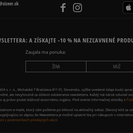
sizeer.sk
SLETTERA: A ZÍSKAJTE -10 % NA NEZĽAVNENÉ PROD
Zaujala ma ponuka:
ŽENA
MUŽ
 r. o., Michalská 7 Bratislava 811 01, Slovensko, vyššie uvedené údaje budú spra
voľné, ale nevyhnutné za účelom odoberania newslettera. Každý má nárok odvolať svo
Pod
ako aj právo podať sťažnosť dozornému orgánu. Plné znenie informačnej doložky v
amostatnom e-maile, ktorý vám pošleme po kliknutí na aktivačný odkaz. Zľavový kód sa v
yplývajúcu zo zápisu do Newslettera je možné uplatniť iba pri nákupoch v interneto
ti v podmienkach predajných akcií.