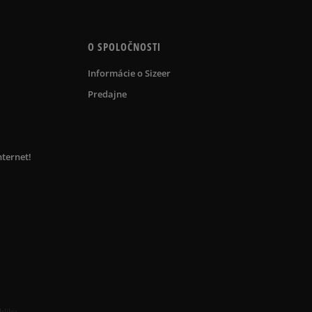
O SPOLOČNOSTI
Informácie o Sizeer
Predajne
nternet!
bliky