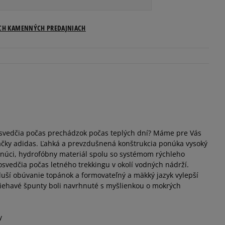
Veľkosti US
ICH KAMENNÝCH PREDAJNIACH
Informovať o dostupnosti
Informovať o dostupnosti
Informovať o dostupnosti
osvedčia počas prechádzok počas teplých dní? Máme pre Vás
Informovať o dostupnosti
ky adidas. Ľahká a prevzdušnená konštrukcia ponúka vysoký
núci, hydrofóbny materiál spolu so systémom rýchleho
Informovať o dostupnosti
osvedčia počas letného trekkingu v okolí vodných nádrží.
duší obúvanie topánok a formovateľný a mäkký jazyk vylepší
liehavé špunty boli navrhnuté s myšlienkou o mokrých
Informovať o dostupnosti
y
Informovať o dostupnosti