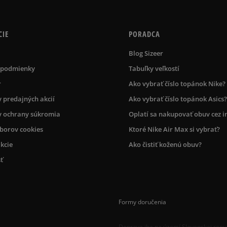
CIE
PORADCA
Blog Sizeer
 podmienky
Tabuľky veľkostí
r
Ako vybrať číslo topánok Nike?
 predajných akcií
Ako vybrať číslo topánok Asics?
 ochrany súkromia
Oplatí sa nakupovať obuv cez i
úborov cookies
Ktoré Nike Air Max si vybrať?
kcie
Ako čistiť koženú obuv?
ť
Formy doručenia
Doprava iba na území Slovenskej repu