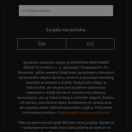
Zaujala ma ponuka:
ŽENA
MUŽ
Správcom osobných údajov je MARKETING INVESTMENT
GROUP SLOVAKIA s. r. o., Michalská 7 Bratislava 811 01,
Slovensko, vyššie uvedené údaje budú spracúvané v dôvodoch
oprávneného záujmu správcu, za ktoré sa považuje marketing
vlastných produktov a služieb. Poskytnutie údajov je
dobrovoľné, ale nevyhnutné za účelom odoberania
newslettera. Každý má nárok odvolať svoj súhlas so
spracúvaním, ako aj žiadať prístup k osobným údajom, žiadať o
ich opravu, odstránenie alebo obmedzenie ich spracúvania,
ako aj právo podať sťažnosť dozornému orgánu. Plné znenie
Podmienkach ochrany súkromia
informačnej doložky v
*Zľava je jednorazová a platí 48 hodín od jej prijatia. Nájdete ju
v samostatnom e-maile, ktorý vám pošleme po kliknutí na