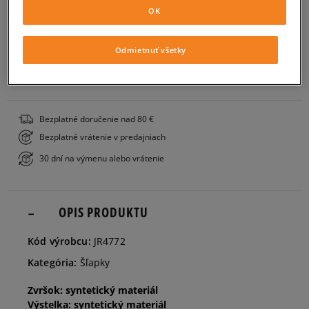
OK
Veľkosti EU
Veľkosti US
PRIDAŤ DO KOŠÍKA
Odmietnuť všetky
37
22,5 cm
ZISTIŤ DOSTUPNOSŤ V NAŠICH KAMENNÝCH PREDAJNIACH
38
23,5 cm
Bezplatné doručenie nad 80 €
Bezplatné vrátenie v predajniach
39
24,5 cm
30 dní na výmenu alebo vrátenie
40 1/3
25,5 cm
OPIS PRODUKTU
42
26,5 cm
Kód výrobcu:
JR4772
Kategória:
Šľapky
Zvršok: syntetický materiál
Výstelka: syntetický materiál