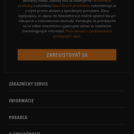
nezľavnené
aktivačný odkaz. Zľavový kód sa vzťahuje na
produkty
špeciálnych produktov
s výnimkou
, nekombinuje sa
s inými promo akciami a špeciálnymi ponukami. Zľavu
vyplývajúcu zo zápisu do Newslettera je možné uplatniť iba pri
nákupoch v internetovom obchode. Pamätajte, že prihlásením
sa na odber newslettera vyjadrujete súhlas so zasielaním
Podrobnosti v podmienkach
marketingových informácií.
predajných akcií.
ZÁKAZNÍCKY SERVIS
INFORMÁCIE
PORADCA