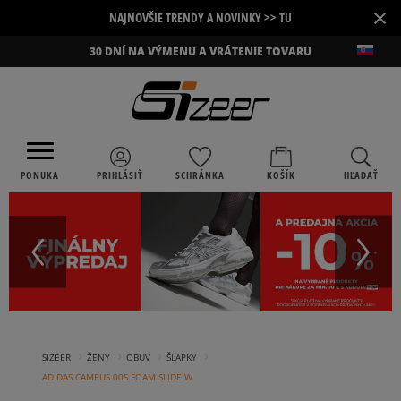
×
NAJNOVŠIE TRENDY A NOVINKY >> TU
30 DNÍ NA VÝMENU A VRÁTENIE TOVARU
PONUKA
PRIHLÁSIŤ
SCHRÁNKA
KOŠÍK
HĽADAŤ
›
›
›
›
SIZEER
ŽENY
OBUV
ŠĽAPKY
ADIDAS CAMPUS 00S FOAM SLIDE W