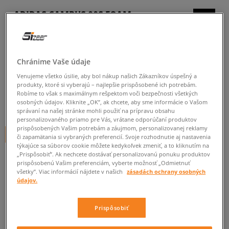
ADIDAS CAMPUS 00S FOAM
SLIDE W
dámske, šľapky
Chránime Vaše údaje
5.0
(
40
)
Venujeme všetko úsilie, aby bol nákup našich Zákazníkov úspešný a
24
€
produkty, ktoré si vyberajú – najlepšie prispôsobené ich potrebám.
cena s DPH
Robíme to však s maximálnym rešpektom voči bezpečnosti všetkých
osobných údajov. Kliknite „OK”, ak chcete, aby sme informácie o Vašom
31
€
-23%
(najnižšia cena za posledných 30 dní pred zľavou)
správaní na našej stránke mohli použiť na prípravu obsahu
40
€
-40%
(počiatočná cena)
personalizovaného priamo pre Vás, vrátane odporúčaní produktov
prispôsobených Vašim potrebám a záujmom, personalizovanej reklamy
+ 24 BODOV V
SIZEERCLUBE
či zapamätania si vybraných preferencií. Svoje rozhodnutie aj nastavenia
týkajúce sa súborov cookie môžete kedykoľvek zmeniť, a to kliknutím na
„Prispôsobiť”. Ak nechcete dostávať personalizovanú ponuku produktov
FARBA
HNEDÁ
prispôsobenú Vašim preferenciám, vyberte možnosť „Odmietnuť
všetky”. Viac informácií nájdete v našich
zásadách ochrany osobných
údajov.
Prispôsobiť
Vyberte veľkosť