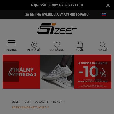
×
NAJNOVŠIE TRENDY A NOVINKY >> TU
30 DNÍ NA VÝMENU A VRÁTENIE TOVARU
PONUKA
PRIHLÁSIŤ
SCHRÁNKA
KOŠÍK
HĽADAŤ
›
›
›
›
SIZEER
DETI
OBLEČENIE
BUNDY
ADIDAS BUNDA VRCT JACKET U