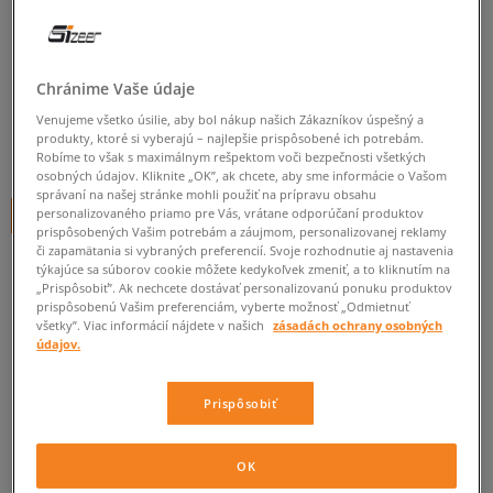
ADIDAS BUNDA VRCT JACKET U
detské, bundy
Chránime Vaše údaje
5.0
(
4
)
Venujeme všetko úsilie, aby bol nákup našich Zákazníkov úspešný a
produkty, ktoré si vyberajú – najlepšie prispôsobené ich potrebám.
49
€
Robíme to však s maximálnym rešpektom voči bezpečnosti všetkých
cena s DPH
osobných údajov. Kliknite „OK”, ak chcete, aby sme informácie o Vašom
správaní na našej stránke mohli použiť na prípravu obsahu
personalizovaného priamo pre Vás, vrátane odporúčaní produktov
+ 49 BODOV V
SIZEERCLUBE
prispôsobených Vašim potrebám a záujmom, personalizovanej reklamy
či zapamätania si vybraných preferencií. Svoje rozhodnutie aj nastavenia
týkajúce sa súborov cookie môžete kedykoľvek zmeniť, a to kliknutím na
„Prispôsobiť”. Ak nechcete dostávať personalizovanú ponuku produktov
Informujte ma o dostupnosti
prispôsobenú Vašim preferenciám, vyberte možnosť „Odmietnuť
všetky”. Viac informácií nájdete v našich
zásadách ochrany osobných
Ak bude položka opäť dostupná, dostanete od nás oznámenie.
údajov.
Vyberte veľkosť
Prispôsobiť
Veľkosti EU
Veľkosti US
ZISTIŤ DOSTUPNOSŤ V NAŠICH KAMENNÝCH PREDAJNIACH
OK