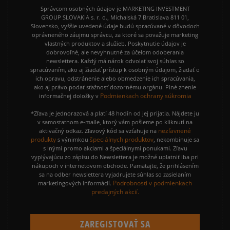
Správcom osobných údajov je MARKETING INVESTMENT
GROUP SLOVAKIA s. r. o., Michalská 7 Bratislava 811 01,
Slovensko, vyššie uvedené údaje budú spracúvané v dôvodoch
oprávneného záujmu správcu, za ktoré sa považuje marketing
vlastných produktov a služieb. Poskytnutie údajov je
dobrovoľné, ale nevyhnutné za účelom odoberania
newslettera. Každý má nárok odvolať svoj súhlas so
spracúvaním, ako aj žiadať prístup k osobným údajom, žiadať o
ich opravu, odstránenie alebo obmedzenie ich spracúvania,
ako aj právo podať sťažnosť dozornému orgánu. Plné znenie
Podmienkach ochrany súkromia
informačnej doložky v
*Zľava je jednorazová a platí 48 hodín od jej prijatia. Nájdete ju
v samostatnom e-maile, ktorý vám pošleme po kliknutí na
nezľavnené
aktivačný odkaz. Zľavový kód sa vzťahuje na
produkty
špeciálnych produktov
s výnimkou
, nekombinuje sa
s inými promo akciami a špeciálnymi ponukami. Zľavu
vyplývajúcu zo zápisu do Newslettera je možné uplatniť iba pri
nákupoch v internetovom obchode. Pamätajte, že prihlásením
sa na odber newslettera vyjadrujete súhlas so zasielaním
Podrobnosti v podmienkach
marketingových informácií.
predajných akcií.