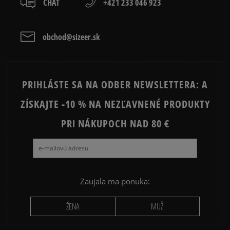
CHAT
+421 233 046 923
3
0%
Dostupné spôsoby platby:
zo všetkých čias
Získané recenzie a overené
prevod,
2
0%
kartou,
obchod@sizeer.sk
platba na dobierku.
1
0%
PRIHLÁSTE SA NA ODBER NEWSLETTERA: A
ZÍSKAJTE -10 % NA NEZĽAVNENÉ PRODUKTY
Ako zhromažďujeme recenzie?
PRI NÁKUPOCH NAD 80 €
Recenzie zákazníkov
Vymazať
Hľadať
Zaujala ma ponuka:
ŽENA
MUŽ