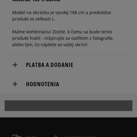
Model na obrázku je vysoký 188 cm a predvádza
produkt vo veľkosti L.
Máme kombináciu! Zistite, k čomu sa bude tento
produkt hodiť - inšpirujte sa outfitom z fotografie,
alebo tým, čo nájdete vo vašej skrini!
PLATBA A DODANIE
Doručenie zadarmo od 80 €.
HODNOTENIA
Dodacia lehota: 2 až 6 pracovné dni.
Dostupné spôsoby doručenia:
5
100%
kuriér,
packeta (zásielkovňa - kamenná pobočka, výdejné
5.0
boxy: Z-BOX),
4
0%
slovenská pošta - na adresu,
4
počet recenzií
osobné prevzatie v predajni.