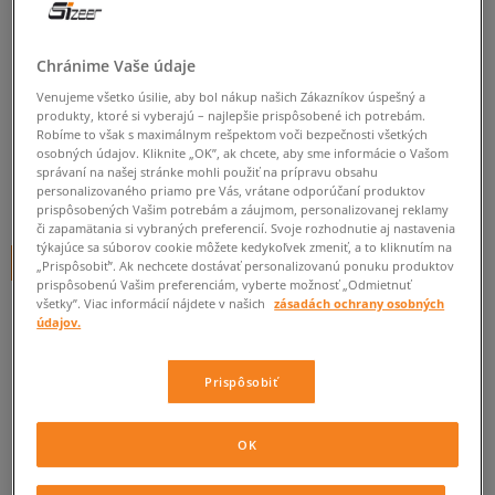
ADIDAS BUNDA LONG PUFFER
Chránime Vaše údaje
dámske, zimné bundy
Venujeme všetko úsilie, aby bol nákup našich Zákazníkov úspešný a
5.0
(
4
)
produkty, ktoré si vyberajú – najlepšie prispôsobené ich potrebám.
Robíme to však s maximálnym rešpektom voči bezpečnosti všetkých
124
€
osobných údajov. Kliknite „OK”, ak chcete, aby sme informácie o Vašom
cena s DPH
správaní na našej stránke mohli použiť na prípravu obsahu
personalizovaného priamo pre Vás, vrátane odporúčaní produktov
129
€
-4%
(najnižšia cena za posledných 30 dní pred zľavou)
prispôsobených Vašim potrebám a záujmom, personalizovanej reklamy
150
€
-17%
(počiatočná cena)
či zapamätania si vybraných preferencií. Svoje rozhodnutie aj nastavenia
týkajúce sa súborov cookie môžete kedykoľvek zmeniť, a to kliknutím na
+ 124 BODOV V
SIZEERCLUBE
„Prispôsobiť”. Ak nechcete dostávať personalizovanú ponuku produktov
prispôsobenú Vašim preferenciám, vyberte možnosť „Odmietnuť
všetky”. Viac informácií nájdete v našich
zásadách ochrany osobných
FARBA
ČIERNA
údajov.
Prispôsobiť
OK
Vyberte veľkosť