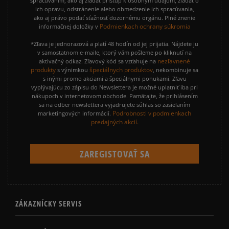
spracúvaním, ako aj žiadať prístup k osobným údajom, žiadať o
ich opravu, odstránenie alebo obmedzenie ich spracúvania,
ako aj právo podať sťažnosť dozornému orgánu. Plné znenie
Podmienkach ochrany súkromia
informačnej doložky v
*Zľava je jednorazová a platí 48 hodín od jej prijatia. Nájdete ju
v samostatnom e-maile, ktorý vám pošleme po kliknutí na
nezľavnené
aktivačný odkaz. Zľavový kód sa vzťahuje na
produkty
špeciálnych produktov
s výnimkou
, nekombinuje sa
s inými promo akciami a špeciálnymi ponukami. Zľavu
vyplývajúcu zo zápisu do Newslettera je možné uplatniť iba pri
nákupoch v internetovom obchode. Pamätajte, že prihlásením
sa na odber newslettera vyjadrujete súhlas so zasielaním
Podrobnosti v podmienkach
marketingových informácií.
predajných akcií.
ZÁKAZNÍCKY SERVIS