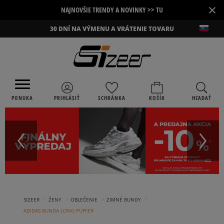
×
NAJNOVŠIE TRENDY A NOVINKY >> TU
30 DNÍ NA VÝMENU A VRÁTENIE TOVARU
PONUKA
PRIHLÁSIŤ
SCHRÁNKA
KOŠÍK
HĽADAŤ
›
›
›
›
SIZEER
ŽENY
OBLEČENIE
ZIMNÉ BUNDY
ADIDAS BUNDA LONG PUFFER