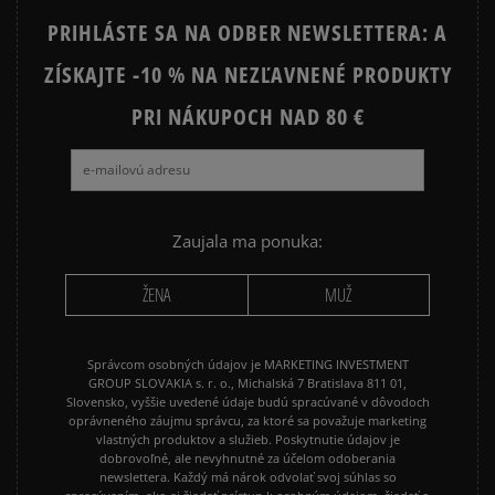
PRIHLÁSTE SA NA ODBER NEWSLETTERA: A
ZÍSKAJTE -10 % NA NEZĽAVNENÉ PRODUKTY
Ako zhromažďujeme recenzie?
PRI NÁKUPOCH NAD 80 €
Recenzie zákazníkov
Vymazať
Hľadať
Zaujala ma ponuka:
ŽENA
MUŽ
Správcom osobných údajov je MARKETING INVESTMENT
GROUP SLOVAKIA s. r. o., Michalská 7 Bratislava 811 01,
Slovensko, vyššie uvedené údaje budú spracúvané v dôvodoch
oprávneného záujmu správcu, za ktoré sa považuje marketing
vlastných produktov a služieb. Poskytnutie údajov je
dobrovoľné, ale nevyhnutné za účelom odoberania
newslettera. Každý má nárok odvolať svoj súhlas so