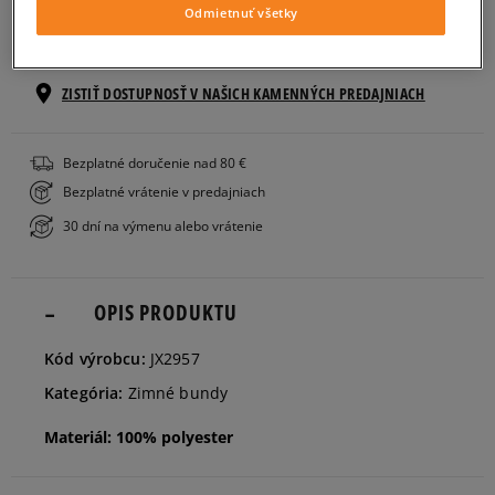
Veľkosti EU
Veľkosti US
Odmietnuť všetky
PRIDAŤ DO KOŠÍKA
34
Informovať o dostupnosti
ZISTIŤ DOSTUPNOSŤ V NAŠICH KAMENNÝCH PREDAJNIACH
36
Informovať o dostupnosti
Bezplatné doručenie nad 80 €
Bezplatné vrátenie v predajniach
38
30 dní na výmenu alebo vrátenie
40
Informovať o dostupnosti
OPIS PRODUKTU
Kód výrobcu:
JX2957
Kategória:
Zimné bundy
Materiál: 100% polyester