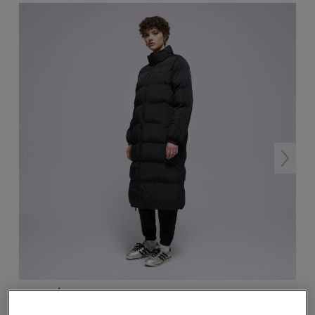
-10 % S KÓDOM: TOP (MIN. 70 €)