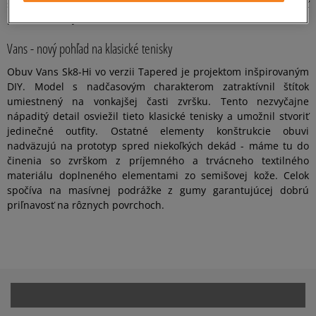
stránky a vyberte si obuv, vďaka ktorej sa každý deň budete cítiť
pohodlne a štýlovo!
Vans - nový pohľad na klasické tenisky
Obuv Vans Sk8-Hi vo verzii Tapered je projektom inšpirovaným
DIY. Model s nadčasovým charakterom zatraktívnil štítok
umiestnený na vonkajšej časti zvršku. Tento nezvyčajne
nápaditý detail osviežil tieto klasické tenisky a umožnil stvoriť
jedinečné outfity. Ostatné elementy konštrukcie obuvi
nadväzujú na prototyp spred niekoľkých dekád - máme tu do
činenia so zvrškom z príjemného a trvácneho textilného
materiálu doplneného elementami zo semišovej kože. Celok
spočíva na masívnej podrážke z gumy garantujúcej dobrú
priľnavosť na rôznych povrchoch.