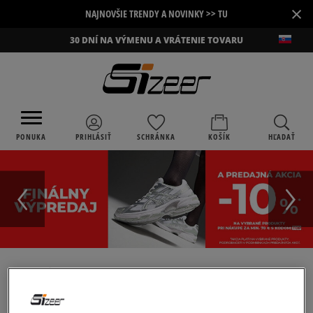
×
NAJNOVŠIE TRENDY A NOVINKY >> TU
30 DNÍ NA VÝMENU A VRÁTENIE TOVARU
PONUKA
PRIHLÁSIŤ
SCHRÁNKA
KOŠÍK
HĽADAŤ
›
SIZEER
VANS SK8-HI TAPERED