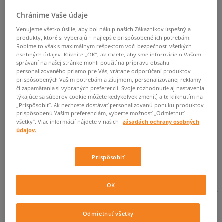
ZMEŇTE HĽADANÝ VÝRAZ.
Chránime Vaše údaje
Venujeme všetko úsilie, aby bol nákup našich Zákazníkov úspešný a
SKÚSTE POUŽIŤ MENŠÍ POČET FILTROV
produkty, ktoré si vyberajú – najlepšie prispôsobené ich potrebám.
Robíme to však s maximálnym rešpektom voči bezpečnosti všetkých
(ODSTRÁŇTE MENEJ DÔLEŽITÉ).
osobných údajov. Kliknite „OK”, ak chcete, aby sme informácie o Vašom
správaní na našej stránke mohli použiť na prípravu obsahu
personalizovaného priamo pre Vás, vrátane odporúčaní produktov
prispôsobených Vašim potrebám a záujmom, personalizovanej reklamy
SPÄŤ
či zapamätania si vybraných preferencií. Svoje rozhodnutie aj nastavenia
týkajúce sa súborov cookie môžete kedykoľvek zmeniť, a to kliknutím na
„Prispôsobiť”. Ak nechcete dostávať personalizovanú ponuku produktov
Vans Sk8-Hi Tapered - tenisky v jedinečnom vydaní
prispôsobenú Vašim preferenciám, vyberte možnosť „Odmietnuť
všetky”. Viac informácií nájdete v našich
zásadách ochrany osobných
Kalifornská značka
Vans
sa natrvalo zapísala do histórie
údajov.
športovej obuvi. Modely, ktoré navrhnuje dnes predstavujú
dôležitý prvok garderóby nielen pre milovníkov skateboardingu.
Prispôsobiť
Charakteristické tenisky sa v priebehu rokov stali jedným zo
symbolov streetwearu. Kolekcia Vans Sk8-Hi Tapered je veľmi
zaujímavou variáciou na tému jedného z najznámejších
OK
modelov z dedičstva firmy založenej v roku 1966 v Anaheim. V
internetovom obchode Sizeer sú tieto výnimočné tenisky
dostupné v dámskych aj pánskych variantoch. Navštívte naše
Odmietnuť všetky