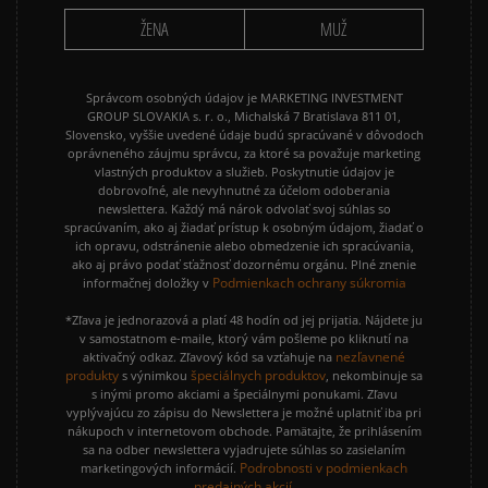
ŽENA
MUŽ
Správcom osobných údajov je MARKETING INVESTMENT
GROUP SLOVAKIA s. r. o., Michalská 7 Bratislava 811 01,
Slovensko, vyššie uvedené údaje budú spracúvané v dôvodoch
oprávneného záujmu správcu, za ktoré sa považuje marketing
vlastných produktov a služieb. Poskytnutie údajov je
dobrovoľné, ale nevyhnutné za účelom odoberania
newslettera. Každý má nárok odvolať svoj súhlas so
spracúvaním, ako aj žiadať prístup k osobným údajom, žiadať o
ich opravu, odstránenie alebo obmedzenie ich spracúvania,
ako aj právo podať sťažnosť dozornému orgánu. Plné znenie
Podmienkach ochrany súkromia
informačnej doložky v
*Zľava je jednorazová a platí 48 hodín od jej prijatia. Nájdete ju
v samostatnom e-maile, ktorý vám pošleme po kliknutí na
nezľavnené
aktivačný odkaz. Zľavový kód sa vzťahuje na
produkty
špeciálnych produktov
s výnimkou
, nekombinuje sa
s inými promo akciami a špeciálnymi ponukami. Zľavu
vyplývajúcu zo zápisu do Newslettera je možné uplatniť iba pri
nákupoch v internetovom obchode. Pamätajte, že prihlásením
sa na odber newslettera vyjadrujete súhlas so zasielaním
Podrobnosti v podmienkach
marketingových informácií.
predajných akcií.