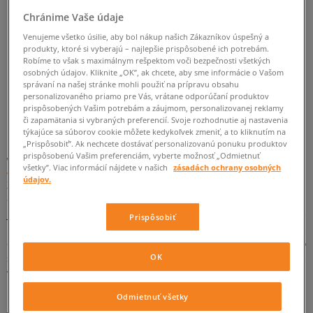
ZMEŇTE HĽADANÝ VÝRAZ.
Chránime Vaše údaje
Venujeme všetko úsilie, aby bol nákup našich Zákazníkov úspešný a
SKÚSTE POUŽIŤ MENŠÍ POČET FILTROV
produkty, ktoré si vyberajú – najlepšie prispôsobené ich potrebám.
Robíme to však s maximálnym rešpektom voči bezpečnosti všetkých
(ODSTRÁŇTE MENEJ DÔLEŽITÉ).
osobných údajov. Kliknite „OK”, ak chcete, aby sme informácie o Vašom
správaní na našej stránke mohli použiť na prípravu obsahu
personalizovaného priamo pre Vás, vrátane odporúčaní produktov
prispôsobených Vašim potrebám a záujmom, personalizovanej reklamy
SPÄŤ
či zapamätania si vybraných preferencií. Svoje rozhodnutie aj nastavenia
týkajúce sa súborov cookie môžete kedykoľvek zmeniť, a to kliknutím na
„Prispôsobiť”. Ak nechcete dostávať personalizovanú ponuku produktov
prispôsobenú Vašim preferenciám, vyberte možnosť „Odmietnuť
Vans UA SK8-HI Reissue - dizajnérske topánky top značky
všetky”. Viac informácií nájdete v našich
zásadách ochrany osobných
údajov.
Značka Vans známa po celom svete pochádza z Kalifornie a už
od začiatku svojho pôsobenia v módnom svete si zakladá na
jedinečnom dizajne. Kolekcie americkej značky sú plné
Prispôsobiť
kontrastných farieb a originálnych vzorov, čo poskytuje
obrovské možnosti realizácie pri tvorení štýlových setov so
OK
športovými koreňmi. Séria Vans Reissue ponúka osviežené
vydania najpopulárnejších modelov z portfólia výrobcu
milovaného streetwearovými nadšencami.
Odmietnuť všetky