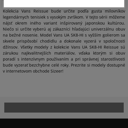
Vyjadrite svoj individuálny štýl so značkou Vans
Kolekcia Vans Reissue bude určite podľa gusta milovníkov
legendárnych tenisiek s vysokým zvrškom. V tejto sérii môžeme
nájsť okrem iného variant inšpirovaný japonskou kultúrou.
Niečo si určite vyberú aj zákazníci hľadajúci univerzálnu obuv
na bežné nosenie. Model Vans UA SK8-HI s vyšším golierom sa
skvele prispôsobí chodidlu a dokonale vyzerá v spoločnosti
džínsov. Všetky modely z kolekcie Vans UA SK8-HI Reissue sú
zárukou najkvalitnejších materiálov, vďaka ktorým si obuv
poradí s intenzívnym používaním a pri správnej starostlivosti
bude vyzerať bezchybne celé roky. Prezrite si modely dostupné
v internetovom obchode Sizeer!