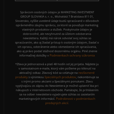
Správcom osobných údajov je MARKETING INVESTMENT
GROUP SLOVAKIA s. r. o., Michalská 7 Bratislava 811 01,
Slovensko, vyššie uvedené údaje budú spracúvané v dôvodoch
oprávneného záujmu správcu, za ktoré sa považuje marketing
vlastných produktov a služieb. Poskytnutie údajov je
dobrovoľné, ale nevyhnutné za účelom odoberania
newslettera. Každý má nárok odvolať svoj súhlas so
spracúvaním, ako aj žiadať prístup k osobným údajom, žiadať o
ich opravu, odstránenie alebo obmedzenie ich spracúvania,
ako aj právo podať sťažnosť dozornému orgánu. Plné znenie
Podmienkach ochrany súkromia
informačnej doložky v
*Zľava je jednorazová a platí 48 hodín od jej prijatia. Nájdete ju
v samostatnom e-maile, ktorý vám pošleme po kliknutí na
nezľavnené
aktivačný odkaz. Zľavový kód sa vzťahuje na
produkty
špeciálnych produktov
s výnimkou
, nekombinuje sa
s inými promo akciami a špeciálnymi ponukami. Zľavu
vyplývajúcu zo zápisu do Newslettera je možné uplatniť iba pri
nákupoch v internetovom obchode. Pamätajte, že prihlásením
sa na odber newslettera vyjadrujete súhlas so zasielaním
Podrobnosti v podmienkach
marketingových informácií.
predajných akcií.