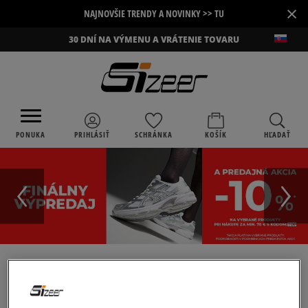
×
NAJNOVŠIE TRENDY A NOVINKY >> TU
30 DNÍ NA VÝMENU A VRÁTENIE TOVARU
PONUKA
PRIHLÁSIŤ
SCHRÁNKA
KOŠÍK
HĽADAŤ
›
SIZEER
VANS UA SK8-HI REISSUE