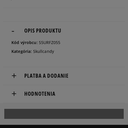
OPIS PRODUKTU
Kód výrobcu:
S5URFZ055
Kategória:
Skullcandy
PLATBA A DODANIE
Doručenie zadarmo od 80 €.
HODNOTENIA
Dodacia lehota: 2 až 6 pracovné dni.
Dostupné spôsoby doručenia:
Produkt nemá žiadne recenzie
kuriér,
packeta (zásielkovňa - kamenná pobočka, výdejné