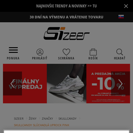
×
NAJNOVŠIE TRENDY A NOVINKY >> TU
30 DNÍ NA VÝMENU A VRÁTENIE TOVARU
PONUKA
PRIHLÁSIŤ
SCHRÁNKA
KOŠÍK
HĽADAŤ
›
›
›
›
SIZEER
ŽENY
ZNAČKY
SKULLCANDY
SKULLCANDY SLÚCHADLÁ UPROCK PINK