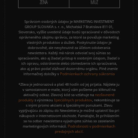
ŽENA
MUŽ
Správcom osobných údajov je MARKETING INVESTMENT
GROUP SLOVAKIA s. r. o., Michalská 7 Bratislava 811 01,
Slovensko, vyššie uvedené údaje budú spracúvané v dôvodoch
oprávneného záujmu správcu, za ktoré sa považuje marketing
vlastných produktov a služieb. Poskytnutie údajov je
dobrovoľné, ale nevyhnutné za účelom odoberania
newslettera. Každý má nárok odvolať svoj súhlas so
spracúvaním, ako aj žiadať prístup k osobným údajom, žiadať o
ich opravu, odstránenie alebo obmedzenie ich spracúvania,
ako aj právo podať sťažnosť dozornému orgánu. Plné znenie
Podmienkach ochrany súkromia
informačnej doložky v
*Zľava je jednorazová a platí 48 hodín od jej prijatia. Nájdete ju
v samostatnom e-maile, ktorý vám pošleme po kliknutí na
nezľavnené
aktivačný odkaz. Zľavový kód sa vzťahuje na
produkty
špeciálnych produktov
s výnimkou
, nekombinuje sa
s inými promo akciami a špeciálnymi ponukami. Zľavu
vyplývajúcu zo zápisu do Newslettera je možné uplatniť iba pri
nákupoch v internetovom obchode. Pamätajte, že prihlásením
sa na odber newslettera vyjadrujete súhlas so zasielaním
Podrobnosti v podmienkach
marketingových informácií.
predajných akcií.