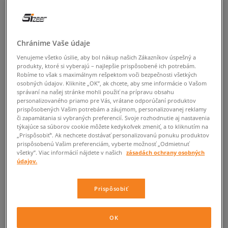
Chránime Vaše údaje
Venujeme všetko úsilie, aby bol nákup našich Zákazníkov úspešný a
produkty, ktoré si vyberajú – najlepšie prispôsobené ich potrebám.
Robíme to však s maximálnym rešpektom voči bezpečnosti všetkých
osobných údajov. Kliknite „OK”, ak chcete, aby sme informácie o Vašom
správaní na našej stránke mohli použiť na prípravu obsahu
personalizovaného priamo pre Vás, vrátane odporúčaní produktov
prispôsobených Vašim potrebám a záujmom, personalizovanej reklamy
či zapamätania si vybraných preferencií. Svoje rozhodnutie aj nastavenia
týkajúce sa súborov cookie môžete kedykoľvek zmeniť, a to kliknutím na
„Prispôsobiť”. Ak nechcete dostávať personalizovanú ponuku produktov
prispôsobenú Vašim preferenciám, vyberte možnosť „Odmietnuť
všetky”. Viac informácií nájdete v našich
zásadách ochrany osobných
údajov.
Prispôsobiť
OK