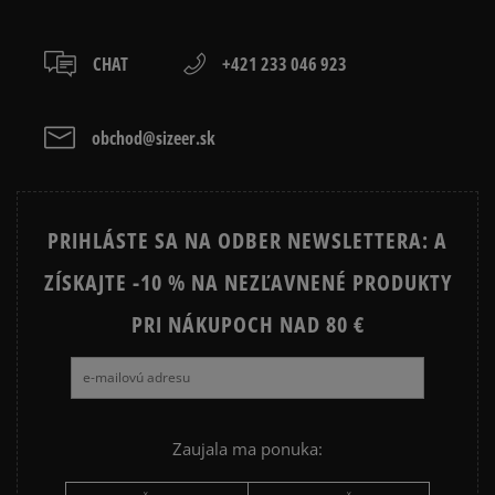
boxy: Z-BOX),
slovenská pošta - na adresu,
osobné prevzatie v predajni.
CHAT
+421 233 046 923
Dostupné spôsoby platby:
prevod,
kartou,
obchod@sizeer.sk
platba na dobierku.
PRIHLÁSTE SA NA ODBER NEWSLETTERA: A
ZÍSKAJTE -10 % NA NEZĽAVNENÉ PRODUKTY
PRI NÁKUPOCH NAD 80 €
Zaujala ma ponuka: