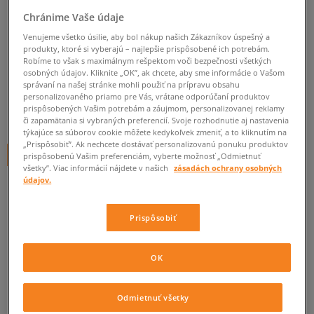
Chránime Vaše údaje
SKULLCANDY SLÚCHADLÁ
INKD LAKE
Venujeme všetko úsilie, aby bol nákup našich Zákazníkov úspešný a
produkty, ktoré si vyberajú – najlepšie prispôsobené ich potrebám.
unisex, skullcandy
Robíme to však s maximálnym rešpektom voči bezpečnosti všetkých
osobných údajov. Kliknite „OK”, ak chcete, aby sme informácie o Vašom
správaní na našej stránke mohli použiť na prípravu obsahu
0.0
(
0
)
personalizovaného priamo pre Vás, vrátane odporúčaní produktov
prispôsobených Vašim potrebám a záujmom, personalizovanej reklamy
14,95
€
cena s DPH
či zapamätania si vybraných preferencií. Svoje rozhodnutie aj nastavenia
týkajúce sa súborov cookie môžete kedykoľvek zmeniť, a to kliknutím na
„Prispôsobiť”. Ak nechcete dostávať personalizovanú ponuku produktov
+ 15 BODOV V
SIZEERCLUBE
prispôsobenú Vašim preferenciám, vyberte možnosť „Odmietnuť
všetky”. Viac informácií nájdete v našich
zásadách ochrany osobných
údajov.
Informujte ma o dostupnosti
Prispôsobiť
Ak bude položka opäť dostupná, dostanete od nás oznámenie.
OK
Vyberte veľkosť
Odmietnuť všetky
ZISTIŤ DOSTUPNOSŤ V NAŠICH KAMENNÝCH PREDAJNIACH
ONE SIZE
Informovať o dostupnosti