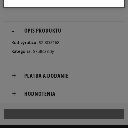
OPIS PRODUKTU
Kód výrobcu:
S2IKDZ168
Kategória:
Skullcandy
PLATBA A DODANIE
Doručenie zadarmo od 80 €.
HODNOTENIA
Dodacia lehota: 2 až 6 pracovné dni.
Dostupné spôsoby doručenia:
Produkt nemá žiadne recenzie
kuriér,
packeta (zásielkovňa - kamenná pobočka, výdejné