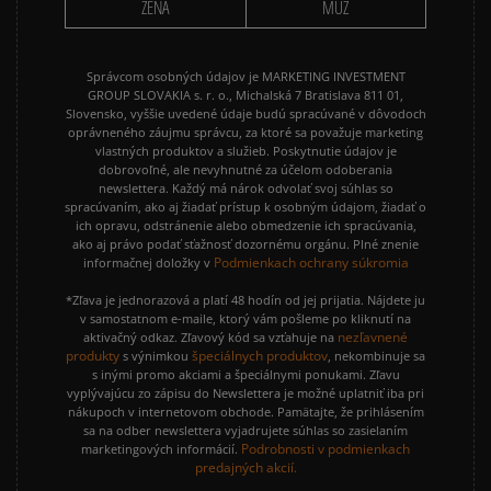
ŽENA
MUŽ
Správcom osobných údajov je MARKETING INVESTMENT
GROUP SLOVAKIA s. r. o., Michalská 7 Bratislava 811 01,
Slovensko, vyššie uvedené údaje budú spracúvané v dôvodoch
oprávneného záujmu správcu, za ktoré sa považuje marketing
vlastných produktov a služieb. Poskytnutie údajov je
dobrovoľné, ale nevyhnutné za účelom odoberania
newslettera. Každý má nárok odvolať svoj súhlas so
spracúvaním, ako aj žiadať prístup k osobným údajom, žiadať o
ich opravu, odstránenie alebo obmedzenie ich spracúvania,
ako aj právo podať sťažnosť dozornému orgánu. Plné znenie
Podmienkach ochrany súkromia
informačnej doložky v
*Zľava je jednorazová a platí 48 hodín od jej prijatia. Nájdete ju
v samostatnom e-maile, ktorý vám pošleme po kliknutí na
nezľavnené
aktivačný odkaz. Zľavový kód sa vzťahuje na
produkty
špeciálnych produktov
s výnimkou
, nekombinuje sa
s inými promo akciami a špeciálnymi ponukami. Zľavu
vyplývajúcu zo zápisu do Newslettera je možné uplatniť iba pri
nákupoch v internetovom obchode. Pamätajte, že prihlásením
sa na odber newslettera vyjadrujete súhlas so zasielaním
Podrobnosti v podmienkach
marketingových informácií.
predajných akcií.