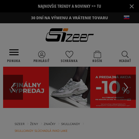
×
NAJNOVŠIE TRENDY A NOVINKY >> TU
30 DNÍ NA VÝMENU A VRÁTENIE TOVARU
PONUKA
PRIHLÁSIŤ
SCHRÁNKA
KOŠÍK
HĽADAŤ
›
›
›
›
SIZEER
ŽENY
ZNAČKY
SKULLCANDY
SKULLCANDY SLÚCHADLÁ INKD LAKE