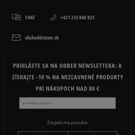
boxy: Z-BOX),
slovenská pošta - na adresu,
osobné prevzatie v predajni.
CHAT
+421 233 046 923
Dostupné spôsoby platby:
prevod,
kartou,
obchod@sizeer.sk
platba na dobierku.
PRIHLÁSTE SA NA ODBER NEWSLETTERA: A
ZÍSKAJTE -10 % NA NEZĽAVNENÉ PRODUKTY
PRI NÁKUPOCH NAD 80 €
Zaujala ma ponuka: