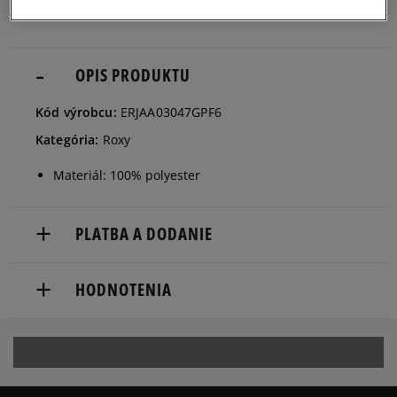
OPIS PRODUKTU
Kód výrobcu:
ERJAA03047GPF6
Kategória:
Roxy
Materiál: 100% polyester
PLATBA A DODANIE
Doručenie zadarmo od 80 €.
HODNOTENIA
Dodacia lehota: 2 až 6 pracovné dni.
Dostupné spôsoby doručenia:
Produkt nemá žiadne recenzie
kuriér,
packeta (zásielkovňa - kamenná pobočka, výdejné