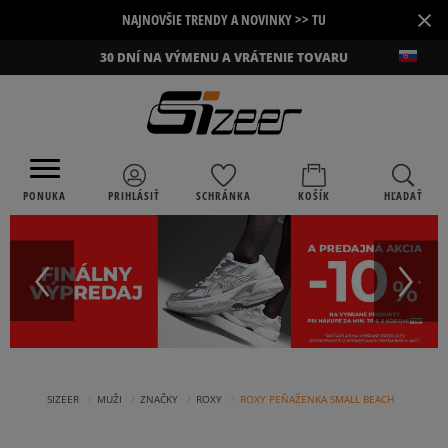
×
NAJNOVŠIE TRENDY A NOVINKY >> TU
30 DNÍ NA VÝMENU A VRÁTENIE TOVARU
PONUKA
PRIHLÁSIŤ
SCHRÁNKA
KOŠÍK
HĽADAŤ
›
›
›
›
SIZEER
MUŽI
ZNAČKY
ROXY
ROXY PEŇAŽENKA SMALL BEACH