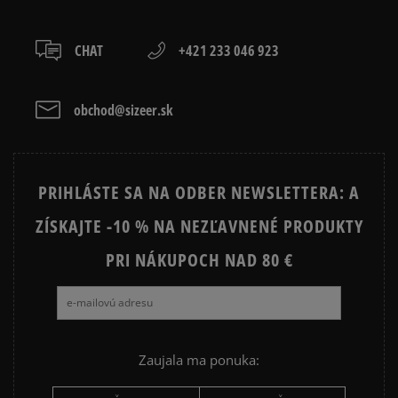
boxy: Z-BOX),
slovenská pošta - na adresu,
osobné prevzatie v predajni.
CHAT
+421 233 046 923
Dostupné spôsoby platby:
prevod,
kartou,
obchod@sizeer.sk
platba na dobierku.
PRIHLÁSTE SA NA ODBER NEWSLETTERA: A
ZÍSKAJTE -10 % NA NEZĽAVNENÉ PRODUKTY
PRI NÁKUPOCH NAD 80 €
Zaujala ma ponuka: