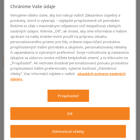
ROXY PEŇAŽENKA SMALL
Chránime Vaše údaje
BEACH
Venujeme všetko úsilie, aby bol nákup našich Zákazníkov úspešný a
unisex, roxy
produkty, ktoré si vyberajú – najlepšie prispôsobené ich potrebám.
Robíme to však s maximálnym rešpektom voči bezpečnosti všetkých
osobných údajov. Kliknite „OK”, ak chcete, aby sme informácie o Vašom
0.0
(
0
)
správaní na našej stránke mohli použiť na prípravu obsahu
personalizovaného priamo pre Vás, vrátane odporúčaní produktov
5
€
cena s DPH
prispôsobených Vašim potrebám a záujmom, personalizovanej reklamy
či zapamätania si vybraných preferencií. Svoje rozhodnutie aj nastavenia
týkajúce sa súborov cookie môžete kedykoľvek zmeniť, a to kliknutím na
+ 5 BODOV V
SIZEERCLUBE
„Prispôsobiť”. Ak nechcete dostávať personalizovanú ponuku produktov
prispôsobenú Vašim preferenciám, vyberte možnosť „Odmietnuť
všetky”. Viac informácií nájdete v našich
zásadách ochrany osobných
údajov.
Informujte ma o dostupnosti
Ak bude položka opäť dostupná, dostanete od nás oznámenie.
Prispôsobiť
Vyberte veľkosť
OK
ZISTIŤ DOSTUPNOSŤ V NAŠICH KAMENNÝCH PREDAJNIACH
ONE SIZE
Informovať o dostupnosti
Odmietnuť všetky