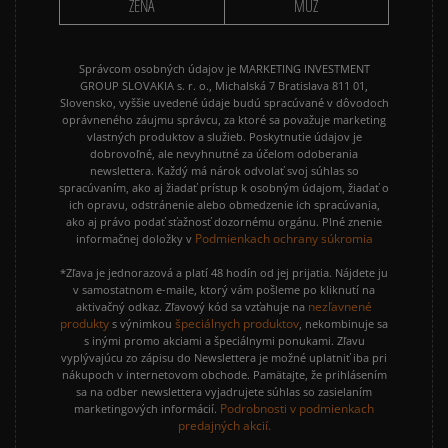
ŽENA
MUŽ
Správcom osobných údajov je MARKETING INVESTMENT
GROUP SLOVAKIA s. r. o., Michalská 7 Bratislava 811 01,
Slovensko, vyššie uvedené údaje budú spracúvané v dôvodoch
oprávneného záujmu správcu, za ktoré sa považuje marketing
vlastných produktov a služieb. Poskytnutie údajov je
dobrovoľné, ale nevyhnutné za účelom odoberania
newslettera. Každý má nárok odvolať svoj súhlas so
spracúvaním, ako aj žiadať prístup k osobným údajom, žiadať o
ich opravu, odstránenie alebo obmedzenie ich spracúvania,
ako aj právo podať sťažnosť dozornému orgánu. Plné znenie
Podmienkach ochrany súkromia
informačnej doložky v
*Zľava je jednorazová a platí 48 hodín od jej prijatia. Nájdete ju
v samostatnom e-maile, ktorý vám pošleme po kliknutí na
nezľavnené
aktivačný odkaz. Zľavový kód sa vzťahuje na
produkty
špeciálnych produktov
s výnimkou
, nekombinuje sa
s inými promo akciami a špeciálnymi ponukami. Zľavu
vyplývajúcu zo zápisu do Newslettera je možné uplatniť iba pri
nákupoch v internetovom obchode. Pamätajte, že prihlásením
sa na odber newslettera vyjadrujete súhlas so zasielaním
Podrobnosti v podmienkach
marketingových informácií.
predajných akcií.