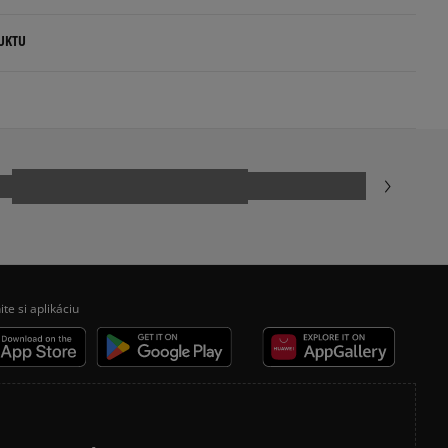
.
UKTU
ovné dni.
p S.A.
ia:
kamenná pobočka, výdejné boxy: Z-BOX),
esu,
odukt nemá žiadne recenzie
jni.
ite si aplikáciu