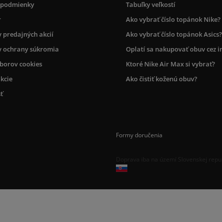
 podmienky
Tabuľky veľkostí
r
Ako vybrať číslo topánok Nike?
 predajných akcií
Ako vybrať číslo topánok Asics?
 ochrany súkromia
Oplatí sa nakupovať obuv cez i
úborov cookies
Ktoré Nike Air Max si vybrať?
kcie
Ako čistiť koženú obuv?
ť
Formy doručenia
Doprava iba na území Slovenskej repu