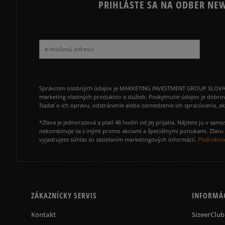
PRIHLÁSTE SA NA ODBER NEW
Správcom osobných údajov je MARKETING INVESTMENT GROUP SLOVAKIA s.
marketing vlastných produktov a služieb. Poskytnutie údajov je dobro
žiadať o ich opravu, odstránenie alebo obmedzenie ich spracúvania, 
*Zľava je jednorazová a platí 48 hodín od jej prijatia. Nájdete ju v s
nekombinuje sa s inými promo akciami a špeciálnymi ponukami. Zľavu v
Podrobnos
vyjadrujete súhlas so zasielaním marketingových informácií.
ZÁKAZNÍCKY SERVIS
INFORMÁ
Kontakt
SizeerClub