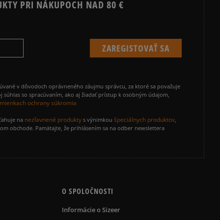
UKTY PRI NÁKUPOCH NAD 80 €
cúvané v dôvodoch oprávneného záujmu správcu, za ktoré sa považuje
j súhlas so spracúvaním, ako aj žiadať prístup k osobným údajom,
mienkach ochrany súkromia
nezľavnené produkty
špeciálnych produktov
zťahuje na
s výnimkou
,
vom obchode. Pamätajte, že prihlásením sa na odber newslettera
O SPOLOČNOSTI
Informácie o Sizeer