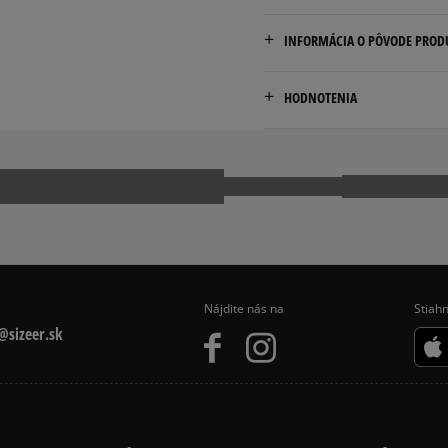
Doručenie zadarmo od 80 €
INFORMÁCIA O PÔVODE PROD
Dodacia lehota: 2 až 6 prac
Marketing Investment Grou
Dostupné spôsoby doručen
HODNOTENIA
os. Dywizjonu 303 Paw. 1
kuriér,
31-871 Cracow, Poland
packeta (zásielkovňa - 
slovenská pošta - na adr
contact@miggroup.com
Pr
osobné prevzatie v preda
Dostupné spôsoby platby:
prevod,
kartou,
platba na dobierku.
Nájdite nás na
Stiahn
sizeer.sk