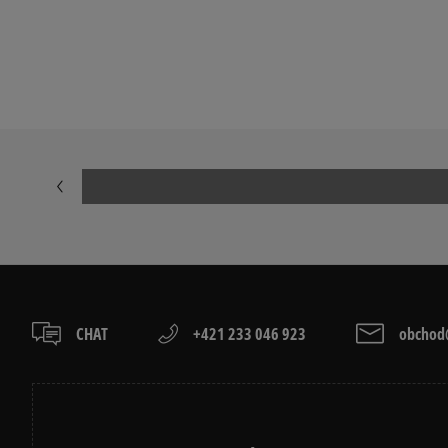
CHAT
+421 233 046 923
obchod@