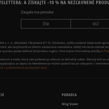
SLETTERA: A ZÍSKAJTE -10 % NA NEZĽAVNENÉ PROD
Zaujala ma ponuka:
ŽENA
MUŽ
 r. o., Michalská 7 Bratislava 811 01, Slovensko, vyššie uvedené údaje budú spra
voľné, ale nevyhnutné za účelom odoberania newslettera. Každý má nárok odvolať svo
Pod
ako aj právo podať sťažnosť dozornému orgánu. Plné znenie informačnej doložky v
amostatnom e-maile, ktorý vám pošleme po kliknutí na aktivačný odkaz. Zľavový kód sa v
yplývajúcu zo zápisu do Newslettera je možné uplatniť iba pri nákupoch v interneto
ti v podmienkach predajných akcií.
CIE
PORADCA
Blog Sizeer