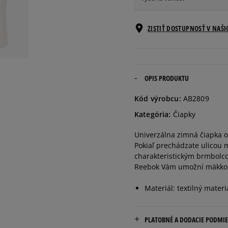
ONE SIZE
Informovať o d
ZISTIŤ DOSTUPNOSŤ V NAŠ
OPIS PRODUKTU
Kód výrobcu:
AB2809
Kategória:
Čiapky
Univerzálna zimná čiapka od
Pokiaľ prechádzate ulicou m
charakteristickým brmbolcom
Reebok Vám umožní mäkkos
Materiál: textilný materi
PLATOBNÉ A DODACIE PODMI