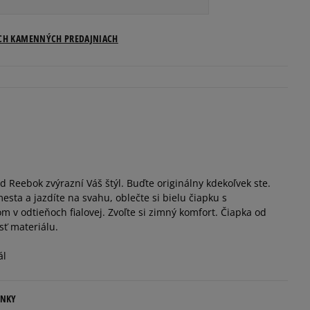
ostupnosti
ICH KAMENNÝCH PREDAJNIACH
 Reebok zvýrazní Váš štýl. Buďte originálny kdekoľvek ste.
esta a jazdíte na svahu, oblečte si bielu čiapku s
 v odtieňoch fialovej. Zvoľte si zimný komfort. Čiapka od
ť materiálu.
ál
ENKY