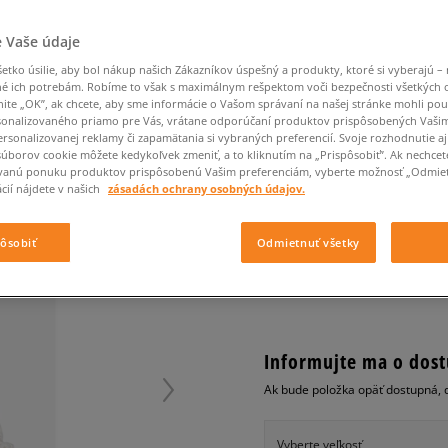
Converse Chuck Taylor
Havaianas
Starostlivosť o obuv
Confront
Champion
EMU Australia
Starostlivosť o obuv
Boxerky
All Star
Dickies
Čiapky
Converse
Confront
Ellesse
Čiapky
Klobúky
 Vaše údaje
Nike Air Max 90
BEANIE
Saucony
Šály a rukavice
Crocs
Converse
Fila
Rukavice
Starostlivosť o obuv
tko úsilie, aby bol nákup našich Zákazníkov úspešný a produkty, ktoré si vyberajú – 
Nike Air Max DN8
Clarks
Dr. Martens
DC
Jansport
é ich potrebám. Robíme to však s maximálnym rešpektom voči bezpečnosti všetkých
Klobúky
Čiapky
REEBOK ČIAPKA OW U
Nike Air Force 1 LV8
nite „OK”, ak chcete, aby sme informácie o Vašom správaní na našej stránke mohli pou
Eastpak
Dickies
Jordan
Rukavice
onalizovaného priamo pre Vás, vrátane odporúčaní produktov prispôsobených Vaši
Jordan 4
unisex, čiapky
Empire
Eastpak
Lacoste
rsonalizovanej reklamy či zapamätania si vybraných preferencií. Svoje rozhodnutie aj
New Balance 530
súborov cookie môžete kedykoľvek zmeniť, a to kliknutím na „Prispôsobiť”. Ak nechcet
0.0
(
0
)
vanú ponuku produktov prispôsobenú Vašim preferenciám, vyberte možnosť „Odmiet
New Balance 1906
cií nájdete v našich
zásadách ochrany osobných údajov.
19,95
€
Puma Speedcat
cena s 
Puma Suede XL
pôsobiť
Odmietnuť všetky
Puma Palermo
+ 20 BODOV V
SIZEERCLU
Asics Gel-NYC Rugged
Informujte ma o dost
Ak bude položka opäť dostupná, 
Vyberte veľkosť