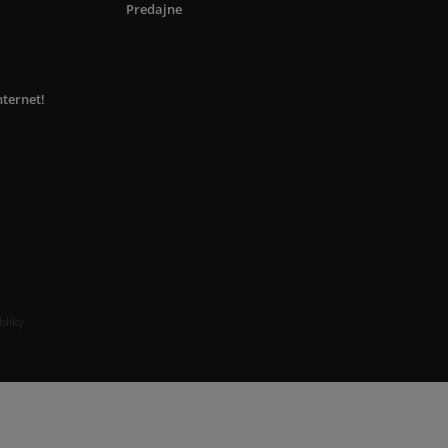
Predajne
nternet!
bliky