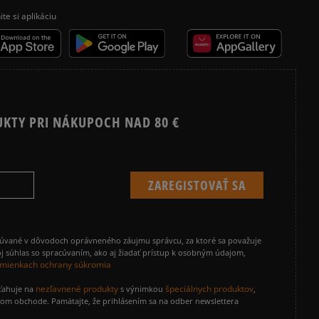
ite si aplikáciu
UKTY PRI NÁKUPOCH NAD 80 €
cúvané v dôvodoch oprávneného záujmu správcu, za ktoré sa považuje
j súhlas so spracúvaním, ako aj žiadať prístup k osobným údajom,
mienkach ochrany súkromia
nezľavnené produkty
špeciálnych produktov
zťahuje na
s výnimkou
,
vom obchode. Pamätajte, že prihlásením sa na odber newslettera