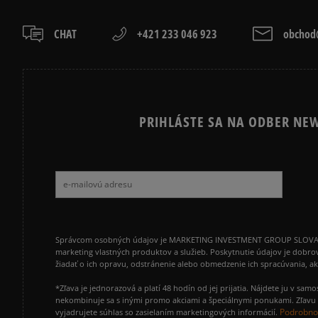
CHAT
+421 233 046 923
obchod@
PRIHLÁSTE SA NA ODBER NEW
Správcom osobných údajov je MARKETING INVESTMENT GROUP SLOVAKIA s.
marketing vlastných produktov a služieb. Poskytnutie údajov je dobro
žiadať o ich opravu, odstránenie alebo obmedzenie ich spracúvania, 
*Zľava je jednorazová a platí 48 hodín od jej prijatia. Nájdete ju v s
nekombinuje sa s inými promo akciami a špeciálnymi ponukami. Zľavu v
Podrobnos
vyjadrujete súhlas so zasielaním marketingových informácií.