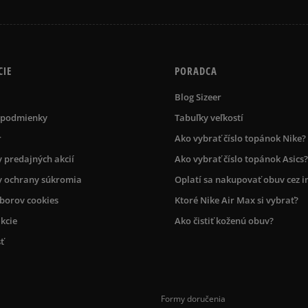
CIE
PORADCA
Blog Sizeer
 podmienky
Tabuľky veľkostí
r
Ako vybrať číslo topánok Nike?
 predajných akcií
Ako vybrať číslo topánok Asics?
 ochrany súkromia
Oplatí sa nakupovať obuv cez i
úborov cookies
Ktoré Nike Air Max si vybrať?
kcie
Ako čistiť koženú obuv?
ť
Formy doručenia