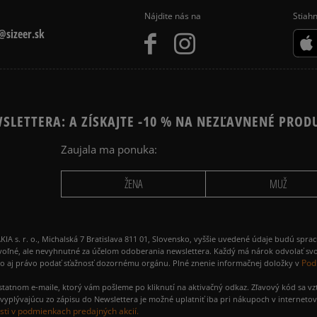
Nájdite nás na
Stiahn
sizeer.sk
SLETTERA: A ZÍSKAJTE -10 % NA NEZĽAVNENÉ PROD
Zaujala ma ponuka:
ŽENA
MUŽ
 r. o., Michalská 7 Bratislava 811 01, Slovensko, vyššie uvedené údaje budú spra
voľné, ale nevyhnutné za účelom odoberania newslettera. Každý má nárok odvolať svo
Pod
ako aj právo podať sťažnosť dozornému orgánu. Plné znenie informačnej doložky v
amostatnom e-maile, ktorý vám pošleme po kliknutí na aktivačný odkaz. Zľavový kód sa v
yplývajúcu zo zápisu do Newslettera je možné uplatniť iba pri nákupoch v interneto
ti v podmienkach predajných akcií.