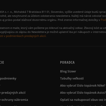
 r. o., Michalská 7 Bratislava 811 01, Slovensko, vyššie uvedené údaje budú spra
voľné, ale nevyhnutné za účelom odoberania newslettera. Každý má nárok odvolať svo
Pod
ako aj právo podať sťažnosť dozornému orgánu. Plné znenie informačnej doložky v
amostatnom e-maile, ktorý vám pošleme po kliknutí na aktivačný odkaz. Zľavový kód sa v
yplývajúcu zo zápisu do Newslettera je možné uplatniť iba pri nákupoch v interneto
ti v podmienkach predajných akcií.
CIE
PORADCA
Blog Sizeer
 podmienky
Tabuľky veľkostí
r
Ako vybrať číslo topánok Nike?
 predajných akcií
Ako vybrať číslo topánok Asics?
 ochrany súkromia
Oplatí sa nakupovať obuv cez i