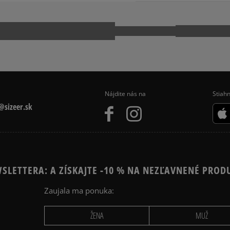
kuriér,
DE-91074 Herzogenaurach
packeta (zásielkovňa - 
slovenská pošta - na adr
service@puma.com
Pr
osobné prevzatie v preda
Dostupné spôsoby platby:
prevod,
kartou,
platba na dobierku.
Nájdite nás na
Stiahn
sizeer.sk
SLETTERA: A ZÍSKAJTE -10 % NA NEZĽAVNENÉ PROD
Zaujala ma ponuka:
ŽENA
MUŽ