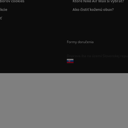
úborov cookies
Ktoré Nike Air Max si vybrať?
kcie
Ako čistiť koženú obuv?
ť
Formy doručenia
Doprava iba na území Slovenskej repu