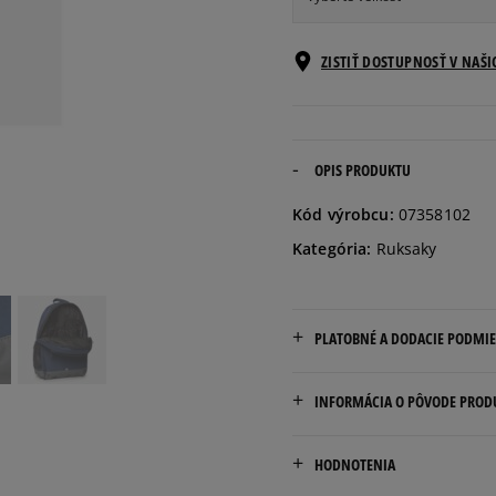
ONE SIZE
Informovať o d
ZISTIŤ DOSTUPNOSŤ V NAŠ
OPIS PRODUKTU
Kód výrobcu:
07358102
Kategória:
Ruksaky
PLATOBNÉ A DODACIE PODMI
Doručenie zadarmo od 80 €
INFORMÁCIA O PÔVODE PROD
Dodacia lehota: 2 až 6 prac
PUMA SE
Dostupné spôsoby doručen
HODNOTENIA
PUMA Way 1