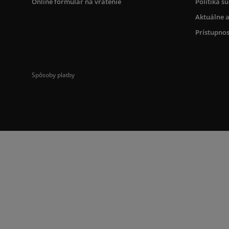
Online formulár na vrátenie
Politika s
Aktuálne a
Prístupnos
Spôsoby platby