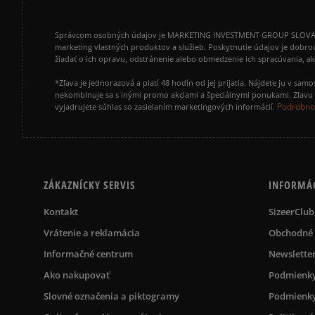
Správcom osobných údajov je MARKETING INVESTMENT GROUP SLOVAKIA s.
marketing vlastných produktov a služieb. Poskytnutie údajov je dobro
žiadať o ich opravu, odstránenie alebo obmedzenie ich spracúvania, 
*Zľava je jednorazová a platí 48 hodín od jej prijatia. Nájdete ju v s
nekombinuje sa s inými promo akciami a špeciálnymi ponukami. Zľavu v
Podrobnos
vyjadrujete súhlas so zasielaním marketingových informácií.
ZÁKAZNÍCKY SERVIS
INFORMÁ
Kontakt
SizeerClub
Vrátenie a reklamácia
Obchodné
Informačné centrum
Newslette
Ako nakupovať
Podmienky
Slovné označenia a piktogramy
Podmienky