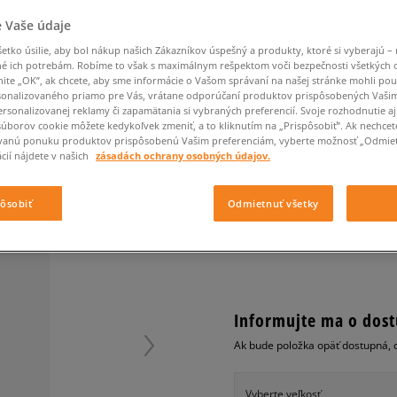
Converse Chuck Taylor
Havaianas
Ľadvinky
Confront
Champion
EMU Australia
All Star
Klobúky
Ľadvinky
 Vaše údaje
Dickies
Klobúky
Converse
Confront
Ellesse
Nike Air Max 90
Tašky
Klobúky
Saucony
Peráčníky
Crocs
Converse
Fila
tko úsilie, aby bol nákup našich Zákazníkov úspešný a produkty, ktoré si vyberajú – 
Nike Air Max DN8
-50 % na druhé balenie
Rukavice
é ich potrebám. Robíme to však s maximálnym rešpektom voči bezpečnosti všetkých
Clarks
Dr. Martens
DC
Jansport
ponožiek
nite „OK”, ak chcete, aby sme informácie o Vašom správaní na našej stránke mohli pou
PUMA RUKSAK BUZZ
Nike Air Force 1 LV8
-50 % na druhé balení
Eastpak
Dickies
Jordan
onalizovaného priamo pre Vás, vrátane odporúčaní produktov prispôsobených Vaši
ponožek
Jordan 4
unisex, ruksaky
rsonalizovanej reklamy či zapamätania si vybraných preferencií. Svoje rozhodnutie aj
Empire
Eastpak
Lacoste
súborov cookie môžete kedykoľvek zmeniť, a to kliknutím na „Prispôsobiť”. Ak nechcet
New Balance 530
vanú ponuku produktov prispôsobenú Vašim preferenciám, vyberte možnosť „Odmiet
0.0
(
0
)
New Balance 1906
cií nájdete v našich
zásadách ochrany osobných údajov.
19,95
€
Puma Speedcat
cena s 
Puma Suede XL
pôsobiť
Odmietnuť všetky
Puma Palermo
+ 20 BODOV V
SIZEERCLU
Asics Gel-NYC Rugged
Informujte ma o dost
Ak bude položka opäť dostupná, 
Vyberte veľkosť