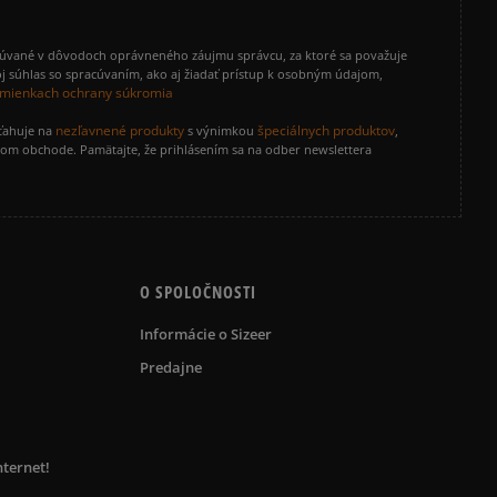
cúvané v dôvodoch oprávneného záujmu správcu, za ktoré sa považuje
j súhlas so spracúvaním, ako aj žiadať prístup k osobným údajom,
mienkach ochrany súkromia
nezľavnené produkty
špeciálnych produktov
zťahuje na
s výnimkou
,
vom obchode. Pamätajte, že prihlásením sa na odber newslettera
O SPOLOČNOSTI
Informácie o Sizeer
Predajne
nternet!