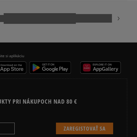
, Germany
kamenná pobočka, výdejné boxy: Z-BOX),
esu,
odukt nemá žiadne recenzie
jni.
ite si aplikáciu
UKTY PRI NÁKUPOCH NAD 80 €