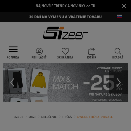
×
NAJNOVŠIE TRENDY A NOVINKY >> TU
30 DNÍ NA VÝMENU A VRÁTENIE TOVARU
PONUKA
PRIHLÁSIŤ
SCHRÁNKA
KOŠÍK
HĽADAŤ
›
›
›
›
SIZEER
MUŽI
OBLEČENIE
TRIČKÁ
O'NEILL TRIČKO PARADISE