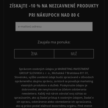
ZÍSKAJTE -10 % NA NEZĽAVNENÉ PRODUKTY
NIKE FLEECE
NIKE TECH FLEECE
NIKE SPORTSWEAR
PRI NÁKUPOCH NAD 80 €
JARNÉ OBLEČENIE
ADIDAS 3 STRIPES
ADIDAS 3 STRIPES TRIČKÁ
Zaujala ma ponuka:
ŽENA
MUŽ
Správcom osobných údajov je MARKETING INVESTMENT
GROUP SLOVAKIA s. r. o., Michalská 7 Bratislava 811 01,
Slovensko, vyššie uvedené údaje budú spracúvané v dôvodoch
oprávneného záujmu správcu, za ktoré sa považuje marketing
vlastných produktov a služieb. Poskytnutie údajov je
dobrovoľné, ale nevyhnutné za účelom odoberania
newslettera. Každý má nárok odvolať svoj súhlas so
spracúvaním, ako aj žiadať prístup k osobným údajom, žiadať o
ich opravu, odstránenie alebo obmedzenie ich spracúvania,
ako aj právo podať sťažnosť dozornému orgánu. Plné znenie