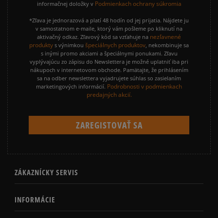
Podmienkach ochrany súkromia
informačnej doložky v
*Zľava je jednorazová a platí 48 hodín od jej prijatia. Nájdete ju
v samostatnom e-maile, ktorý vám pošleme po kliknutí na
nezľavnené
aktivačný odkaz. Zľavový kód sa vzťahuje na
produkty
špeciálnych produktov
s výnimkou
, nekombinuje sa
s inými promo akciami a špeciálnymi ponukami. Zľavu
vyplývajúcu zo zápisu do Newslettera je možné uplatniť iba pri
nákupoch v internetovom obchode. Pamätajte, že prihlásením
sa na odber newslettera vyjadrujete súhlas so zasielaním
Podrobnosti v podmienkach
marketingových informácií.
predajných akcií.
ZÁKAZNÍCKY SERVIS
INFORMÁCIE