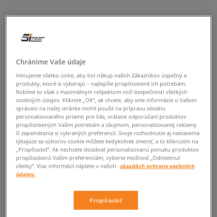
Chránime Vaše údaje
Venujeme všetko úsilie, aby bol nákup našich Zákazníkov úspešný a
produkty, ktoré si vyberajú – najlepšie prispôsobené ich potrebám.
Robíme to však s maximálnym rešpektom voči bezpečnosti všetkých
osobných údajov. Kliknite „OK”, ak chcete, aby sme informácie o Vašom
správaní na našej stránke mohli použiť na prípravu obsahu
personalizovaného priamo pre Vás, vrátane odporúčaní produktov
prispôsobených Vašim potrebám a záujmom, personalizovanej reklamy
či zapamätania si vybraných preferencií. Svoje rozhodnutie aj nastavenia
týkajúce sa súborov cookie môžete kedykoľvek zmeniť, a to kliknutím na
„Prispôsobiť”. Ak nechcete dostávať personalizovanú ponuku produktov
prispôsobenú Vašim preferenciám, vyberte možnosť „Odmietnuť
všetky”. Viac informácií nájdete v našich
zásadách ochrany osobných
údajov.
Prispôsobiť