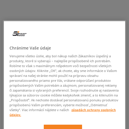
Chránime Vaše údaje
Venujeme všetko úsilie, aby bol nákup našich Zákazníkov úspešný a
produkty, ktoré si vyberajú – najlepšie prispôsobené ich potrebám.
Robíme to však s maximálnym rešpektom voči bezpečnosti všetkých
osobných údajov. Kliknite „OK”, ak chcete, aby sme informácie o Vašom
správaní na našej stránke mohli použiť na prípravu obsahu
personalizovaného priamo pre Vás, vrátane odporúčaní produktov
prispôsobených Vašim potrebám a záujmom, personalizovanej reklamy
či zapamätania si vybraných preferencií. Svoje rozhodnutie aj nastavenia
týkajúce sa súborov cookie môžete kedykoľvek zmeniť, a to kliknutím na
„Prispôsobiť”. Ak nechcete dostávať personalizovanú ponuku produktov
prispôsobenú Vašim preferenciám, vyberte možnosť „Odmietnuť
všetky”. Viac informácií nájdete v našich
zásadách ochrany osobných
údajov.