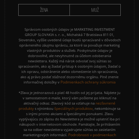
ŽENA
MUŽ
Správcom osobných údajov je MARKETING INVESTMENT
GROUP SLOVAKIA s. r. o., Michalská 7 Bratislava 811 01,
Slovensko, vyššie uvedené údaje budú spracúvané v dôvodoch
oprávneného záujmu správcu, za ktoré sa považuje marketing
vlastných produktov a služieb. Poskytnutie údajov je
dobrovoľné, ale nevyhnutné za účelom odoberania
newslettera. Každý má nárok odvolať svoj súhlas so
spracúvaním, ako aj žiadať prístup k osobným údajom, žiadať o
ich opravu, odstránenie alebo obmedzenie ich spracúvania,
ako aj právo podať sťažnosť dozornému orgánu. Plné znenie
Podmienkach ochrany súkromia
informačnej doložky v
*Zľava je jednorazová a platí 48 hodín od jej prijatia. Nájdete ju
v samostatnom e-maile, ktorý vám pošleme po kliknutí na
nezľavnené
aktivačný odkaz. Zľavový kód sa vzťahuje na
produkty
špeciálnych produktov
s výnimkou
, nekombinuje sa
s inými promo akciami a špeciálnymi ponukami. Zľavu
vyplývajúcu zo zápisu do Newslettera je možné uplatniť iba pri
nákupoch v internetovom obchode. Pamätajte, že prihlásením
sa na odber newslettera vyjadrujete súhlas so zasielaním
Podrobnosti v podmienkach
marketingových informácií.