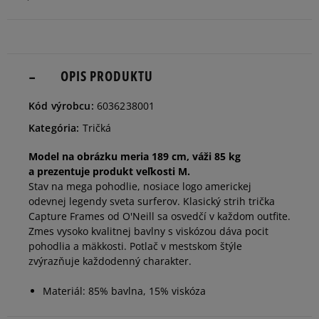
dostupnosti
Informovať o
M
dostupnosti
OPIS PRODUKTU
Informovať o
Kód výrobcu:
6036238001
L
dostupnosti
Kategória:
Tričká
Informovať o
Model na obrázku meria 189 cm, váži 85 kg
XL
dostupnosti
a prezentuje produkt veľkosti M.
Stav na mega pohodlie, nosiace logo americkej
odevnej legendy sveta surferov. Klasický strih trička
Informovať o
XXL
Capture Frames od O'Neill sa osvedčí v každom outfite.
dostupnosti
Zmes vysoko kvalitnej bavlny s viskózou dáva pocit
pohodlia a mäkkosti. Potlač v mestskom štýle
zvýrazňuje každodenný charakter.
Materiál: 85% bavlna, 15% viskóza