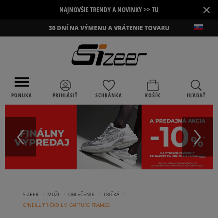
×
NAJNOVŠIE TRENDY A NOVINKY >> TU
30 DNÍ NA VÝMENU A VRÁTENIE TOVARU
PONUKA
PRIHLÁSIŤ
SCHRÁNKA
KOŠÍK
HĽADAŤ
›
›
›
›
SIZEER
MUŽI
OBLEČENIE
TRIČKÁ
O'NEILL TRIČKO LM CAPTURE FRAMES