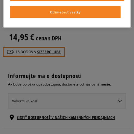
O'NEILL ŠÁL AC MAFIA
pánske, šály
Odmietnuť všetky
0.0
(
0
)
14,95
€
cena s DPH
+ 15 BODOV V
SIZEERCLUBE
Informujte ma o dostupnosti
Ak bude položka opäť dostupná, dostanete od nás oznámenie.
Vyberte veľkosť
ZISTIŤ DOSTUPNOSŤ V NAŠICH KAMENNÝCH PREDAJNIACH
ONE SIZE
Informovať o dostupnosti