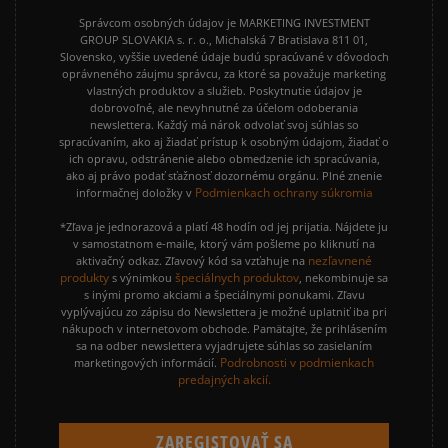
Správcom osobných údajov je MARKETING INVESTMENT
GROUP SLOVAKIA s. r. o., Michalská 7 Bratislava 811 01,
Slovensko, vyššie uvedené údaje budú spracúvané v dôvodoch
oprávneného záujmu správcu, za ktoré sa považuje marketing
vlastných produktov a služieb. Poskytnutie údajov je
dobrovoľné, ale nevyhnutné za účelom odoberania
newslettera. Každý má nárok odvolať svoj súhlas so
spracúvaním, ako aj žiadať prístup k osobným údajom, žiadať o
ich opravu, odstránenie alebo obmedzenie ich spracúvania,
ako aj právo podať sťažnosť dozornému orgánu. Plné znenie
Podmienkach ochrany súkromia
informačnej doložky v
*Zľava je jednorazová a platí 48 hodín od jej prijatia. Nájdete ju
v samostatnom e-maile, ktorý vám pošleme po kliknutí na
nezľavnené
aktivačný odkaz. Zľavový kód sa vzťahuje na
produkty
špeciálnych produktov
s výnimkou
, nekombinuje sa
s inými promo akciami a špeciálnymi ponukami. Zľavu
vyplývajúcu zo zápisu do Newslettera je možné uplatniť iba pri
nákupoch v internetovom obchode. Pamätajte, že prihlásením
sa na odber newslettera vyjadrujete súhlas so zasielaním
Podrobnosti v podmienkach
marketingových informácií.
predajných akcií.