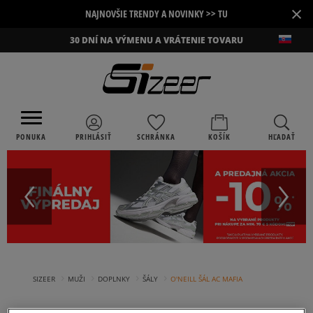
×
NAJNOVŠIE TRENDY A NOVINKY >> TU
30 DNÍ NA VÝMENU A VRÁTENIE TOVARU
PONUKA
PRIHLÁSIŤ
SCHRÁNKA
KOŠÍK
HĽADAŤ
›
›
›
›
SIZEER
MUŽI
DOPLNKY
ŠÁLY
O'NEILL ŠÁL AC MAFIA