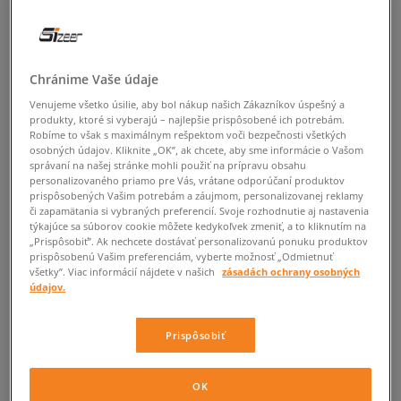
Chránime Vaše údaje
Venujeme všetko úsilie, aby bol nákup našich Zákazníkov úspešný a
produkty, ktoré si vyberajú – najlepšie prispôsobené ich potrebám.
Robíme to však s maximálnym rešpektom voči bezpečnosti všetkých
osobných údajov. Kliknite „OK”, ak chcete, aby sme informácie o Vašom
správaní na našej stránke mohli použiť na prípravu obsahu
personalizovaného priamo pre Vás, vrátane odporúčaní produktov
prispôsobených Vašim potrebám a záujmom, personalizovanej reklamy
či zapamätania si vybraných preferencií. Svoje rozhodnutie aj nastavenia
týkajúce sa súborov cookie môžete kedykoľvek zmeniť, a to kliknutím na
„Prispôsobiť”. Ak nechcete dostávať personalizovanú ponuku produktov
prispôsobenú Vašim preferenciám, vyberte možnosť „Odmietnuť
všetky”. Viac informácií nájdete v našich
zásadách ochrany osobných
údajov.
Prispôsobiť
OK