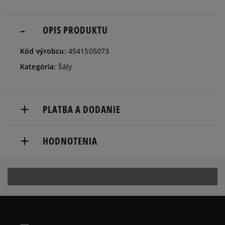
OPIS PRODUKTU
Kód výrobcu:
4541505073
Kategória:
Šály
PLATBA A DODANIE
Doručenie zadarmo od 80 €.
HODNOTENIA
Dodacia lehota: 2 až 6 pracovné dni.
Dostupné spôsoby doručenia:
Produkt nemá žiadne recenzie
kuriér,
packeta (zásielkovňa - kamenná pobočka, výdejné
boxy: Z-BOX),
slovenská pošta - na adresu,