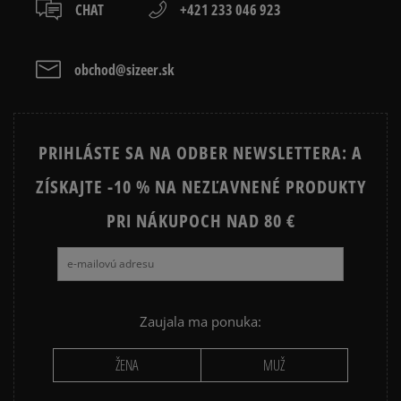
osobné prevzatie v predajni.
CHAT
+421 233 046 923
Dostupné spôsoby platby:
prevod,
kartou,
obchod@sizeer.sk
platba na dobierku.
PRIHLÁSTE SA NA ODBER NEWSLETTERA: A
ZÍSKAJTE -10 % NA NEZĽAVNENÉ PRODUKTY
PRI NÁKUPOCH NAD 80 €
Zaujala ma ponuka:
ŽENA
MUŽ