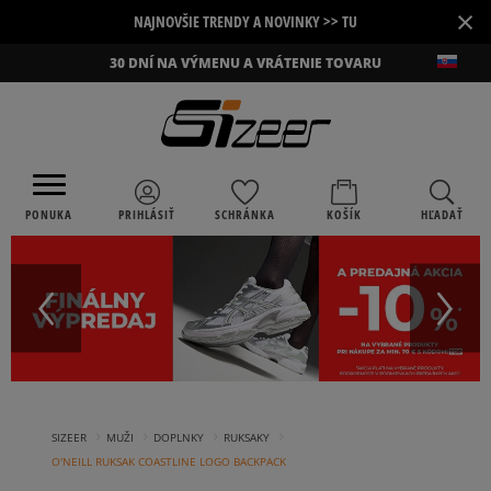
×
NAJNOVŠIE TRENDY A NOVINKY >> TU
30 DNÍ NA VÝMENU A VRÁTENIE TOVARU
PONUKA
PRIHLÁSIŤ
SCHRÁNKA
KOŠÍK
HĽADAŤ
›
›
›
›
SIZEER
MUŽI
DOPLNKY
RUKSAKY
O'NEILL RUKSAK COASTLINE LOGO BACKPACK