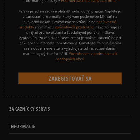
Podmienkach ochrany súkromia
informačnej doložky v
*Zľava je jednorazová a platí 48 hodín od jej prijatia. Nájdete ju
v samostatnom e-maile, ktorý vám pošleme po kliknutí na
nezľavnené
aktivačný odkaz. Zľavový kód sa vzťahuje na
produkty
špeciálnych produktov
s výnimkou
, nekombinuje sa
s inými promo akciami a špeciálnymi ponukami. Zľavu
vyplývajúcu zo zápisu do Newslettera je možné uplatniť iba pri
nákupoch v internetovom obchode. Pamätajte, že prihlásením
sa na odber newslettera vyjadrujete súhlas so zasielaním
Podrobnosti v podmienkach
marketingových informácií.
predajných akcií.
ZÁKAZNÍCKY SERVIS
INFORMÁCIE