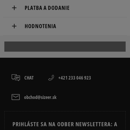
PLATBA A DODANIE
Doručenie zadarmo od 80 €.
HODNOTENIA
Dodacia lehota: 2 až 6 pracovné dni.
Dostupné spôsoby doručenia:
Produkt nemá žiadne recenzie
kuriér,
packeta (zásielkovňa - kamenná pobočka, výdejné
boxy: Z-BOX),
slovenská pošta - na adresu,
osobné prevzatie v predajni.
CHAT
+421 233 046 923
Dostupné spôsoby platby:
prevod,
kartou,
obchod@sizeer.sk
platba na dobierku.
PRIHLÁSTE SA NA ODBER NEWSLETTERA: A