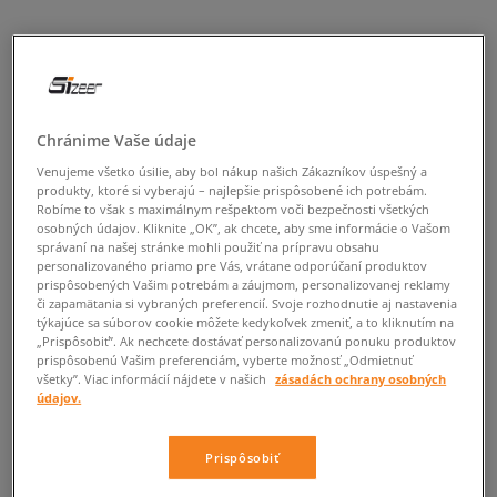
Chránime Vaše údaje
Venujeme všetko úsilie, aby bol nákup našich Zákazníkov úspešný a
produkty, ktoré si vyberajú – najlepšie prispôsobené ich potrebám.
Robíme to však s maximálnym rešpektom voči bezpečnosti všetkých
osobných údajov. Kliknite „OK”, ak chcete, aby sme informácie o Vašom
správaní na našej stránke mohli použiť na prípravu obsahu
personalizovaného priamo pre Vás, vrátane odporúčaní produktov
prispôsobených Vašim potrebám a záujmom, personalizovanej reklamy
či zapamätania si vybraných preferencií. Svoje rozhodnutie aj nastavenia
týkajúce sa súborov cookie môžete kedykoľvek zmeniť, a to kliknutím na
„Prispôsobiť”. Ak nechcete dostávať personalizovanú ponuku produktov
prispôsobenú Vašim preferenciám, vyberte možnosť „Odmietnuť
všetky”. Viac informácií nájdete v našich
zásadách ochrany osobných
údajov.
Prispôsobiť