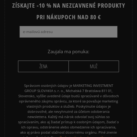
ZÍSKAJTE -10 % NA NEZĽAVNENÉ PRODUKTY
PRI NÁKUPOCH NAD 80 €
Zaujala ma ponuka:
ŽENA
MUŽ
Správcom osobných údajov je MARKETING INVESTMENT
GROUP SLOVAKIA s. r. o., Michalská 7 Bratislava 811 01,
Slovensko, vyššie uvedené údaje budú spracúvané v dôvodoch
oprávneného záujmu správcu, za ktoré sa považuje marketing
vlastných produktov a služieb. Poskytnutie údajov je
dobrovoľné, ale nevyhnutné za účelom odoberania
newslettera. Každý má nárok odvolať svoj súhlas so
spracúvaním, ako aj žiadať prístup k osobným údajom, žiadať o
ich opravu, odstránenie alebo obmedzenie ich spracúvania,
ako aj právo podať sťažnosť dozornému orgánu. Plné znenie