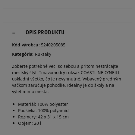
OPIS PRODUKTU
Kód výrobcu:
5240205085
Kategória:
Ruksaky
Zoberte potrebné veci so sebou a pritom nestrácajte
mestský štýl. Tmavomodrý ruksak COASTLINE O'NEILL
uskladní všetko, čo je nevyhnutné. Vybavený predným
vačkom zaručuje pohodlie. Ideálny je do školy a na
výlet mimo mesta.
Materiál: 100% polyester
Podšívka: 100% polyamid
Rozmery: 42 x 31 x 15 cm
Objem: 20 l