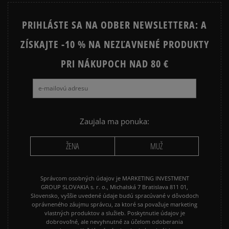
STAR
PRIHLÁSTE SA NA ODBER NEWSLETTERA: A
JORDAN 4
NEW BALANCE 740
ZÍSKAJTE -10 % NA NEZĽAVNENÉ PRODUKTY
NEW BALANCE 9060
NIKE AIR FORCE 1
NIKE AIR FORCE 1 07
PRI NÁKUPOCH NAD 80 €
NIKE AIR FORCE 1 LV8
NIKE AIR MAX 90
NIKE DUNK
NIKE P-6000
NIKE SHOX
PUMA SUEDE
REEBOK CLASSIC
Zaujala ma ponuka:
VANS OLD SKOOL
VANS SK8
ŽENA
MUŽ
Správcom osobných údajov je MARKETING INVESTMENT
GROUP SLOVAKIA s. r. o., Michalská 7 Bratislava 811 01,
Slovensko, vyššie uvedené údaje budú spracúvané v dôvodoch
oprávneného záujmu správcu, za ktoré sa považuje marketing
vlastných produktov a služieb. Poskytnutie údajov je
dobrovoľné, ale nevyhnutné za účelom odoberania