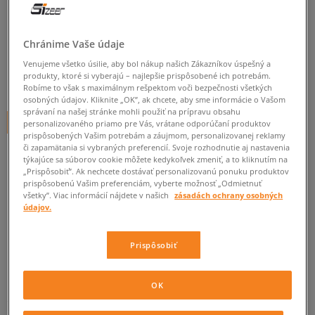
O'NEILL RIPTIDES
pánske, tenisky
Chránime Vaše údaje
0.0
(
0
)
Venujeme všetko úsilie, aby bol nákup našich Zákazníkov úspešný a
produkty, ktoré si vyberajú – najlepšie prispôsobené ich potrebám.
79,95
€
cena s DPH
Robíme to však s maximálnym rešpektom voči bezpečnosti všetkých
osobných údajov. Kliknite „OK”, ak chcete, aby sme informácie o Vašom
správaní na našej stránke mohli použiť na prípravu obsahu
+ 80 BODOV V
SIZEERCLUBE
personalizovaného priamo pre Vás, vrátane odporúčaní produktov
prispôsobených Vašim potrebám a záujmom, personalizovanej reklamy
či zapamätania si vybraných preferencií. Svoje rozhodnutie aj nastavenia
týkajúce sa súborov cookie môžete kedykoľvek zmeniť, a to kliknutím na
„Prispôsobiť”. Ak nechcete dostávať personalizovanú ponuku produktov
Informujte ma o dostupnosti
prispôsobenú Vašim preferenciám, vyberte možnosť „Odmietnuť
všetky”. Viac informácií nájdete v našich
zásadách ochrany osobných
Ak bude položka opäť dostupná, dostanete od nás oznámenie.
údajov.
Vyberte veľkosť
Prispôsobiť
Veľkosti EU
Veľkosti US
ZISTIŤ DOSTUPNOSŤ V NAŠICH KAMENNÝCH PREDAJNIACH
OK
41
26,5 cm
Informovať o dostupnosti