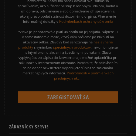
newslettera. Každý má nárok odvolať svoj súhlas so
spracúvaním, ako aj žiadať prístup k osobným údajom, žiadať o
ich opravu, odstránenie alebo obmedzenie ich spracúvania,
ako aj právo podať sťažnosť dozornému orgánu. Plné znenie
Podmienkach ochrany súkromia
informačnej doložky v
*Zľava je jednorazová a platí 48 hodín od jej prijatia. Nájdete ju
v samostatnom e-maile, ktorý vám pošleme po kliknutí na
nezľavnené
aktivačný odkaz. Zľavový kód sa vzťahuje na
produkty
špeciálnych produktov
s výnimkou
, nekombinuje sa
s inými promo akciami a špeciálnymi ponukami. Zľavu
vyplývajúcu zo zápisu do Newslettera je možné uplatniť iba pri
nákupoch v internetovom obchode. Pamätajte, že prihlásením
sa na odber newslettera vyjadrujete súhlas so zasielaním
Podrobnosti v podmienkach
marketingových informácií.
predajných akcií.
ZÁKAZNÍCKY SERVIS