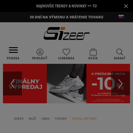
×
NAJNOVŠIE TRENDY A NOVINKY >> TU
30 DNÍ NA VÝMENU A VRÁTENIE TOVARU
PONUKA
PRIHLÁSIŤ
SCHRÁNKA
KOŠÍK
HĽADAŤ
›
›
›
›
SIZEER
MUŽI
OBUV
TENISKY
O'NEILL RIPTIDES