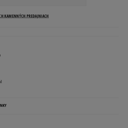
Veľkosti US
ICH KAMENNÝCH PREDAJNIACH
Informovať o dostupnosti
Informovať o dostupnosti
0
Informovať o dostupnosti
Informovať o dostupnosti
ál
Informovať o dostupnosti
ENKY
Informovať o dostupnosti
.