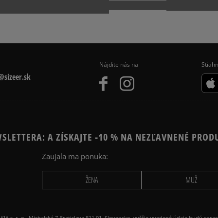
E 1 LV8
NIKE AIR MAX 90
PUMA SUEDE
Nájdite nás na
Stiahn
sizeer.sk
SLETTERA: A ZÍSKAJTE -10 % NA NEZĽAVNENÉ PROD
Zaujala ma ponuka:
ŽENA
MUŽ
 r. o., Michalská 7 Bratislava 811 01, Slovensko, vyššie uvedené údaje budú spra