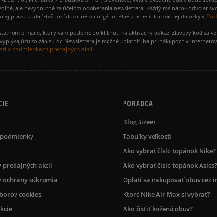
voľné, ale nevyhnutné za účelom odoberania newslettera. Každý má nárok odvolať svo
Pod
ako aj právo podať sťažnosť dozornému orgánu. Plné znenie informačnej doložky v
amostatnom e-maile, ktorý vám pošleme po kliknutí na aktivačný odkaz. Zľavový kód sa v
yplývajúcu zo zápisu do Newslettera je možné uplatniť iba pri nákupoch v interneto
ti v podmienkach predajných akcií.
CIE
PORADCA
Blog Sizeer
 podmienky
Tabuľky veľkostí
r
Ako vybrať číslo topánok Nike?
 predajných akcií
Ako vybrať číslo topánok Asics?
 ochrany súkromia
Oplatí sa nakupovať obuv cez i
úborov cookies
Ktoré Nike Air Max si vybrať?
kcie
Ako čistiť koženú obuv?