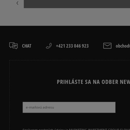
NIKE AIR FORCE 1 07
NIKE AIR FORC
NIKE P-6000
NIKE SHOX
VANS OLD SKOOL
VANS SK8
CHAT
+421 233 046 923
obchod@
PRIHLÁSTE SA NA ODBER NEW
Správcom osobných údajov je MARKETING INVESTMENT GROUP SLOVAKIA s.