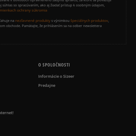
j súhlas so spracúvaním, ako aj žiadať prístup k osobným údajom,
mienkach ochrany súkromia
nezľavnené produkty
špeciálnych produktov
zťahuje na
s výnimkou
,
vom obchode. Pamätajte, že prihlásením sa na odber newslettera
O SPOLOČNOSTI
Informácie o Sizeer
Predajne
nternet!