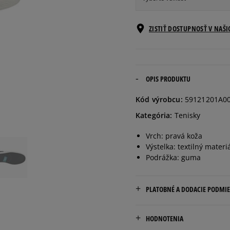
Veľkosti EU
ZISTIŤ DOSTUPNOSŤ V NAŠ
41
26,5 cm
42
27 cm
OPIS PRODUKTU
Kód výrobcu:
59121201A0
43
28 cm
Kategória:
Tenisky
Vrch: pravá koža
44
28,5 cm
Výstelka: textilný materi
Podrážka: guma
45
29,5 cm
PLATOBNÉ A DODACIE PODMI
46
30 cm
Doručenie zadarmo od 80 €
HODNOTENIA