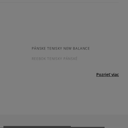
ovné dni.
ia:
odukt nemá žiadne recenzie
kamenná pobočka, výdejné boxy: Z-BOX),
esu,
jni.
PÁNSKE TENISKY NEW BALANCE
REEBOK TENISKY PÁNSKÉ
PÁNSKÉ BIELE TENISKY
Pozrieť viac
ADIDAS SAMBA
AR
JORDAN AIR 1
NIKE AIR FORCE 1