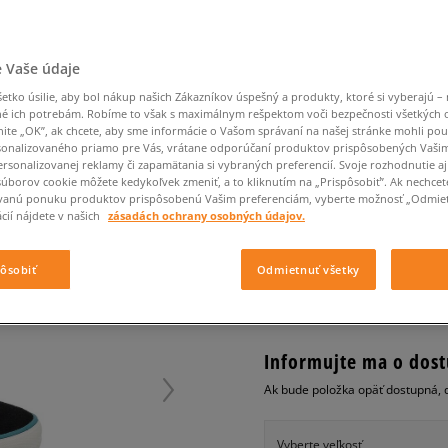
Converse Chuck Taylor
Havaianas
Starostlivosť o obuv
Confront
Champion
EMU Australia
Starostlivosť o obuv
Boxerky
All Star
Nike React
Dickies
Čiapky
Converse
Confront
Ellesse
Čiapky
Klobúky
Nike Air Max 90
Nike Air Force 1
Saucony
Šály a rukavice
Crocs
Converse
Fila
Rukavice
Starostlivosť o obuv
 Vaše údaje
Nike Air Max DN8
Clarks
Dr. Martens
DC
Jansport
Klobúky
Čiapky
O'NEILL PSYCHOMLX
Nike Air Force 1 LV8
tko úsilie, aby bol nákup našich Zákazníkov úspešný a produkty, ktoré si vyberajú – 
Eastpak
Dickies
Jordan
é ich potrebám. Robíme to však s maximálnym rešpektom voči bezpečnosti všetkých
Rukavice
Jordan 4
pánske, tenisky
nite „OK”, ak chcete, aby sme informácie o Vašom správaní na našej stránke mohli pou
Empire
Eastpak
Lacoste
New Balance 530
onalizovaného priamo pre Vás, vrátane odporúčaní produktov prispôsobených Vaši
0.0
(
0
)
rsonalizovanej reklamy či zapamätania si vybraných preferencií. Svoje rozhodnutie aj
New Balance 1906
súborov cookie môžete kedykoľvek zmeniť, a to kliknutím na „Prispôsobiť”. Ak nechcet
94,95
€
vanú ponuku produktov prispôsobenú Vašim preferenciám, vyberte možnosť „Odmiet
Puma Speedcat
cena s 
cií nájdete v našich
zásadách ochrany osobných údajov.
Puma Suede XL
Puma Palermo
+ 95 BODOV V
SIZEERCLU
pôsobiť
Odmietnuť všetky
Asics Gel-NYC Rugged
Informujte ma o dost
Ak bude položka opäť dostupná, 
Vyberte veľkosť