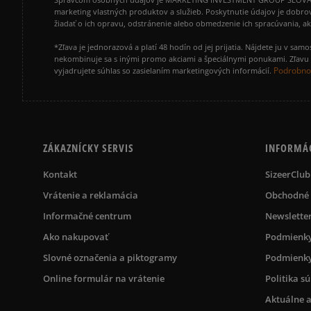
marketing vlastných produktov a služieb. Poskytnutie údajov je dobro
žiadať o ich opravu, odstránenie alebo obmedzenie ich spracúvania, 
*Zľava je jednorazová a platí 48 hodín od jej prijatia. Nájdete ju v s
nekombinuje sa s inými promo akciami a špeciálnymi ponukami. Zľavu v
Podrobnos
vyjadrujete súhlas so zasielaním marketingových informácií.
ZÁKAZNÍCKY SERVIS
INFORMÁ
Kontakt
SizeerClub
Vrátenie a reklamácia
Obchodné
Informačné centrum
Newslette
Ako nakupovať
Podmienky
Slovné označenia a piktogramy
Podmienky
Online formulár na vrátenie
Politika s
Aktuálne a