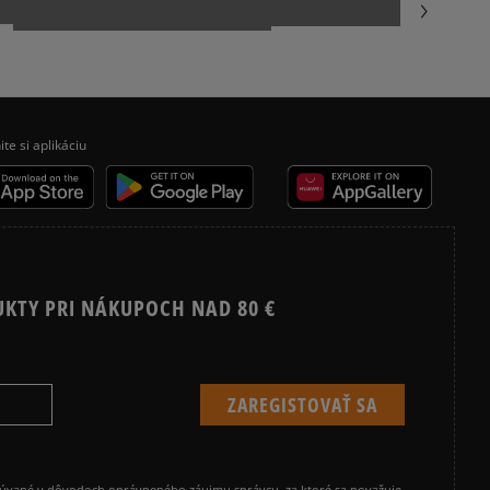
NIKE DUNK
REEBOK CLASSIC
ite si aplikáciu
UKTY PRI NÁKUPOCH NAD 80 €
cúvané v dôvodoch oprávneného záujmu správcu, za ktoré sa považuje