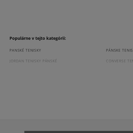
Populárne v tejto kategórii:
PANSKÉ TENISKY
PÁNSKE TENIS
JORDAN TENISKY PÁNSKÉ
CONVERSE TE
TENISKY PUMA PÁNSKE
PÁNSKE TENIS
Prezrite si populárne kolekcie pánskych tenisiek:
ADIDAS CAMPUS
ADIDAS GAZE
ADIDAS SUPERSTAR
AIR JORDAN
JORDAN 4
NEW BALANCE