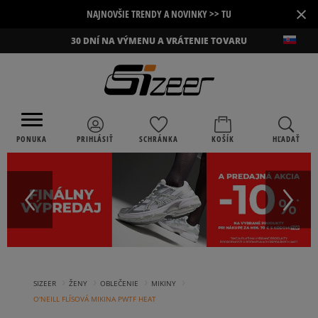
×
NAJNOVŠIE TRENDY A NOVINKY >> TU
30 DNÍ NA VÝMENU A VRÁTENIE TOVARU
PONUKA
PRIHLÁSIŤ
SCHRÁNKA
KOŠÍK
HĽADAŤ
›
›
›
›
SIZEER
ŽENY
OBLEČENIE
MIKINY
O'NEILL FLÍSOVÁ MIKINA PWTF HEAT