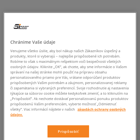
Chránime Vaše údaje
Venujeme všetko úsilie, aby bol nákup našich Zákazníkov úspešný a
produkty, ktoré si vyberajú – najlepšie prispôsobené ich potrebám.
Robíme to však s maximálnym rešpektom voči bezpečnosti všetkých
osobných údajov. Kliknite „OK”, ak chcete, aby sme informácie o Vašom
správaní na našej stránke mohli použiť na prípravu obsahu
personalizovaného priamo pre Vás, vrátane odporúčaní produktov
prispôsobených Vašim potrebám a záujmom, personalizovanej reklamy
či zapamätania si vybraných preferencií. Svoje rozhodnutie aj nastavenia
týkajúce sa súborov cookie môžete kedykoľvek zmeniť, a to kliknutím na
„Prispôsobiť”. Ak nechcete dostávať personalizovanú ponuku produktov
prispôsobenú Vašim preferenciám, vyberte možnosť „Odmietnuť
všetky”. Viac informácií nájdete v našich
zásadách ochrany osobných
údajov.
Prispôsobiť