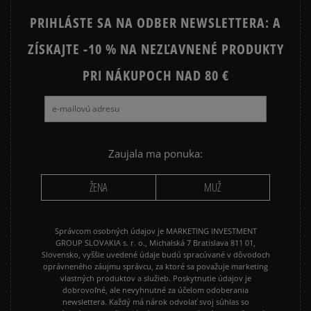
PRIHLÁSTE SA NA ODBER NEWSLETTERA: A
NIKE FLEECE
NIKE TECH FLEECE
ZÍSKAJTE -10 % NA NEZĽAVNENÉ PRODUKTY
NIKE HOODIES
NIKE SPORTSWEAR
PRI NÁKUPOCH NAD 80 €
JARNÉ OBLEČENIE
JESENNÉ OBLEČENIE
ZIMNÉ OBLEČENIE
Zaujala ma ponuka:
ŽENA
MUŽ
Správcom osobných údajov je MARKETING INVESTMENT
GROUP SLOVAKIA s. r. o., Michalská 7 Bratislava 811 01,
Slovensko, vyššie uvedené údaje budú spracúvané v dôvodoch
oprávneného záujmu správcu, za ktoré sa považuje marketing
vlastných produktov a služieb. Poskytnutie údajov je
dobrovoľné, ale nevyhnutné za účelom odoberania
newslettera. Každý má nárok odvolať svoj súhlas so