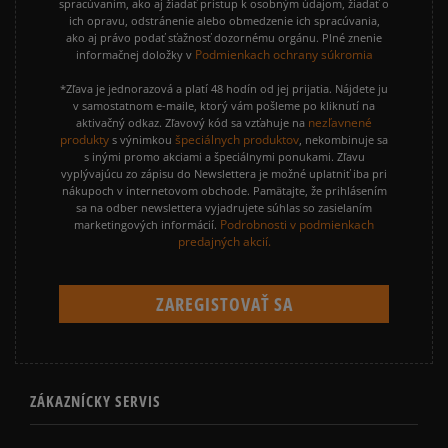
spracúvaním, ako aj žiadať prístup k osobným údajom, žiadať o
ich opravu, odstránenie alebo obmedzenie ich spracúvania,
ako aj právo podať sťažnosť dozornému orgánu. Plné znenie
Podmienkach ochrany súkromia
informačnej doložky v
*Zľava je jednorazová a platí 48 hodín od jej prijatia. Nájdete ju
v samostatnom e-maile, ktorý vám pošleme po kliknutí na
nezľavnené
aktivačný odkaz. Zľavový kód sa vzťahuje na
produkty
špeciálnych produktov
s výnimkou
, nekombinuje sa
s inými promo akciami a špeciálnymi ponukami. Zľavu
vyplývajúcu zo zápisu do Newslettera je možné uplatniť iba pri
nákupoch v internetovom obchode. Pamätajte, že prihlásením
sa na odber newslettera vyjadrujete súhlas so zasielaním
Podrobnosti v podmienkach
marketingových informácií.
predajných akcií.
ZÁKAZNÍCKY SERVIS