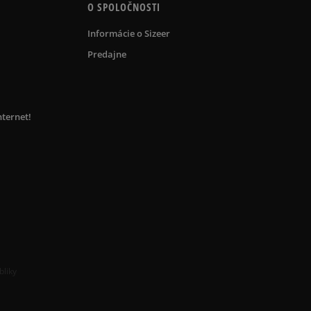
O SPOLOČNOSTI
Informácie o Sizeer
Predajne
nternet!
bliky