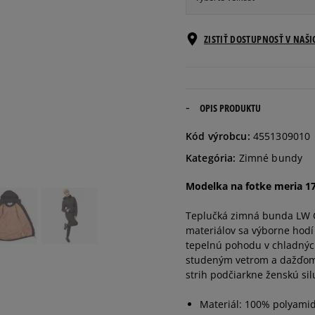
Informovať o
ZISTIŤ DOSTUPNOSŤ V NAŠ
XS
dostupnosti
Informovať o
S
dostupnosti
OPIS PRODUKTU
Informovať o
Kód výrobcu:
4551309010
M
dostupnosti
Kategória:
Zimné bundy
Informovať o
Modelka na fotke meria 17
L
dostupnosti
Teplučká zimná bunda LW C
materiálov sa výborne hodí
Informovať o
XL
dostupnosti
tepelnú pohodu v chladnýc
studeným vetrom a dažďom.
strih podčiarkne ženskú sil
Materiál: 100% polyami