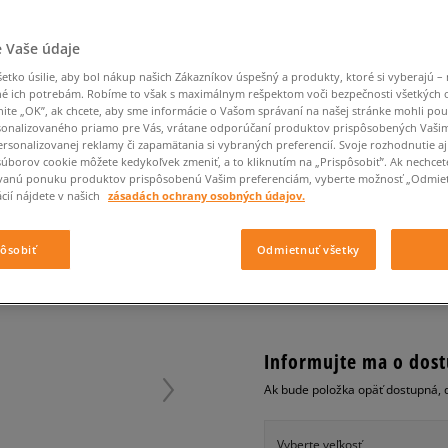
Converse Chuck Taylor
Havaianas
Starostlivosť o obuv
Confront
Champion
EMU Australia
Starostlivosť o obuv
Boxerky
All Star
Dickies
Čiapky
Converse
Confront
Ellesse
Čiapky
Klobúky
Nike Air Max 90
 Vaše údaje
Saucony
Šály a rukavice
Crocs
Converse
Fila
Rukavice
Starostlivosť o obuv
Nike Air Max DN8
tko úsilie, aby bol nákup našich Zákazníkov úspešný a produkty, ktoré si vyberajú – 
Clarks
Dr. Martens
DC
Jansport
Klobúky
Čiapky
O'NEILL BUNDA LW C
é ich potrebám. Robíme to však s maximálnym rešpektom voči bezpečnosti všetkých
Nike Air Force 1 LV8
Eastpak
Dickies
Jordan
nite „OK”, ak chcete, aby sme informácie o Vašom správaní na našej stránke mohli pou
Rukavice
Jordan 4
dámske, zimné bundy
onalizovaného priamo pre Vás, vrátane odporúčaní produktov prispôsobených Vaši
Empire
Eastpak
Lacoste
rsonalizovanej reklamy či zapamätania si vybraných preferencií. Svoje rozhodnutie aj
New Balance 530
0.0
súborov cookie môžete kedykoľvek zmeniť, a to kliknutím na „Prispôsobiť”. Ak nechcet
(
0
)
New Balance 1906
vanú ponuku produktov prispôsobenú Vašim preferenciám, vyberte možnosť „Odmiet
cií nájdete v našich
zásadách ochrany osobných údajov.
74,95
€
Puma Speedcat
cena s 
Puma Suede XL
pôsobiť
Odmietnuť všetky
Puma Palermo
+ 75 BODOV V
SIZEERCLU
Asics Gel-NYC Rugged
Informujte ma o dost
Ak bude položka opäť dostupná, 
Vyberte veľkosť