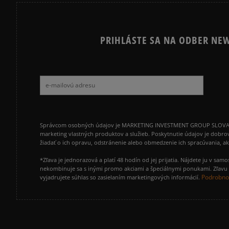
PRIHLÁSTE SA NA ODBER NEW
Správcom osobných údajov je MARKETING INVESTMENT GROUP SLOVAKIA s.
marketing vlastných produktov a služieb. Poskytnutie údajov je dobro
žiadať o ich opravu, odstránenie alebo obmedzenie ich spracúvania, 
*Zľava je jednorazová a platí 48 hodín od jej prijatia. Nájdete ju v s
nekombinuje sa s inými promo akciami a špeciálnymi ponukami. Zľavu v
Podrobnos
vyjadrujete súhlas so zasielaním marketingových informácií.