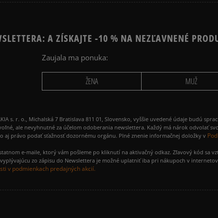
SLETTERA: A ZÍSKAJTE -10 % NA NEZĽAVNENÉ PROD
Zaujala ma ponuka:
ŽENA
MUŽ
 r. o., Michalská 7 Bratislava 811 01, Slovensko, vyššie uvedené údaje budú spra
voľné, ale nevyhnutné za účelom odoberania newslettera. Každý má nárok odvolať svo
Pod
ako aj právo podať sťažnosť dozornému orgánu. Plné znenie informačnej doložky v
amostatnom e-maile, ktorý vám pošleme po kliknutí na aktivačný odkaz. Zľavový kód sa v
yplývajúcu zo zápisu do Newslettera je možné uplatniť iba pri nákupoch v interneto
ti v podmienkach predajných akcií.