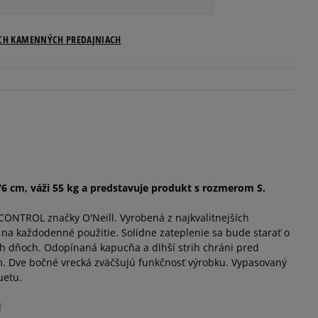
ICH KAMENNÝCH PREDAJNIACH
6 cm, váži 55 kg a predstavuje produkt s rozmerom S.
ONTROL značky O'Neill. Vyrobená z najkvalitnejších
 na každodenné použitie. Solídne zateplenie sa bude starať o
h dňoch. Odopínaná kapucňa a dlhší strih chráni pred
 Dve bočné vrecká zväčšujú funkčnosť výrobku. Vypasovaný
uetu.
d