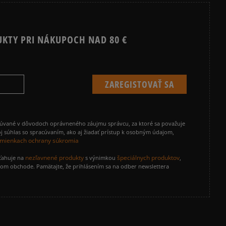
UKTY PRI NÁKUPOCH NAD 80 €
cúvané v dôvodoch oprávneného záujmu správcu, za ktoré sa považuje
j súhlas so spracúvaním, ako aj žiadať prístup k osobným údajom,
mienkach ochrany súkromia
nezľavnené produkty
špeciálnych produktov
zťahuje na
s výnimkou
,
vom obchode. Pamätajte, že prihlásením sa na odber newslettera