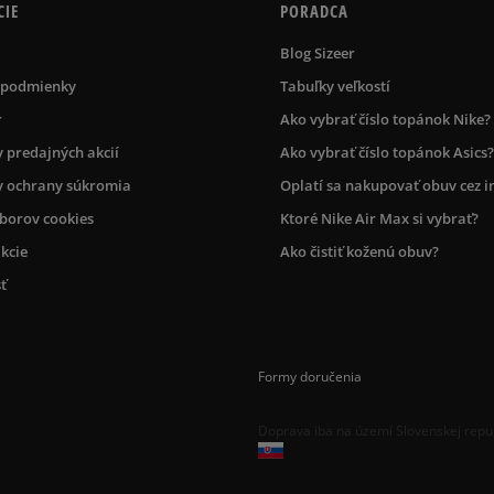
CIE
PORADCA
Blog Sizeer
 podmienky
Tabuľky veľkostí
r
Ako vybrať číslo topánok Nike?
 predajných akcií
Ako vybrať číslo topánok Asics?
 ochrany súkromia
Oplatí sa nakupovať obuv cez i
úborov cookies
Ktoré Nike Air Max si vybrať?
kcie
Ako čistiť koženú obuv?
ť
Formy doručenia
Doprava iba na území Slovenskej repu