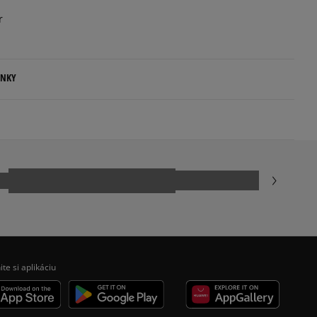
r
ENKY
.
ovné dni.
ia:
odukt nemá žiadne recenzie
kamenná pobočka, výdejné boxy: Z-BOX),
esu,
jni.
ite si aplikáciu