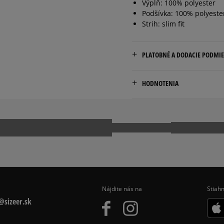
Výplň: 100% polyester
Podšívka: 100% polyeste
Strih: slim fit
PLATOBNÉ A DODACIE PODMI
Doručenie zadarmo od 80 €
HODNOTENIA
Dodacia lehota: 2 až 6 prac
Dostupné spôsoby doručen
Pr
kuriér,
packeta (zásielkovňa - 
slovenská pošta - na adr
osobné prevzatie v preda
Dostupné spôsoby platby:
prevod,
Nájdite nás na
Stiahn
kartou,
sizeer.sk
platba na dobierku.