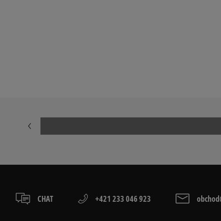
CHAT
+421 233 046 923
obchod@