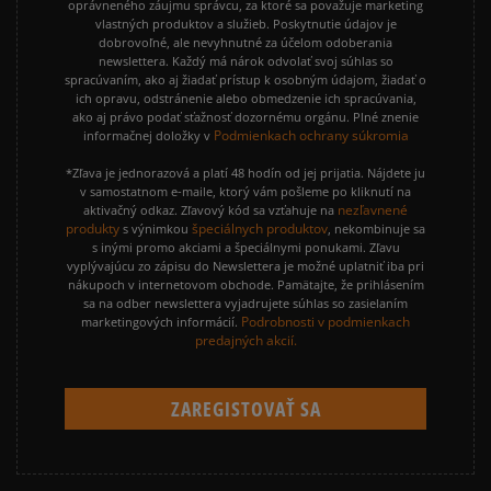
oprávneného záujmu správcu, za ktoré sa považuje marketing
vlastných produktov a služieb. Poskytnutie údajov je
dobrovoľné, ale nevyhnutné za účelom odoberania
newslettera. Každý má nárok odvolať svoj súhlas so
spracúvaním, ako aj žiadať prístup k osobným údajom, žiadať o
ich opravu, odstránenie alebo obmedzenie ich spracúvania,
ako aj právo podať sťažnosť dozornému orgánu. Plné znenie
Podmienkach ochrany súkromia
informačnej doložky v
*Zľava je jednorazová a platí 48 hodín od jej prijatia. Nájdete ju
v samostatnom e-maile, ktorý vám pošleme po kliknutí na
nezľavnené
aktivačný odkaz. Zľavový kód sa vzťahuje na
produkty
špeciálnych produktov
s výnimkou
, nekombinuje sa
s inými promo akciami a špeciálnymi ponukami. Zľavu
vyplývajúcu zo zápisu do Newslettera je možné uplatniť iba pri
nákupoch v internetovom obchode. Pamätajte, že prihlásením
sa na odber newslettera vyjadrujete súhlas so zasielaním
Podrobnosti v podmienkach
marketingových informácií.
predajných akcií.