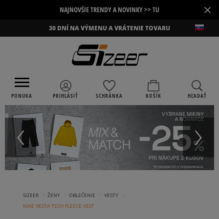
×
NAJNOVŠIE TRENDY A NOVINKY >> TU
30 DNÍ NA VÝMENU A VRÁTENIE TOVARU
PONUKA
PRIHLÁSIŤ
SCHRÁNKA
KOŠÍK
HĽADAŤ
›
›
›
›
SIZEER
ŽENY
OBLEČENIE
VESTY
NIKE VESTA TECH FLEECE VEST