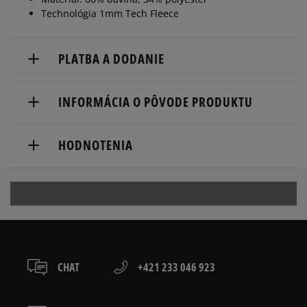
Technológia 1mm Tech Fleece
PLATBA A DODANIE
Doručenie zadarmo od 80 €.
INFORMÁCIA O PÔVODE PRODUKTU
Dodacia lehota: 2 až 6 pracovné dni.
Nike European Headquarters
Dostupné spôsoby doručenia:
HODNOTENIA
Colosseum
kuriér,
11213 NL Hilversum, Netherlands
packeta (zásielkovňa - kamenná pobočka, výdejné
boxy: Z-BOX),
Produkt nemá žiadne recenzie
Product.Safety.EMEA@nike.com
slovenská pošta - na adresu,
osobné prevzatie v predajni.
Dostupné spôsoby platby:
prevod,
CHAT
+421 233 046 923
kartou,
platba na dobierku.