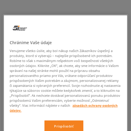
Chránime Vaše údaje
Venujeme všetko úsilie, aby bol nákup našich Zákazníkov úspešný a
produkty, ktoré si vyberajú – najlepšie prispôsobené ich potrebám.
Robíme to však s maximálnym rešpektom voči bezpečnosti všetkých
osobných údajov. Kliknite „OK”, ak chcete, aby sme informácie o Vašom
správaní na našej stránke mohli použiť na prípravu obsahu
personalizovaného priamo pre Vás, vrátane odporúčaní produktov
prispôsobených Vašim potrebám a záujmom, personalizovanej reklamy
či zapamätania si vybraných preferencií. Svoje rozhodnutie aj nastavenia
týkajúce sa súborov cookie môžete kedykoľvek zmeniť, a to kliknutím na
„Prispôsobiť”. Ak nechcete dostávať personalizovanú ponuku produktov
prispôsobenú Vašim preferenciám, vyberte možnosť „Odmietnuť
všetky”. Viac informácií nájdete v našich
zásadách ochrany osobných
údajov.
Prispôsobiť