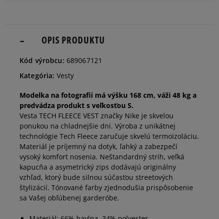
Informovať o
S
dostupnosti
OPIS PRODUKTU
Informovať o
Kód výrobcu:
689067121
M
dostupnosti
Kategória:
Vesty
Informovať o
Modelka na fotografii má výšku 168 cm, váži 48 kg a
L
dostupnosti
predvádza produkt s veľkosťou S.
Vesta TECH FLEECE VEST značky Nike je skvelou
ponukou na chladnejšie dni. Výroba z unikátnej
technológie Tech Fleece zaručuje skvelú termoizoláciu.
Materiál je príjemný na dotyk, ľahký a zabezpečí
vysoký komfort nosenia. Neštandardný strih, veľká
kapucňa a asymetrický zips dodávajú originálny
vzhľad, ktorý bude silnou súčasťou streetových
štylizácií. Tónované farby zjednodušia prispôsobenie
sa Vašej obľúbenej garderóbe.
Materiál: 66% bavlna, 34% polyester